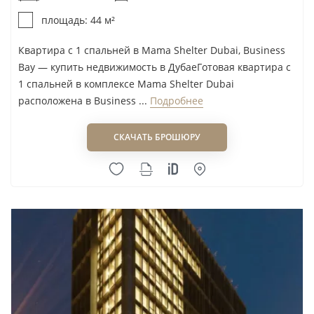
Sharafi Real-Estate
площадь: 44 м²
Shoumous Properties
Siadah
Квартира с 1 спальней в Mama Shelter Dubai, Business
Bay — купить недвижимость в ДубаеГотовая квартира с
SIDO Development
1 спальней в комплексе Mama Shelter Dubai
Signature Developers
расположена в Business ...
Подробнее
Siroya Ventures
Sky View Development
СКАЧАТЬ БРОШЮРУ
Skyline Builders
Sobha
SOL Properties
Solanki Realty
Source Of Fate Properties
SRG Holding
Sunrise Capital
Swank Development