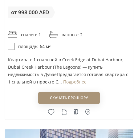
Realty One
Reef Luxury Development
от 998 000 AED
Reportage Properties
от 15 594AED / м²
Revi Development
спален: 1
ванных: 2
Richmind
площадь: 64 м²
Rijas ACES Property
Rockhill Development
Квартира с 1 спальней в Creek Edge at Dubai Harbour,
Roof Enterprises & Development
Dubai Creek Harbour (The Lagoons) — купить
недвижимость в ДубаеПредлагается готовая квартира с
Roya Developer
1 спальней в проекте C...
Подробнее
Royal Development Company
Royal Group Holding LLC
СКАЧАТЬ БРОШЮРУ
RSG Group
Rukan Developer
RVL Real Estate LLC
SAAS