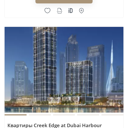
Pearlshire Developments
Pinnacle Developers
Premier Choice
Prescott
Prestige One
Preston Properties
PRYSM Development
Purvanchal Real Estate
Qube Development
R.Evolution
Rabdan Developments
Radiant Enterprises
RAK Properties
Range Developments
Rashed Aljabri Real Estate Development LLC
Квартиры Creek Edge at Dubai Harbour