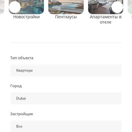
Новостройки
Пентхаусы
Апартаменты в
отеле
Тип объекта
Квартира
Все
Город
Апартаменты в отеле
Вилла
Dubai
Квартира
Все
Коммерческая недвижимость
Застройщик
Abu Dhabi
Пентхаус
Ajman
Все
Таунхаус
Dubai