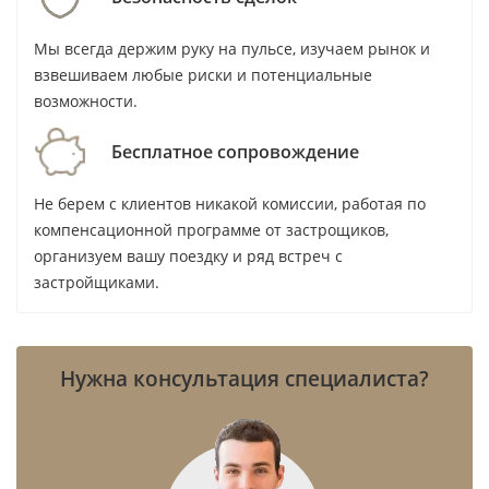
Vision Development
Мы всегда держим руку на пульсе, изучаем рынок и
WADAN Developments
взвешиваем любые риски и потенциальные
Wahat Al Zaweya
возможности.
Wasl
Wasl Properties
Бесплатное сопровождение
WEll Concept Development
Не берем с клиентов никакой комиссии, работая по
Wellington Developments
компенсационной программе от застрощиков,
WOW RED
организуем вашу поездку и ряд встреч с
YAS Developers
застройщиками.
YIGO Development
Yoo inspired by Starck
Нужна консультация специалиста?
Zaya Developer
Zenith Group
Zimaya Properties
Zoya Developments