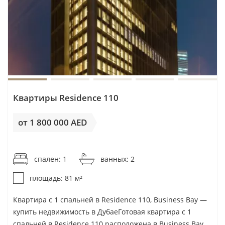
Sweid & Sweid
Swiss Property
Symbolic Real Estate Development L.L.C
Tabeer
Takmeel Real Estate Development
Taraf Group
Tarrad Development
Квартиры Residence 110
Tasmeer Indigo Properties
от 1 800 000 AED
TBC
от 22 223AED / м²
Tebyan
The Condor Group
спален: 1
ванных: 2
The Devmark Group
площадь: 81 м²
THOE Development
Квартира с 1 спальней в Residence 110, Business Bay —
Tiger Group
купить недвижимость в ДубаеГотовая квартира с 1
Time Properties
спальней в Residence 110 расположена в Business Bay,