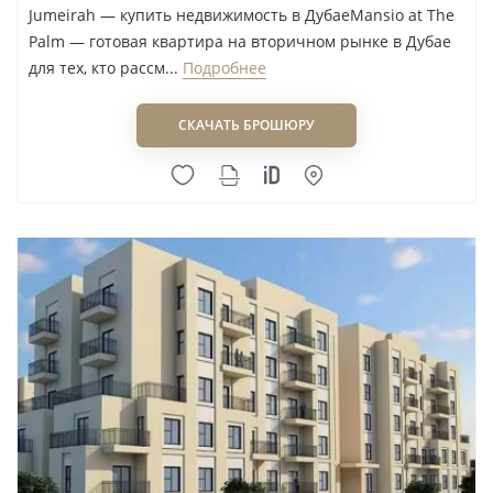
wasl1
Jumeirah — купить недвижимость в ДубаеMansio at The
Meydan
Yas Island
Palm — готовая квартира на вторичном рынке в Дубае
MIRA Developments
для тех, кто рассм...
Подробнее
Zabeel
Mirha Homes Real Estate Development
СКАЧАТЬ БРОШЮРУ
Modon Properties
Mr. Eight Development
MS Homes
Muraba Properties
Myra Properties
Nakheel
NAMO Development
NED Properties
Neoterra Real Estate Development L.L.C
Newbury Developments
NEXT Realty
Nexus Group