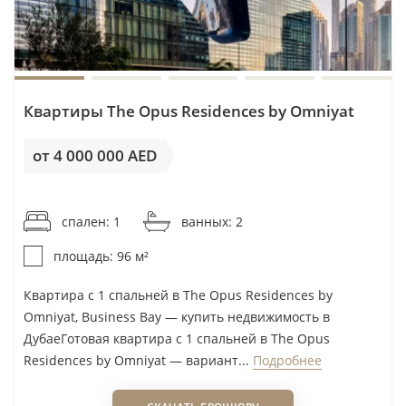
Dubai Investments
Burj Khalifa/Downtown Dubai
Dubai South
Downtown/Dubai
Dubai Sports City
Jebel Ali
Dugasta
Jumeirah
Квартиры The Opus Residences by Omniyat
Durar
Jumeirah Beach Residence
DV8 Developers
от 4 000 000 AED
Jumeirah Village Circle (JVC)
Eagle Hills
Jumeirah Golf Estates (JGE)
от 41 667AED / м²
Eight Square Developers
Jumeirah Lakes Towers (JLT)
спален: 1
ванных: 2
Ellington Properties
Dubai Investments Park (DIP1/2)
площадь: 96 м²
Elysian Developments
Dubai Marina
Emaar
Dubai Studio City
Квартира с 1 спальней в The Opus Residences by
Emerald Palace Group
Omniyat, Business Bay — купить недвижимость в
Dubai Hills Estate
ДубаеГотовая квартира с 1 спальней в The Opus
Emirates Developments
Mudon
Residences by Omniyat — вариант...
Подробнее
Empire Developments
Saadiyat Island
Enso Delevopment
Ras Al Khor