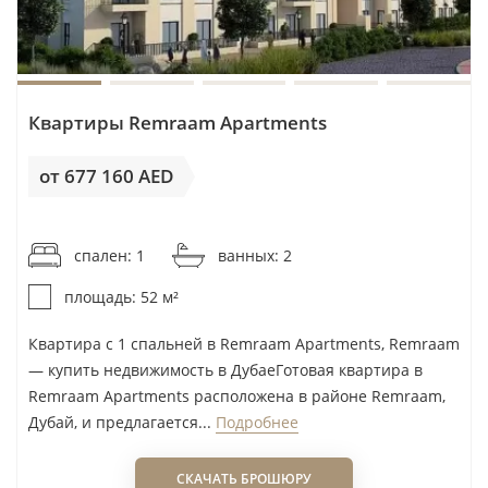
Nshama Group
Object 1
OCTA Properties
Квартиры Remraam Apartments
Ohana Developments
Oksa Developers
от 677 160 AED
Omniyat
от 13 023AED / м²
One Broker Group
спален: 1
ванных: 2
One Yard
Ora Developers
площадь: 52 м²
Orange Life
Квартира с 1 спальней в Remraam Apartments, Remraam
Palladium Development
— купить недвижимость в ДубаеГотовая квартира в
Palma Holding
Remraam Apartments расположена в районе Remraam,
Дубай, и предлагается...
Подробнее
Pantheon Development
Peace Home Development
СКАЧАТЬ БРОШЮРУ