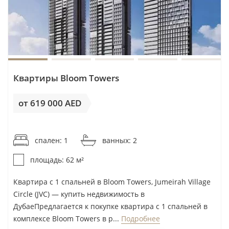
Медианная
Цена
Валовая
Район
аренда в
предложения
доходност
год
Al Furjan
79 999 AED
1 134 500 AED
7,1%
Jumeirah
80 000 AED
1 150 000 AED
7%
Квартиры Bloom Towers
Village
Circle
от 619 000 AED
от 9 984AED / м²
Arjan
78 000 AED
1 150 000 AED
6,8%
спален: 1
ванных: 2
Damac
75 000 AED
1 150 000 AED
6,5%
Hills
площадь: 62 м²
Квартира с 1 спальней в Bloom Towers, Jumeirah Village
Медианная аренда в JVC составляет 80 000 AED в
Circle (JVC) — купить недвижимость в
год по 8 455 объявлениям, а валовая доходность
ДубаеПредлагается к покупке квартира с 1 спальней в
района — 7% годовых. Это оценка рынка, не
комплексе Bloom Towers в р...
Подробнее