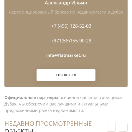
Александр Ильин
Flatmarket?
Сертифицированный брокер по недвижимости в Дубае
Какая минимальная цена квартиры в JVC?
+7 (495) 128-52-03
Какова медианная цена реальных сделок DLD
+971(56)155-90-29
по готовому жилью?
info@flatmarket.ru
Чем цена предложения отличается от
реальной цены продажи?
СВЯЗАТЬСЯ
Какая валовая доходность в JVC?
Официальные партнеры
основной части застройщиков
Есть ли смысл покупать строящийся объект в
Дубая, мы обеспечим вас лучшими и актуальными
JVC?
предложениями рынка недвижимости.
Подходит ли JVC для Golden Visa?
НЕДАВНО ПРОСМОТРЕННЫЕ
ОБЪЕКТЫ