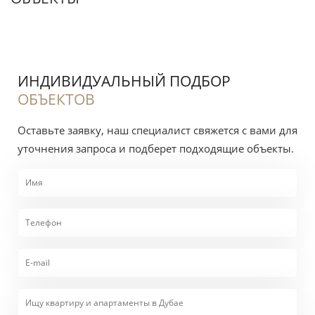
Читайте также
недвижимость Jumeirah Village Circle
ИНДИВИДУАЛЬНЫЙ ПОДБОР
Нужен отбор квартир в JVC с проверкой цены
ОБЪЕКТОВ
предложения, реальных сделок DLD и
Оставьте заявку, наш специалист свяжется с вами для
документов по конкретному лоту?
Как мы
уточнения запроса и подберет подходящие объекты.
подбираем объекты в этом районе →