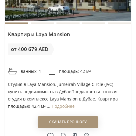
В диапазоне 760 000–1 120 000 AED
использовать коридор половины
реальных сделок DLD по готовому жилью
как ориентир для проверки цены. Это не
Квартиры Laya Mansion
замена оценке конкретной квартиры, но
полезный фильтр против переплаты.
от 400 679 AED
от 9 540AED / м²
Запрашивать документы по квартире и
зданию до внесения резерва: договор,
ванных: 1
площадь: 42 м²
статус собственности, историю платежей,
Студия в Laya Mansion, Jumeirah Village Circle (JVC) —
регулярные расходы, правила аренды и
купить недвижимость в ДубаеПредлагается готовая
условия передачи объекта для строящихся
студия в комплексе Laya Mansion в Дубае. Квартира
проектов.
площадью 42,4 м² ...
Подробнее
Закладывать горизонт не менее периода
СКАЧАТЬ БРОШЮРУ
покупки, передачи объекта и
стабилизации аренды. Для визовых