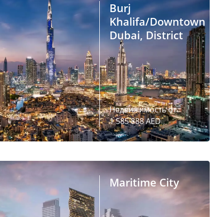
Burj
Khalifa/Downtown
Dubai, District
Недвижимость от
1 585 888 AED
Maritime City