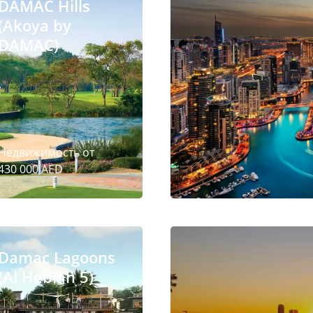
DAMAC Hills
(Akoya by
DAMAC)
Недвижимость от
430 000 AED
Damac Lagoons
(Al Hebiah 5)