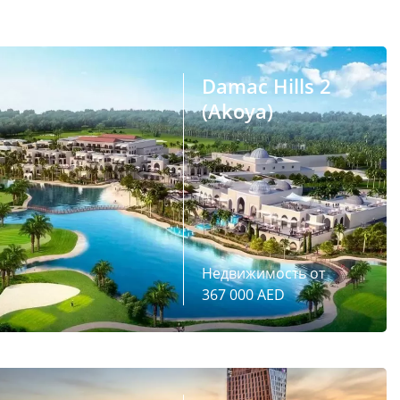
Damac Hills 2
(Akoya)
Недвижимость от
367 000 AED