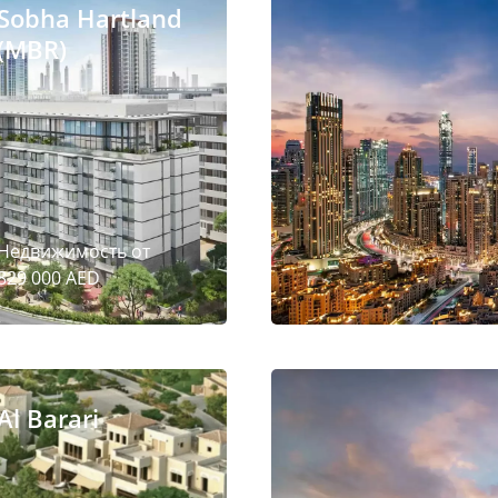
Sobha Hartland
(MBR)
Недвижимость от
829 000 AED
Al Barari