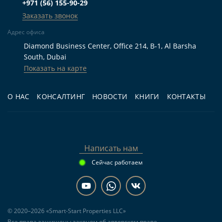
+971 (56) 155-90-29
реальное время выезда на Hessa Street и
Заказать звонок
Emirates Road, а для арендатора это часто
важнее вида из окна.
Адрес офиса
Diamond Business Center, Office 214, B-1, Al Barsha
South, Dubai
Показать на карте
Вопросы о покупке квартиры в
Remraam
О НАС
КОНСАЛТИНГ
НОВОСТИ
КНИГИ
КОНТАКТЫ
Сколько объектов представлено в каталоге
Remraam?
Написать нам
Сейчас работаем
Какая минимальная цена квартиры в
Remraam?
Подойдёт ли Remraam для жизни без
© 2020–2026 «Smart-Start Properties LLC»
автомобиля?
Все права защищены законом об авторском праве.