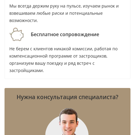
фонде качество содержания, ремонтов и
Мы всегда держим руку на пульсе, изучаем рынок и
общих зон может отличаться от здания к
взвешиваем любые риски и потенциальные
зданию.
возможности.
Конкуренция со строящимися
Бесплатное сопровождение
проектами.
Новые комплексы могут
привлекать покупателя свежими
Не берем с клиентов никакой комиссии, работая по
интерьерами и схемами оплаты, поэтому
компенсационной программе от застрощиков,
нельзя переплачивать только за
организуем вашу поездку и ряд встреч с
сложившийся район.
застройщиками.
Неверная оценка расходов.
До
бронирования нужно запросить сервисный
Нужна консультация специалиста?
сбор, историю платежей, ограничения по
квартире и условия договора аренды, если
объект уже сдан арендатору.
Наш вывод