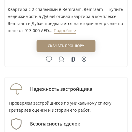
рынке сравнит квартиру не только с соседними
Квартира с 2 спальнями в Remraam, Remraam — купить
корпусами Remraam, но и с новыми проектами в
недвижимость в ДубаеГотовая квартира в комплексе
Dubailand. Покупка по завышенной цене
Remraam в Дубае предлагается на вторичном рынке по
предложения заметно сужает круг будущих
цене от 913 000 AED...
Подробнее
покупателей.
СКАЧАТЬ БРОШЮРУ
Риски покупки: удалённость,
состояние дома и конкуренция
новостроек
Зависимость от автомобиля.
Район
Надежность застройщика
удобнее для водителей; покупателю без
Проверяем застройщиков по уникальному списку
машины следует отдельно оценить
критериев оценки и истории его работ.
ежедневные маршруты и расходы на такси.
Безопасность сделок
Разное состояние корпусов.
В готовом