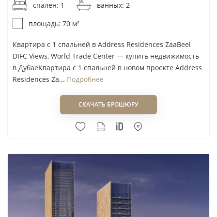
спален: 1
ванных: 2
оценить
путеводитель по районам Дубая
.
площадь: 70 м²
Спрос, аренда и перепродажа:
Квартира с 1 спальней в Address Residences ZaaBeel
ставка на деловую аудиторию
DIFC Views, World Trade Center — купить недвижимость
в ДубаеКвартира с 1 спальней в новом проекте Address
Основной спрос в World Trade Center формируют
Residences Za...
Подробнее
специалисты из DIFC, офисных кластеров Sheikh
СКАЧАТЬ БРОШЮРУ
Zayed Road, международных компаний и
арендаторы, которым нужен центральный адрес
с метро. Для них важны планировка, наличие
парковки, пешая доступность станции и качество
здания; избыточная площадь без этих
преимуществ не всегда усиливает позицию
квартиры.
Для аренды практичнее выбирать понятный