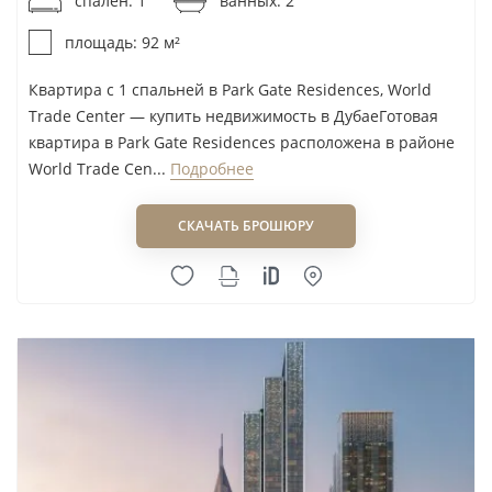
спален: 1
ванных: 2
площадь: 92 м²
Подходит ли World Trade Center для аренды?
Квартира с 1 спальней в Park Gate Residences, World
Можно ли получить резидентскую визу через
Trade Center — купить недвижимость в ДубаеГотовая
покупку?
квартира в Park Gate Residences расположена в районе
World Trade Cen...
Подробнее
Что выбрать: World Trade Center или новый
район?
СКАЧАТЬ БРОШЮРУ
Отбор квартиры в World Trade Center начинается
с проверки конкретного корпуса, вида, статуса
объекта и сценария выхода из сделки.
Как мы
подбираем объекты в этом районе →