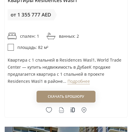
Квартиры Residences Wasl1
выезда на Sheikh Zayed Road.
от 1 355 777 AED
Для покупки на этапе строительства
от 16 534AED / м²
проверить эскроу-счёт, сроки передачи
спален: 1
ванных: 2
объекта, график платежей и условия
уступки прав до внесения брони.
площадь: 82 м²
Планировать владение как минимум на
Квартира с 1 спальней в Residences Wasl1, World Trade
среднесрочный горизонт: этот район
Center — купить недвижимость в ДубаеК продаже
предлагается квартира с 1 спальней в проекте
лучше раскрывается через устойчивый
Residences Wasl1 в районе...
Подробнее
деловой спрос, а не через попытку быстро
перепродать лот.
СКАЧАТЬ БРОШЮРУ
Если часть бюджета привлекается в
кредит, заранее оценить условия через
ипотека в Дубае для нерезидентов
.