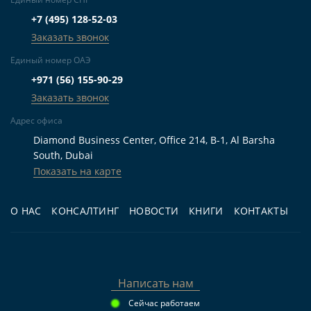
новая жилая и курортная среда с набережными,
+7 (495) 128-52-03
пляжами, гостиничными и рекреационными
Заказать звонок
точками. Район ориентирован на жизнь рядом с
Единый номер ОАЭ
водой, при этом сохраняет связь с городской
+971 (56) 155-90-29
инфраструктурой и аэропортом. Посмотреть
Заказать звонок
другие проекты и сравнить форматы жилья
Адрес офиса
можно в разделе
Новостройки в Dubai Islands
.
Diamond Business Center, Office 214, B-1, Al Barsha
South, Dubai
Показать на карте
Кому подходит
О НАС
КОНСАЛТИНГ
НОВОСТИ
КНИГИ
КОНТАКТЫ
Для жизни:
покупателям, которым важны
островная локация Дубая, близость воды,
наличие балкона, террасы, бассейна и
парковки.
Написать нам
Для инвестиций:
тем, кто рассматривает
Сейчас работаем