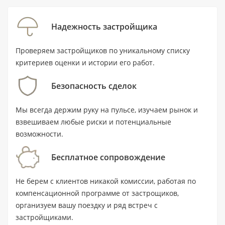
Резиденция расположена на первой линии в
островном районе Dubai Islands, в 0.05 км от воды,
Надежность застройщика
и предлагается по цене от 1 922 000 AED.
Передача объекта запланирована на II квартал
Проверяем застройщиков по уникальному списку
2027 года.
критериев оценки и истории его работ.
Безопасность сделок
Ключевые характеристики
Мы всегда держим руку на пульсе, изучаем рынок и
Тип:
квартира с 1 спальней и 2
взвешиваем любые риски и потенциальные
санузлами.
возможности.
Площадь:
80,9 м² (871 ft²).
Бесплатное сопровождение
Цена:
от 1 922 000 AED.
Не берем с клиентов никакой комиссии, работая по
Статус:
новостройка, покупка на этапе
компенсационной программе от застрощиков,
строительства; передача объекта — II
организуем вашу поездку и ряд встреч с
квартал 2027 года.
застройщиками.