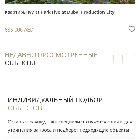
воды.
Квартиры Ivy at Park Five at Dubai Production City
Покупка на этапе строительства позволяет
зафиксировать выбранный объект и
685 000 AED
выстроить финансовый план до передачи
объекта.
Квартира с 1 спальней — понятный формат
НЕДАВНО ПРОСМОТРЕННЫЕ
как для долгосрочной аренды, так и для
ОБЪЕКТЫ
аренды на короткий срок при соблюдении
применимых правил и выборе подходящей
стратегии управления.
На будущую ликвидность влияют
ИНДИВИДУАЛЬНЫЙ ПОДБОР
расположение в проекте, состояние рынка на
ОБЪЕКТОВ
момент передачи, конкуренция среди новых
Оставьте заявку, наш специалист свяжется с вами для
объектов, условия оплаты и качество
уточнения запроса и подберет подходящие объекты.
управления недвижимостью.