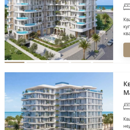
Ква
ку
кв
К
Ma
Кв
не