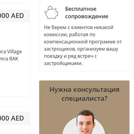
Bluewaters Island
Бесплатное
Bur Dubai
 000 AED
сопровождение
e
City of Arabia
Не берем с клиентов никакой
 463AED / м²
City Walk
комиссии, работая по
DAMAC Hills (Akoya by DAMAC)
компенсационной программе от
DIFC
застрощиков, организуем вашу
ra Village
поездку и ряд встреч с
Discovery Gardens
amra RAK
застройщиками.
Downtown Jebel Ali
ents
Dubai Creek Harbour (The
Lagoons)
Нужна консультация
Dubai Harbour
специалиста?
Dubai Internet City
Dubai Land
 000 AED
Dubai Media City
Dubai Production City (IMPZ)
 435AED / м²