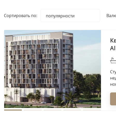
Сортировать по:
Валю
популярности
популярности
наименованию
дате добавления
Кв
возрастанию цены
Al
убыванию цены
Сту
не
нов