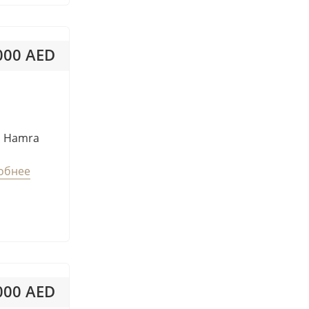
Tilal Al Ghaf
Town Square
Wadi Al Safa 2
 000 AED
World Trade Center
 000AED / м²
Al Barari
Al Barsha
Al Safa 1
l Hamra
Burj Khalifa/Downtown Dubai
обнее
Downtown/Dubai
Jebel Ali
Jumeirah
Jumeirah Beach Residence
Jumeirah Village Circle (JVC)
Jumeirah Golf Estates (JGE)
 000 AED
Jumeirah Lakes Towers (JLT)