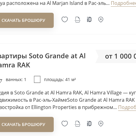
ya расположена на Al Marjan Island в Рас-эль...
Подробне
Blanco Thornton
Bling Development
СКАЧАТЬ БРОШЮРУ
Bloom
Bold Developers
Bonyan International
Cayan Group
вартиры Soto Grande at Al
от 1 000
Chaimaa Holding
amra RAK
Citi Developers
от 24
Cosmo Developments
ванных: 1
площадь: 41 м²
Credo Investments FZE
удия в Soto Grande at Al Hamra RAK, Al Hamra Village — ку
Crystal Bay Development
движимость в Рас-эль-ХаймеSoto Grande at Al Hamra RAK
DAMAC
востройка от Ellington Properties в прибрежном...
Подро
Danube Properties
DarGlobal
СКАЧАТЬ БРОШЮРУ
DECA Properties