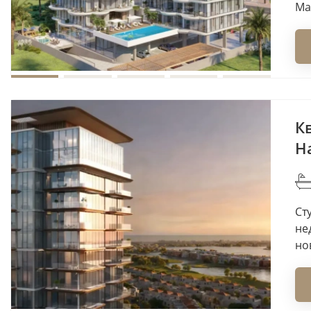
Ma
К
H
Ст
не
но