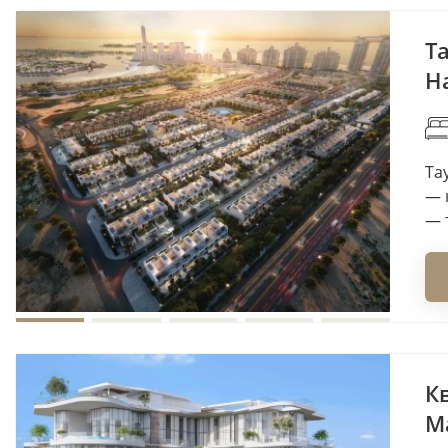
Та
H
Та
— 
— 
Кв
Ma