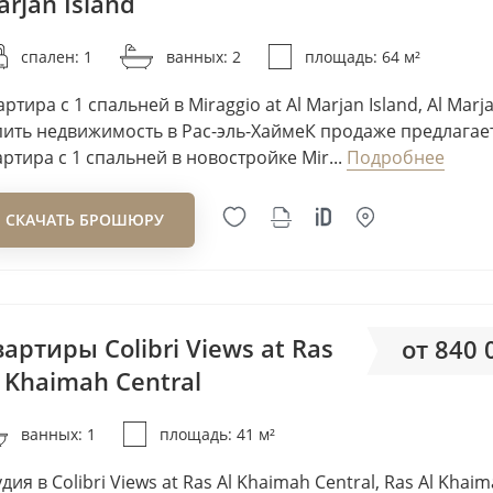
rjan Island
Ellington Properties
от 20
Elysian Developments
спален: 1
ванных: 2
площадь: 64 м²
Emaar
ртира с 1 спальней в Miraggio at Al Marjan Island, Al Marj
Emerald Palace Group
пить недвижимость в Рас-эль-ХаймеК продаже предлагае
Emirates Developments
артира с 1 спальней в новостройке Mir...
Подробнее
Empire Developments
Enso Delevopment
СКАЧАТЬ БРОШЮРУ
Enzo Developers
Esnad Management
ETA Star Property
артиры Colibri Views at Ras
от 840 
Ever Glory Developments
 Khaimah Central
Expo City Dubai
от 20
Fakhruddin Properties
ванных: 1
площадь: 41 м²
Five Holdings
Fortimo
дия в Colibri Views at Ras Al Khaimah Central, Ras Al Khai