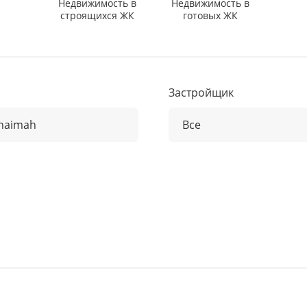
Недвижимость в
Недвижимость в
строящихся ЖК
готовых ЖК
Застройщик
Khaimah
Все
Все
habi
7th Key Development
n
9 Yards
AARK Developers
ah
ACC
l Khaimah
Acube Developers
ah
Advanced Properties
Al Quwain
Adventz Group