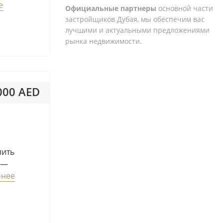
е
Maryam Island
Официальные партнеры
основной части
застройщиков Дубая, мы обеспечим вас
Masdar City
лучшими и актуальными предложениями
Meydan
рынка недвижимости.
Mina Al Arab
Mohammad Bin Rashid
Gardens
 000 AED
Motor City
Muwaileh
 391AED / м²
Muwaileh Commercial
Nad Al Sheba
пить
Remraam
 —
Serena
бнее
Sharjah Waterfront City
The Valley
The World Islands