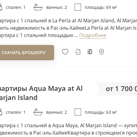
Arete
спален: 1
ванных: 2
площадь: 69 м²
ARM Ismail Al Zarooni Gro
ртира с 1 спальней в La Perla at Al Marjan Island, Al Marja
Arsenal East
пить недвижимость в Рас-эль-ХаймеLa Perla at Al Marjan I
Arthur & Hardman
артира с 1 спальней площадью ...
Подробнее
Artistic Legend
Avani
СКАЧАТЬ БРОШЮРУ
Avenew Development
Axiom Prime Real Estate
Azizi Developments
B&M Riviera
вартиры Aqua Maya at Al
от 1 700
BAMX Development
rjan Island
от 26
Baraka Real Estate Compa
спален: 1
ванных: 2
площадь: 63 м²
BEEAH Group
Beyond Developments
артира с 1 спальней в Aqua Maya, Al Marjan Island — купи
Binghatti
движимость в Рас-эль-ХаймеКвартира в строящемся прое