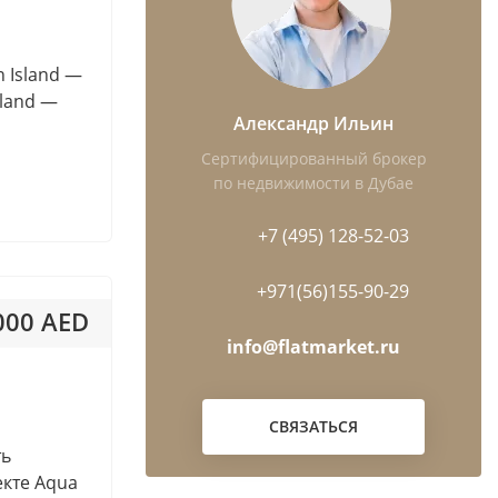
Dubai Residence Complex
up
Dubai Science Park
n Island —
Dubai Silicon Oasis
sland —
Dubai South (Dubai World
Александр Ильин
Central)
Сертифицированный брокер
Dubai Sports City
по недвижимости в Дубае
Emirates City
+7 (495) 128-52-03
Ghantoot
Hamriyah Free Zone
+971(56)155-90-29
International City
 000 AED
Jumeirah Islands
info@flatmarket.ru
 985AED / м²
ny
Jumeirah Village Triangle (JVT)
Living Legends
СВЯЗАТЬСЯ
Majan
ть
Maritime City
кте Aqua