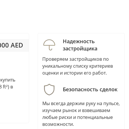
Al Marjan Island
Al Nakheel
Al Raha Beach
Al Rahba
Al Riffa
Надежность
 000 AED
Al Sufouh
застройщика
Al Suyoh
 000AED / м²
Проверяем застройщиков по
Al Tayy Suburb
уникальному списку критериев
Al Warsan
оценки и истории его работ.
Al Yasmeen
— купить
ft²) в
Al Zorah
Безопасность сделок
Aljada
Мы всегда держим руку на пульсе,
Arabian Ranches 2
изучаем рынок и взвешиваем
Arabian Ranches 3
любые риски и потенциальные
Arjan
возможности.