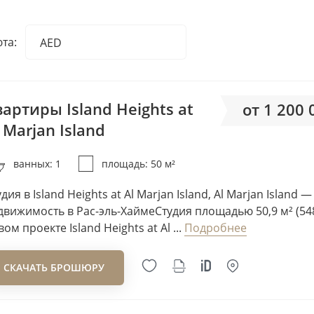
AHS Development
Ajmal Estate Developers
та:
AED
Ajmal Makan
AED
Ajman Macan
EUR
Akshara Development
USD
артиры Island Heights at
от 1 200
Al Ain Properties
RUB
 Marjan Island
Al Barari Developers
от 24
GBP
Al Ghurair Development
ванных: 1
площадь: 50 м²
Al Habtoor Group
Al Hamra
дия в Island Heights at Al Marjan Island, Al Marjan Island 
движимость в Рас-эль-ХаймеСтудия площадью 50,9 м² (548 
Al Huzaifa Properties
ом проекте Island Heights at Al ...
Подробнее
Al Mazaya
Al Mizan
СКАЧАТЬ БРОШЮРУ
Al Wazan Group
Al Zorah Development