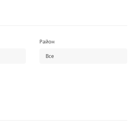
Район
Все
Все
Ajman Downtown
Damac Hills 2 (Akoya)
Al Fahid Island
Al Furjan
Al Hamra Village
Al Hamriya
Al Jaddaf