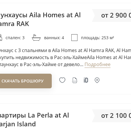
Alaia Developments
ALAIN
унхаусы Aila Homes at Al
от 2 900
Albait Al Duwaliy Real Estat
amra RAK
от 11
Development
Albatha Real Estate
спален: 3
ванных: 4
площадь: 253 м²
Aldar
унхаус с 3 спальнями в Aila Homes at Al Hamra RAK, Al Ham
Alef Group
купить недвижимость в Рас-эль-ХаймеAila Homes at Al H
Alishaan Developments
таунхаус в Рас-эль-Хайме от девело...
Подробнее
Alta Real-Estate Developm
Amer Al Ghurair
СКАЧАТЬ БРОШЮРУ
Amirah Developments
Aqaar
Aqua Properties
артиры La Perla at Al
от 2 100
Arada Developments
rjan Island
Arady Properties P.S.C.
от 30