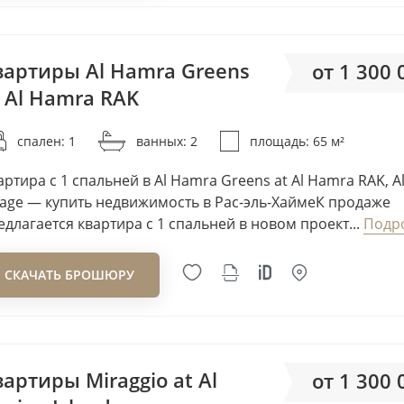
Deniz Properties
Deyaar
DHG Properties
вартиры Al Hamra Greens
от 1 300
DIFC Living
t Al Hamra RAK
от 20
DIP
спален: 1
ванных: 2
площадь: 65 м²
DMCC
DP
артира с 1 спальней в Al Hamra Greens at Al Hamra RAK, A
Dubai Investments
llage — купить недвижимость в Рас-эль-ХаймеК продаже
едлагается квартира с 1 спальней в новом проект...
Подр
Dubai South
Dubai Sports City
СКАЧАТЬ БРОШЮРУ
Dugasta
Durar
DV8 Developers
Eagle Hills
артиры Miraggio at Al
от 1 300
Eight Square Developers