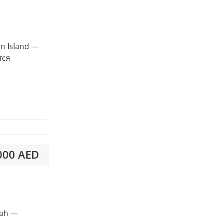
Dubai Investments Park
 313AED / м²
(DIP1/2)
Dubai Marina
an Island —
Dubai Studio City
тся
Dubai Hills Estate
Mudon
Saadiyat Island
Ras Al Khor
Umm Suqeim
Khalifa City
000 AED
La Mer Jumeirah 1
Al Alia
 488AED / м²
Al Aweer First
Al Fqait
Al Heliow
mah —