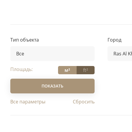
Тип объекта
Город
Все
Ras Al 
Все
Все
Площадь:
м²
ft²
Апартаменты в отеле
Abu D
Вилла
Ajma
ПОКАЗАТЬ
Квартира
Dubai
Коммерческая недвижимость
Fujair
Все параметры
Пентхаус
Ras A
Таунхаус
Sharj
Umm 