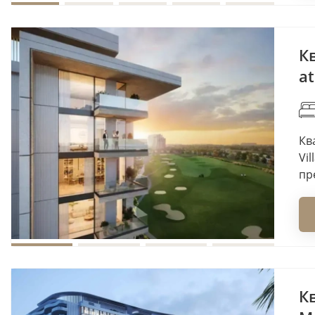
К
a
Кв
Vi
пр
Кв