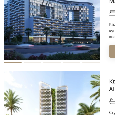
Ma
Ква
ку
кв
Кв
Al
Сту