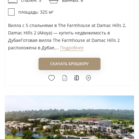
спален: 5
ванных: 6
Sheikh Zayed Road
площадь: 325 м²
Siniya Island
Sobha Hartland (MBR)
Вилла с 5 спальнями в The Farmhouse at Damac Hills 2,
Sobha Hartland 2
Damac Hills 2 (Akoya) — купить недвижимость в
ДубаеГотовая вилла The Farmhouse at Damac Hills 2
Waada by Bahria Town
расположена в Дубае,...
Подробнее
Wadi Al Safa 7
Yas Island
СКАЧАТЬ БРОШЮРУ