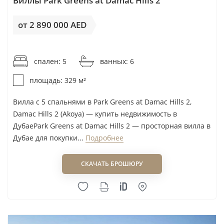
Виллы Park Greens at Damac Hills 2
Al Barari
Jubail Island
Jumeirah Golf Estates (JGE)
от 2 890 000 AED
Jumeirah Golf Estates
Dubai Investments Park (DIP1/2)
от 8 785AED / м²
LEOS
Dubai Hills Estate
спален: 5
ванных: 6
Mada’in Properties
Saadiyat Island
MAG
Umm Suqeim
площадь: 329 м²
Majid Al Futtaim
La Mer Jumeirah 1
Вилла с 5 спальнями в Park Greens at Damac Hills 2,
Meraas
Al Hudayriyat Island
Damac Hills 2 (Akoya) — купить недвижимость в
MIRA Developments
Al Jurf
ДубаеPark Greens at Damac Hills 2 — просторная вилла в
Nakheel
Дубае для покупки...
Подробнее
Al Yalayis (I)
Nshama Group
Al Yalayis (V)
СКАЧАТЬ БРОШЮРУ
Ohana Developments
Al Yufrah (I)
Ora Developers
Bloom Gardens, Abu Dhabi
RAK Properties
Damac Lagoons (Al Hebiah 5)
Reportage Properties
District One MBR City