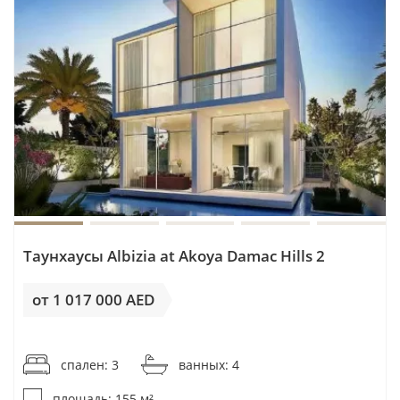
Таунхаусы Albizia at Akoya Damac Hills 2
от 1 017 000 AED
от 6 562AED / м²
спален: 3
ванных: 4
площадь: 155 м²