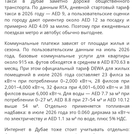
Такси в Дубае заметно дороже общественного
транспорта. По данным RTA, дневной стартовый тариф
такси в 2026 году — AED 9, а пользовательские оценки
по городу дают ориентир около AED 12 за посадку и
примерно AED 4.09 за милю. Поэтому при ежедневных
поездках метро и автобус обычно выгоднее.
Коммунальные платежи зависят от площади жилья и
сезона. По пользовательским данным на июль 2026
года, базовые коммунальные услуги для квартиры
около 915 кв. футов обходятся в среднем в AED 870.63 в
месяц. При этом официальный тариф DEWA для жилых
помещений в июле 2026 года составляет 23 филса за
кВт·ч при потреблении 0–2,000 кВт·ч, 28 филсов при
2,001–4,000 кВт·ч, 32 филса при 4,001–6,000 кВт·ч и 38
филсов выше 6,000 кВт·ч. Для воды — AED 7.7 за м³ при
потреблении 0–27 м³, AED 8.8 при 27–54 м³ и AED 10.12
выше 54 м³. Отдельно применяется топливная
надбавка: в июле 2026 года это 0.060 дирхама за кВт·ч
по электричеству и AED 1.1 за м³ по воде, плюс 5% НДС.
Интернет в Дубае тоже стоит учитывать отдельно: