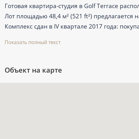
Готовая квартира-студия в Golf Terrace распо
Лот площадью 48,4 м² (521 ft²) предлагается
Комплекс сдан в IV квартале 2017 года: поку
состояние дома, общих зон и окружения до сд
Показать полный текст
Ключевые характеристики
Объект на карте
Тип недвижимости: квартира-студия, 
Площадь: 48,4 м² (521 ft²).
Статус: готовый объект на вторичном 
Локация: Дубай, район DAMAC Hills (
Internet City, расстояние 13,5 км.
Расстояния: до воды — 0,3 км, до аэр