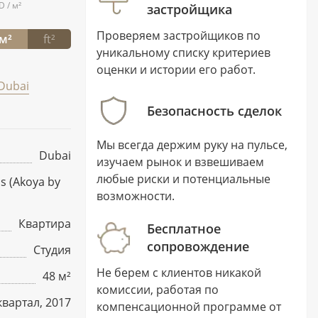
D / м²
застройщика
Проверяем застройщиков по
м²
ft²
уникальному списку критериев
оценки и истории его работ.
Dubai
Безопасность сделок
Мы всегда держим руку на пульсе,
Dubai
изучаем рынок и взвешиваем
любые риски и потенциальные
s (Akoya by
возможности.
Квартира
Бесплатное
сопровождение
Студия
Не берем с клиентов никакой
48 м²
комиссии, работая по
квартал, 2017
компенсационной программе от