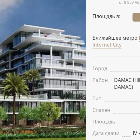
от 8 959 AE
Площадь в:
Ближайшее метро
Internet City
Город
Район
DAMAC Hill
DAMAC)
Тип
Спален
Площадь
Дата сдачи
IV 