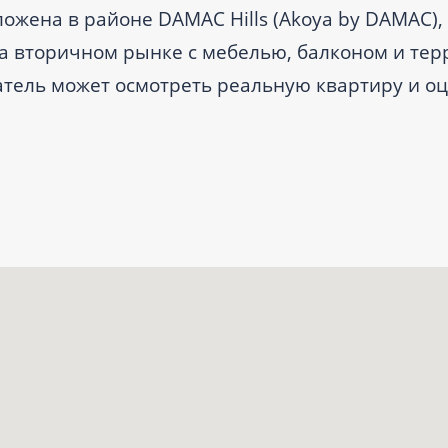
ложена в районе DAMAC Hills (Akoya by DAMAC),
 на вторичном рынке с мебелью, балконом и тер
патель может осмотреть реальную квартиру и о
елки. Цену уточняйте у специалиста.
1 ванная комната.
рынке; комплекс сдан в IV квартале 2017 года.
Akoya by DAMAC); ближайшая станция метро — D
опорта — 31 км.