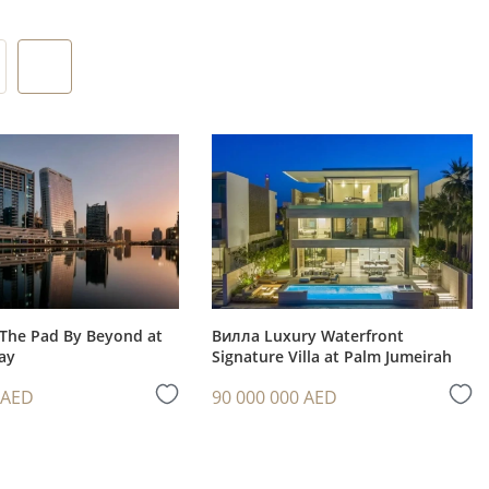
дополняет
ца и
C) как
The Pad By Beyond at
Вилла Luxury Waterfront
ay
Signature Villa at Palm Jumeirah
сле
 AED
90 000 000 AED
тью к