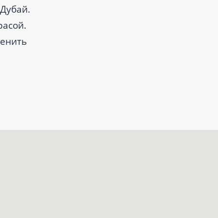
 Дубай.
расой.
ценить
ubai