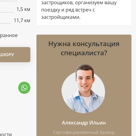
застрощиков, организуем вашу
1,5 км
поездку и ряд встреч с
застройщиками.
11,7 км
бранное
Нужна консультация
специалиста?
ОШЮРУ
Александр Ильин
Сертифицированный брокер
ности