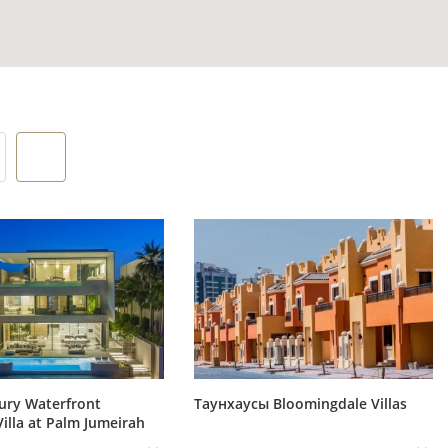
дного
вка может
жны для
дской
зон и
ury Waterfront
Таунхаусы Bloomingdale Villas
Villa at Palm Jumeirah