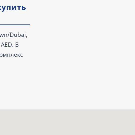
купить
wn/Dubai,
 AED. В
Комплекс
ный объект