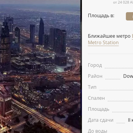
от 24 028 A
Площадь в:
Ближайшее метро
Metro Station
Город
Район
Dow
Тип
Спален
Площадь
Дата сдачи
II
До воды