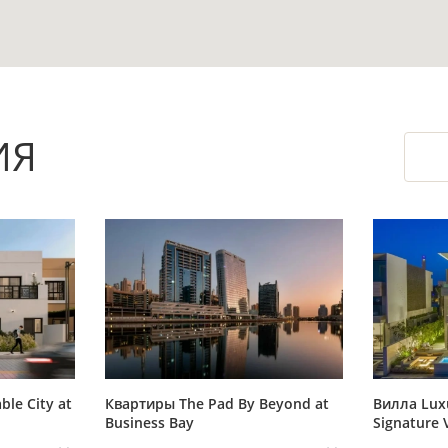
я завершения работ.
 санузлами и площадью 68,3 м² подойдёт для о
ия.
 пространство квартиры, а частичная меблиро
ИЯ
ч после приобретения.
редусмотренными характеристиками дома и ва
ексе.
т центральный адрес Дубая с доступом к горо
 Station в 1,5 км.
оценить реальное состояние квартиры, общих 
сделки.
ble City at
Квартиры The Pad By Beyond at
Вилла Lux
Business Bay
Signature 