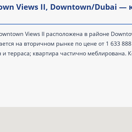
own Views II, Downtown/Dubai — 
Downtown Views II расположена в районе Downto
гается на вторичном рынке по цене от 1 633 888
 и терраса; квартира частично меблирована. 
ода, поэтому покупатель может осмотреть реаль
лами.