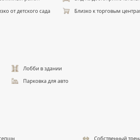
зко от детского сада
Близко к торговым центр
Лобби в здании
Парковка для авто
сепшн
Собственный трен