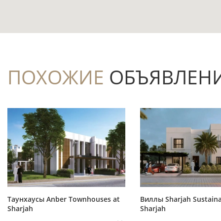
обсуждению условий покупки без ожидани
Практичный формат с 1 спальней, двумя
собственника, пары или арендного сценар
Балкон и терраса расширяют приватное
ПОХОЖИЕ
ОБЪЯВЛЕН
сократить объём первичных бытовых зада
Бассейн, парковка и лифты являются п
повседневного комфорта в высотном компл
Расположение в Downtown/Dubai сочетае
инфраструктуре и станции Burj Khalifa Metro
Покупка на вторичном рынке позволяет 
историю конкретного дома до заключения 
Таунхаусы Anber Townhouses at
Виллы Sharjah Sustaina
Sharjah
Sharjah