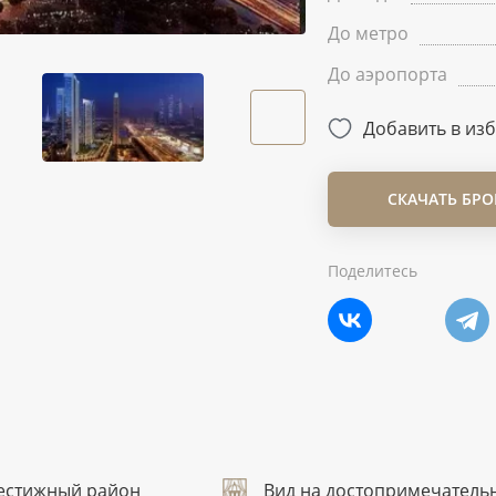
До метро
До аэропорта
Добавить в из
СКАЧАТЬ БР
Поделитесь
естижный район
Вид на достопримечатель