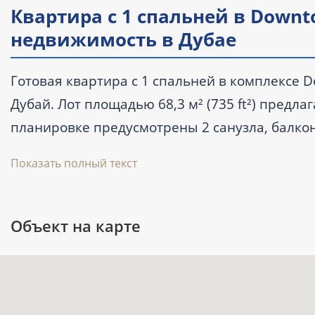
Квартира с 1 спальней в Downt
недвижимость в Дубае
Готовая квартира с 1 спальней в комплексе 
Дубай. Лот площадью 68,3 м² (735 ft²) предла
планировке предусмотрены 2 санузла, балкон
высотой 64 этажа сдан во II квартале 2023 г
Показать полный текст
и оценить состояние дома до сделки.
Объект на карте
Ключевые характеристики
Тип: квартира с 1 спальней и 2 сануз
Площадь: 68,3 м² (735 ft²).