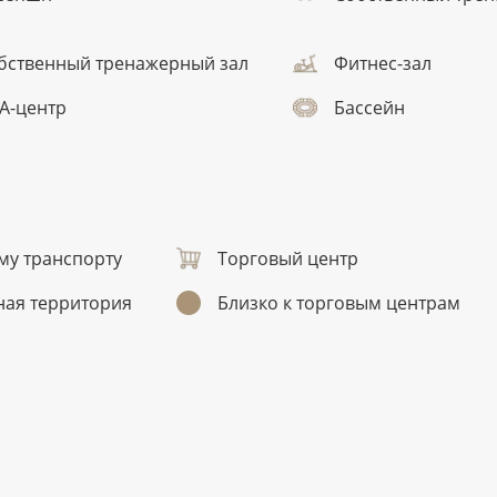
бственный тренажерный зал
Фитнес-зал
А-центр
Бассейн
му транспорту
Торговый центр
ная территория
Близко к торговым центрам