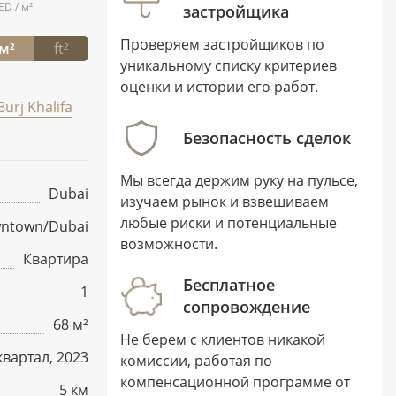
ED / м²
застройщика
Проверяем застройщиков по
м²
ft²
уникальному списку критериев
оценки и истории его работ.
Burj Khalifa
Безопасность сделок
Мы всегда держим руку на пульсе,
Dubai
изучаем рынок и взвешиваем
любые риски и потенциальные
ntown/Dubai
возможности.
Квартира
Бесплатное
1
сопровождение
68 м²
Не берем с клиентов никакой
 квартал, 2023
комиссии, работая по
компенсационной программе от
5 км