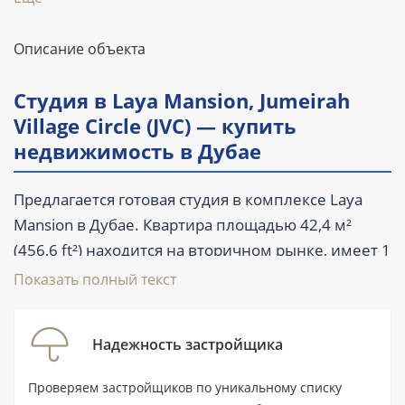
Описание объекта
Студия в Laya Mansion, Jumeirah
Village Circle (JVC) — купить
недвижимость в Дубае
Предлагается готовая студия в комплексе Laya
Mansion в Дубае. Квартира площадью 42,4 м²
(456,6 ft²) находится на вторичном рынке, имеет 1
ванную комнату, балкон и террасу. Комплекс
Показать полный текст
сдан во II квартале 2021 года. Частичная
меблировка позволяет оценить фактическое
Надежность застройщика
состояние лота перед сделкой и спланировать
дальнейшее обустройство.
Проверяем застройщиков по уникальному списку