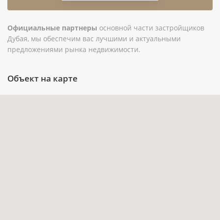
практичный формат для последующей аренды.
Балкон и терраса расширяют сценарии
Официальные партнеры
основной части застройщиков
повседневного использования квартиры:
Дубая, мы обеспечим вас лучшими и актуальными
предложениями рынка недвижимости.
отдых на воздухе, рабочее место или
дополнительная зона хранения при грамотной
Объект на карте
организации.
В комплексе предусмотрены бассейн, лифт
и парковка — важные параметры для личного
проживания и оценки объекта арендаторами.
Невысокая этажность в 4 этажа может быть
удобна для покупателей, которым важен
камерный формат дома.
Частичная меблировка даёт возможность
сохранить имеющиеся предметы интерьера
или адаптировать квартиру под собственный