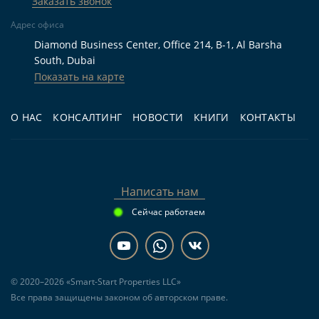
Заказать звонок
объекта станция — Dubai Internet City, в 8,6 км;
Адрес офиса
актуальные варианты рядом собраны в разделе
Diamond Business Center, Office 214, B-1, Al Barsha
Недвижимость у метро Dubai Internet City
.
South, Dubai
Показать на карте
Кому подходит
О НАС
КОНСАЛТИНГ
НОВОСТИ
КНИГИ
КОНТАКТЫ
Для жизни.
Покупателям, которым нужна
готовая студия в Дубае с балконом, террасой,
парковкой и доступом к бассейну в комплексе.
Написать нам
Для инвестиций.
Тем, кто рассматривает
готовое жильё на вторичном рынке и хочет
Сейчас работаем
оценить реальный лот перед запуском
арендной стратегии.
Для перепродажи.
Покупателям,
© 2020–2026 «Smart-Start Properties LLC»
Все права защищены законом об авторском праве.
ориентированным на ликвидный компактный