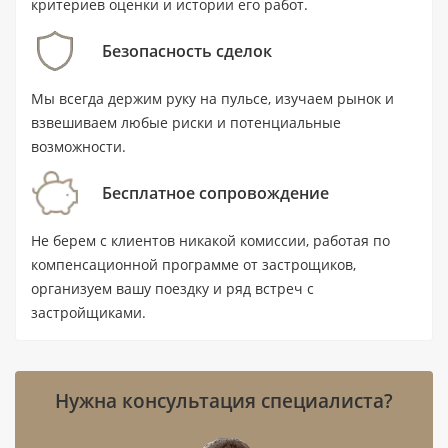
критериев оценки и истории его работ.
Ключевые характеристики
Безопасность сделок
Тип недвижимости: квартира,
Мы всегда держим руку на пульсе, изучаем рынок и
планировка — студия, 1 ванная комната.
взвешиваем любые риски и потенциальные
Площадь: 42,4 м² (456,6 ft²).
возможности.
Цена: цену уточняйте у специалиста.
Бесплатное сопровождение
Статус: готовый объект на вторичном
Не берем с клиентов никакой комиссии, работая по
рынке; комплекс сдан во II квартале 2021
компенсационной программе от застрощиков,
года.
организуем вашу поездку и ряд встреч с
Локация: Дубай, Jumeirah Village Circle
застройщиками.
(JVC); ближайшая станция — Dubai Internet
City, расстояние 8,6 км.
Нужна консультация специалиста?
До воды — 4,8 км, до аэропорта — 23,6
км.