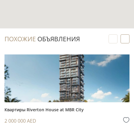
стиль и задачу аренды.
Инвестиционный потенциал
ПОХОЖИЕ
ОБЪЯВЛЕНИЯ
Покупка готовой квартиры позволяет
рассматривать запуск аренды с первого месяца
владения после оформления сделки,
подготовки лота и выполнения необходимых
процедур.
Вторичный рынок удобен тем, что инвестор
оценивает не рендеры, а реальную квартиру,
сам дом и историю объекта: состояние,
комплектацию и возможные расходы.
Квартиры Riverton House at MBR City
Студийный формат может быть интересен
2 000 000 AED
для стратегии долгосрочной аренды или