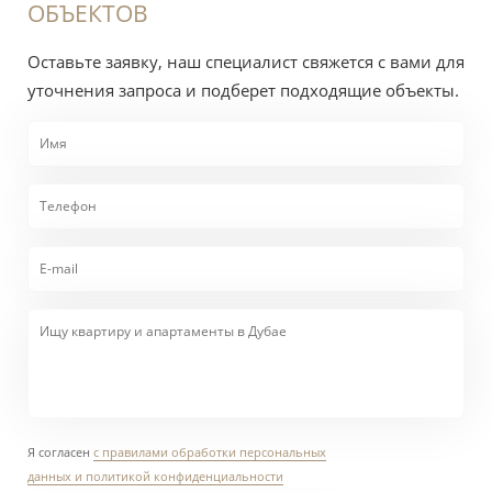
ОБЪЕКТОВ
стоимости отменено. Для 2-летней визы
инвестора с апреля 2026 порог 750 тыс. AED
Оставьте заявку, наш специалист свяжется с вами для
для единственного собственника готового
уточнения запроса и подберет подходящие объекты.
объекта отменён, при совместном владении
доля — от 400 тыс. AED. Условия меняются,
уточняйте актуальные.
Индивидуальный расчёт у специалиста
поможет учесть потенциальную арендную
доходность, сервисный сбор, денежный
поток и расходы на оформление. Любые
цифры являются оценкой рынка, а не
гарантией результата.
Я согласен
с правилами обработки персональных
О районе
данных и политикой конфиденциальности