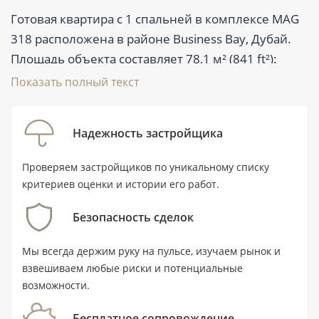
Готовая квартира с 1 спальней в комплексе MAG
318 расположена в районе Business Bay, Дубай.
Площадь объекта составляет 78,1 м² (841 ft²):
предусмотрены 2 ванные комнаты, балкон и
Показать полный текст
терраса. Квартира предлагается с мебелью,
находится на вторичном рынке и подходит для
Надежность застройщика
покупки как для собственного проживания, так и
для формирования актива в центральной части
Проверяем застройщиков по уникальному списку
города. Цена — от 1 494 753 AED.
критериев оценки и истории его работ.
Безопасность сделок
Ключевые характеристики
Мы всегда держим руку на пульсе, изучаем рынок и
Тип:
квартира с 1 спальней и 2
взвешиваем любые риски и потенциальные
ванными комнатами.
возможности.
Площадь:
78,1 м² / 841 ft².
Бесплатное сопровождение