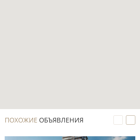
инфраструктуру здания для ежедневного
отдыха.
Парковка и лифт важны для повседневной
мобильности в деловой части Дубая, где
востребованы удобные сценарии
передвижения на автомобиле и такси.
До воды — 0,2 км, а Burj Khalifa Metro Station
находится в 2,1 км: это сочетание городской
среды и доступа к прогулочной зоне у канала.
Инвестиционный потенциал
Business Bay объединяет жилую, деловую и
ПОХОЖИЕ
ОБЪЯВЛЕНИЯ
сервисную среду рядом с Downtown Dubai и
Dubai Water Canal, поэтому готовые
меблированные квартиры здесь могут быть