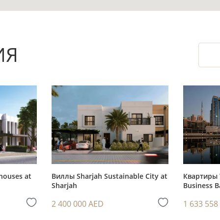
ить объём базового обустройства после покупк
ИЯ
ространство, востребованное для повседневно
рактичный набор опций для резидентов 16-эта
ересным для покупателей, которые выбирают 
houses at
Виллы Sharjah Sustainable City at
Квартиры 
Sharjah
Business B
ценить квартиру перед сделкой: планировку, с
2 400 000 AED
1 633 558
атации.