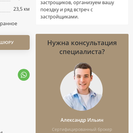
застрощиков, организуем вашу
23,5 км
поездку и ряд встреч с
застройщиками.
бранное
Нужна консультация
ОШЮРУ
специалиста?
Александр Ильин
Сертифицированный брокер
ам