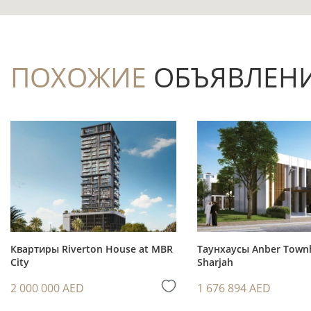
спальней.
Частичная меблировка позволяет сократ
дополнить интерьер в собственном стиле.
ПОХОЖИЕ
ОБЪЯВЛЕН
Балкон добавляет приватное открытое п
Бассейн, лифт и парковка формируют п
дома.
Наличие гольф-поля делает объект инт
среду с рекреационной инфраструктурой.
Инвестиционный потенциал
Квартиры Riverton House at MBR
Таунхаусы Anber Town
City
Sharjah
Вторичный статус помогает предметно о
2 000 000 AED
1 676 894 AED
меблировку и фактические условия эксплу