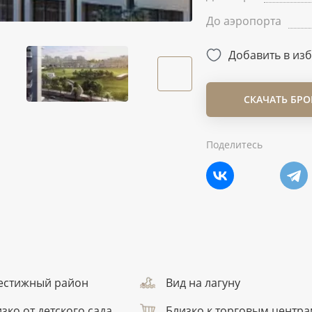
До аэропорта
Добавить в из
СКАЧАТЬ БР
Поделитесь
естижный район
Вид на лагуну
зко от детского сада
Близко к торговым центр