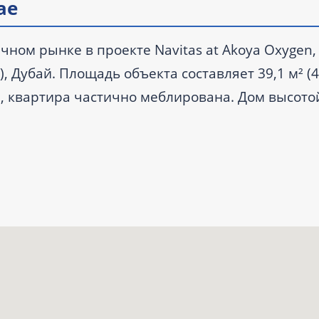
ае
чном рынке в проекте Navitas at Akoya Oxygen,
 Дубай. Площадь объекта составляет 39,1 м² (421
, квартира частично меблирована. Дом высото
аявлены бассейн, парковка и доступ к гольф-по
ом.