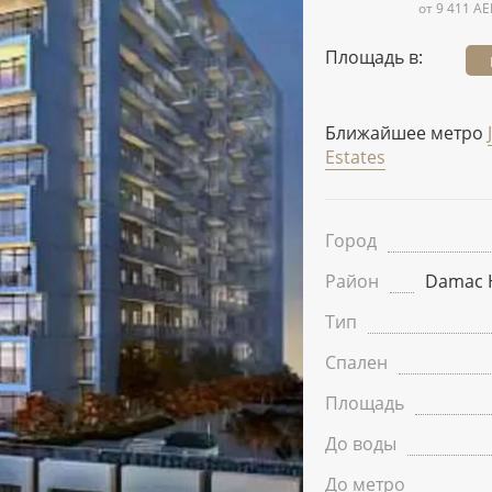
от 9 411 AE
Площадь в:
Ближайшее метро
Estates
Город
Район
Damac H
Тип
Спален
Площадь
До воды
До метро