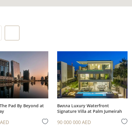
и и
го отдыха.
жного
жилую
The Pad By Beyond at
Вилла Luxury Waterfront
ay
Signature Villa at Palm Jumeirah
остояние,
 AED
90 000 000 AED