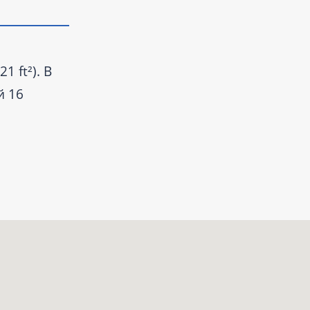
 ft²). В
й 16
лю. Цену