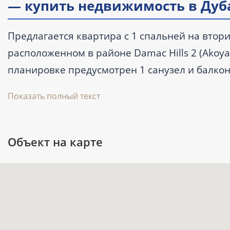
— купить недвижимость в Дуб
Предлагается квартира с 1 спальней на втори
расположенном в районе Damac Hills 2 (Akoya),
планировке предусмотрен 1 санузел и балкон
этажей оборудован лифтом; для резидентов з
Показать полный текст
уточняйте у специалиста.
Объект на карте
Ключевые характеристики
Тип: квартира с 1 спальней и 1 санузл
Площадь: 39,1 м² (421 ft²).
Цена: цену уточняйте у специалиста.