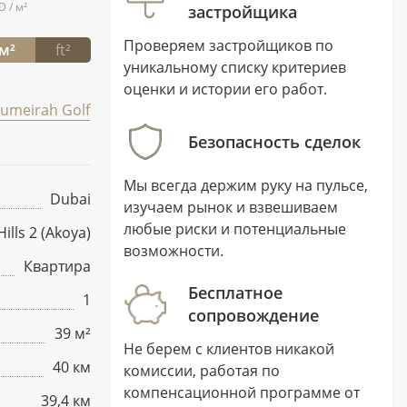
D / м²
застройщика
Проверяем застройщиков по
м²
ft²
уникальному списку критериев
оценки и истории его работ.
Jumeirah Golf
Безопасность сделок
Мы всегда держим руку на пульсе,
Dubai
изучаем рынок и взвешиваем
любые риски и потенциальные
ills 2 (Akoya)
возможности.
Квартира
Бесплатное
1
сопровождение
39 м²
Не берем с клиентов никакой
40 км
комиссии, работая по
компенсационной программе от
39,4 км