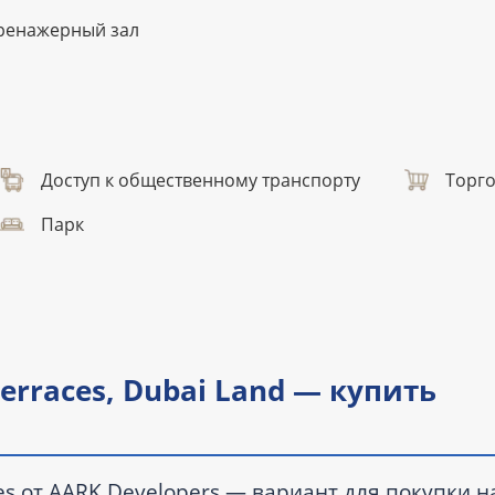
ренажерный зал
Доступ к общественному транспорту
Торг
Парк
erraces, Dubai Land — купить
es от AARK Developers — вариант для покупки н