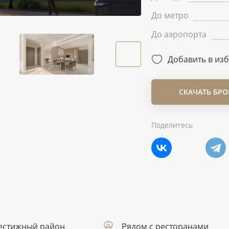
До метро
До аэропорта
Добавить в из
СКАЧАТЬ БР
Поделитесь
естижный район
Рядом с ресторанами