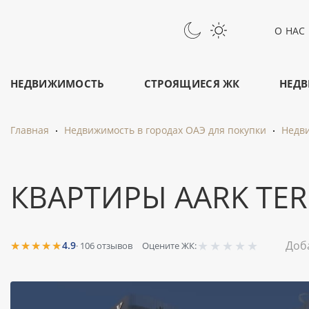
О НАС
НЕДВИЖИМОСТЬ
СТРОЯЩИЕСЯ ЖК
НЕДВ
Главная
Недвижимость в городах ОАЭ для покупки
Недви
КВАРТИРЫ AARK TER
★
★
★
★
★
★★★★★
Доб
4.9
·
106
отзывов
Оцените ЖК: