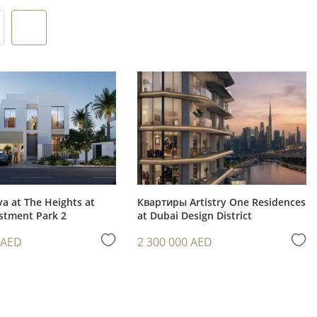
е
ть
орым
a at The Heights at
Квартиры Artistry One Residences
stment Park 2
at Dubai Design District
обильные
 AED
2 300 000 AED
ры