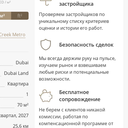
ED / м²
застройщика
Проверяем застройщиков по
м²
ft²
уникальному списку критериев
оценки и истории его работ.
Creek Metro
Безопасность сделок
Мы всегда держим руку на пульсе,
Dubai
изучаем рынок и взвешиваем
любые риски и потенциальные
Dubai Land
возможности.
Квартира
Бесплатное
1
сопровождение
70 м²
Не берем с клиентов никакой
квартал, 2027
комиссии, работая по
компенсационной программе от
25,6 км