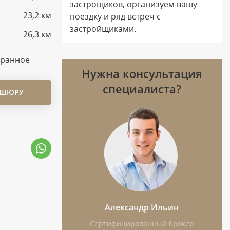
застрощиков, организуем вашу
23,2 км
поездку и ряд встреч с
застройщиками.
26,3 км
бранное
Нужна консультация
специалиста?
ОШЮРУ
Александр Ильин
Сертифицированный брокер