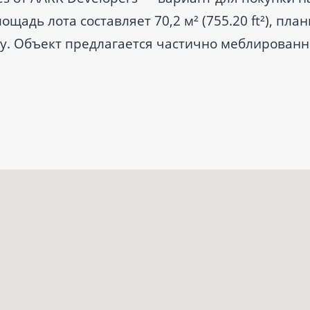
ощадь лота составляет 70,2 м² (755.20 ft²), пла
су. Объект предлагается частично меблирован
ча запланирована на IV квартал 2027 года.
ыми комнатами.
а — IV квартал 2027 года.
станция — Creek Metro Station, расстояние 23,2
,3 км.