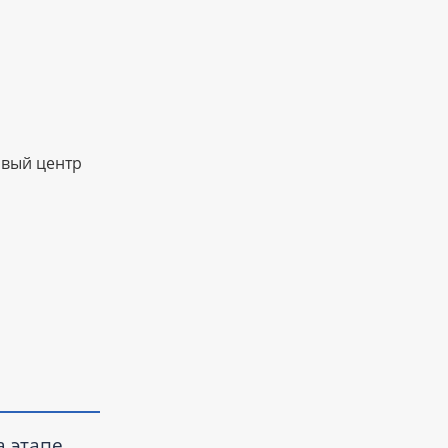
овый центр
а этапе