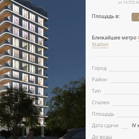
от 13 572 A
Площадь в:
Ближайшее метро
Station
Город
Район
Тип
Спален
Площадь
Дата сдачи
IV 
До воды