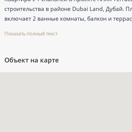
строительства в районе Dubai Land, Дубай. Пл
включает 2 ванные комнаты, балкон и терра
стоимость начинается от 950 000 AED, переда
Показать полный текст
Ключевые характеристики
Объект на карте
Тип: квартира с 1 спальней и 2 ванн
Площадь: 70,2 м² (755.20 ft²).
Цена: от 950 000 AED.
Статус: новостройка; передача объект
Район: Dubai Land, Дубай; ближайшая 
До воды — 25,6 км, до аэропорта — 26