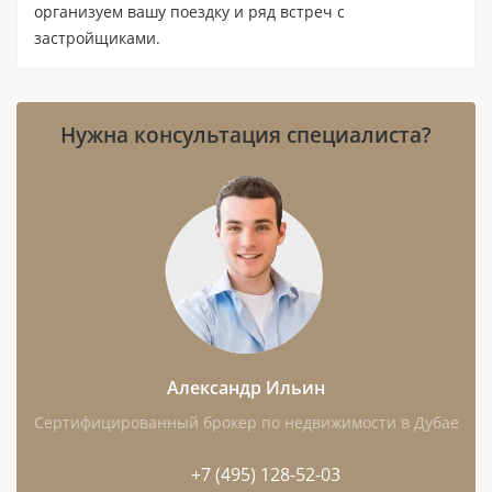
организуем вашу поездку и ряд встреч с
Расположение: Dubai Land, Дубай;
застройщиками.
ближайшая станция — Creek Metro
Station, расстояние 23,2 км.
Нужна консультация специалиста?
До воды — 25,6 км, до аэропорта —
26,3 км.
Девелопер: Majid Al Futtaim.
Особенности: частичная меблировка,
балкон, терраса, бассейн, лифт и
парковка.
Александр Ильин
Чем интересен этот лот
Сертифицированный брокер по недвижимости в Дубае
Функциональный формат с 1 спальней
+7 (495) 128-52-03