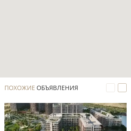
городской инфраструктурой.
Бассейн, парковка и лифт уже учтены в
перечне характеристик объекта, поэтому
базовые повседневные сервисы
предусмотрены внутри проекта.
Инвестиционный потенциал
Покупка на этапе строительства позволяет
зафиксировать выбранный лот до передачи
ПОХОЖИЕ
ОБЪЯВЛЕНИЯ
объекта в III квартале 2027 года и планировать
дальнейшую стратегию заранее.
Квартира с 1 спальней — понятный формат
для рынка аренды и последующей
перепродажи, поскольку ориентирован на