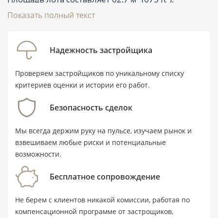
предусмотрены 2 санузла, балкон и терраса,
Показать полный текст
частичная меблировка, а в комплексе заявлены
бассейн, лифт и парковка. Это покупка на этапе
Надежность застройщика
строительства с передачей объекта в III квартале
2027 года. Стоимость начинается от 1 200 000
Проверяем застройщиков по уникальному списку
AED.
критериев оценки и истории его работ.
Безопасность сделок
Ключевые характеристики
Мы всегда держим руку на пульсе, изучаем рынок и
Тип: квартира с 1 спальней и 2
взвешиваем любые риски и потенциальные
санузлами.
возможности.
Площадь: 62,7 м² (675 ft²).
Бесплатное сопровождение
Цена: от 1 200 000 AED.
Не берем с клиентов никакой комиссии, работая по
Статус: новостройка, передача объекта
компенсационной программе от застрощиков,
— III квартал 2027 года.