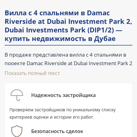
Вилла с 4 спальнями в Damac
Riverside at Dubai Investment Park 2,
Dubai Investments Park (DIP1/2) —
купить недвижимость в Дубае
В продаже представлена вилла с 4 спальнями в
проекте Damac Riverside at Dubai Investment Park 2
от DAMAC. Площадь объекта составляет 213,4 м²
Показать полный текст
(2 297 ft²), предусмотрено 5 ванных комнат,
балкон и терраса. Новостройка находится в
Надежность застройщика
Дубае, в районе Dubai Investments Park (DIP1/2);
передача объекта запланирована на IV квартал
Проверяем застройщиков по уникальному списку
2027 года. Стоимость покупки на этапе
критериев оценки и истории его работ.
строительства начинается от 1 900 000 AED.
Безопасность сделок