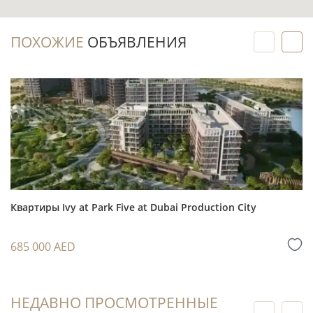
Вилла с 4 спальнями ориентирована на
более широкий семейный сценарий аренды и
ПОХОЖИЕ
ОБЪЯВЛЕНИЯ
последующей продажи по сравнению с
компактными форматами.
Локация в Dubai Investments Park (DIP1/2)
сочетает жилую среду с доступом к основным
дорогам Дубая и транспортной инфраструктуре
района.
Наличие бассейна, парковки, балкона и
террасы может быть существенным при
Квартиры Ivy at Park Five at Dubai Production City
сравнении объекта с альтернативными
предложениями в том же бюджете.
685 000 AED
Для стратегии перепродажи важны этап
строительной готовности, условия оплаты,
конкурирующее предложение и спрос на
НЕДАВНО ПРОСМОТРЕННЫЕ