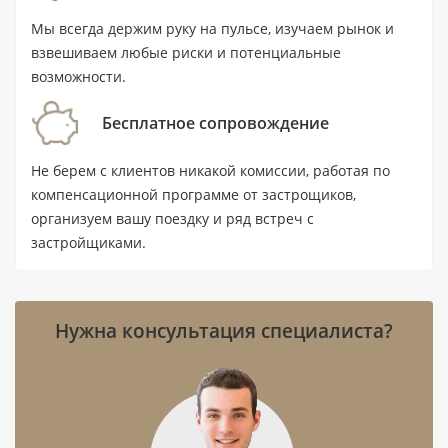
Ключевые характеристики
Мы всегда держим руку на пульсе, изучаем рынок и
взвешиваем любые риски и потенциальные
Тип недвижимости: вилла с 4
возможности.
спальнями и 5 ванными комнатами.
Бесплатное сопровождение
Площадь: 213,4 м² (2 297 ft²).
Цена: от 1 900 000 AED.
Не берем с клиентов никакой комиссии, работая по
компенсационной программе от застрощиков,
Статус: новостройка; передача
организуем вашу поездку и ряд встреч с
объекта — IV квартал 2027 года.
застройщиками.
Расположение: Dubai Investments Park
(DIP1/2), Дубай; до метро Jumeirah Golf
Estates — 1,4 км.
Нужна консультация специалиста?
Расстояние до воды — 17,3 км, до
аэропорта — 21,9 км.
Девелопер:
Проекты застройщика