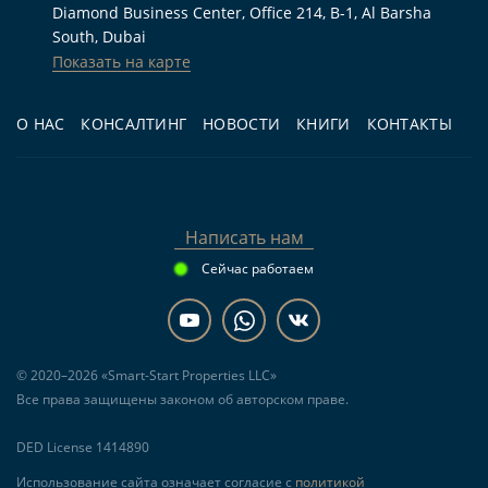
Diamond Business Center, Office 214, B-1, Al Barsha
терраса, балкон и пространство площадью
South, Dubai
213,4 м².
Показать на карте
Для инвестиций:
покупателю,
О НАС
КОНСАЛТИНГ
НОВОСТИ
КНИГИ
КОНТАКТЫ
рассматривающему виллу в Дубае для сдачи в
аренду после передачи объекта и готовому
оценивать расходы по конкретному
финансовому сценарию.
Написать нам
Для перепродажи:
инвестору,
Сейчас работаем
планирующему покупку на этапе
строительства с горизонтом до IV квартала
2027 года и дальнейшим анализом спроса
© 2020–2026 «Smart-Start Properties LLC»
перед сделкой.
Все права защищены законом об авторском праве.
Частые вопросы
DED License 1414890
Использование сайта означает согласие с
политикой