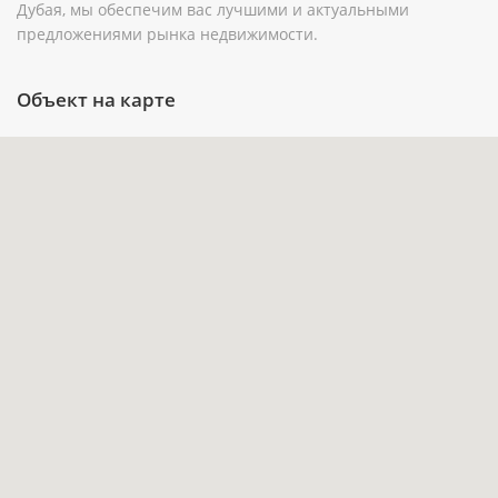
Пять ванных комнат делают ежедневный
Дубая, мы обеспечим вас лучшими и актуальными
предложениями рынка недвижимости.
быт более удобным для большой семьи и при
размещении гостей.
Объект на карте
Балкон и терраса расширяют приватное
пространство на свежем воздухе, а бассейн
дополняет сценарий отдыха внутри проекта.
Парковка предусмотрена в характеристиках
лота, что особенно практично для владельцев
автомобиля.
Покупка на этапе строительства даёт
возможность планировать сделку до передачи
объекта в IV квартале 2027 года.
Инвестиционный потенциал