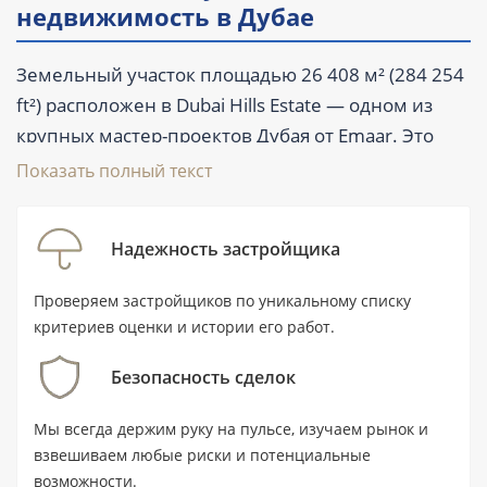
недвижимость в Дубае
Земельный участок площадью 26 408 м² (284 254
ft²) расположен в Dubai Hills Estate — одном из
крупных мастер-проектов Дубая от Emaar. Это
предложение для покупателя, который
Показать полный текст
рассматривает масштабный земельный актив в
сформированной городской среде с парками,
Надежность застройщика
гольф-инфраструктурой и удобным выездом в
ключевые районы эмирата. Ближайшая станция
Проверяем застройщиков по уникальному списку
метро Mall of Emirates находится в 6,3 км,
критериев оценки и истории его работ.
расстояние до воды составляет 9,1 км, до
Безопасность сделок
аэропорта — 26,6 км. Цену уточняйте у
специалиста.
Мы всегда держим руку на пульсе, изучаем рынок и
взвешиваем любые риски и потенциальные
возможности.
Ключевые характеристики