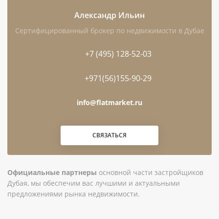
Александр Ильин
Сертифицированный брокер по недвижимости в Дубае
Чем интересен этот лот
+7 (495) 128-52-03
Крупная площадь участка — 284 254 ft², или
26 408 м², что выделяет объект среди
+971(56)155-90-29
стандартных предложений жилого формата.
info@flatmarket.ru
Локация в Dubai Hills Estate объединяет
зелёные общественные пространства,
СВЯЗАТЬСЯ
торговую инфраструктуру и гольф-
направление района.
Участок находится в Дубае: до воды указано
Официальные партнеры
основной части застройщиков
9,1 км, а до аэропорта — 26,6 км, поэтому
Дубая, мы обеспечим вас лучшими и актуальными
предложениями рынка недвижимости.
объект может быть удобен для владельцев,
часто приезжающих в эмират.