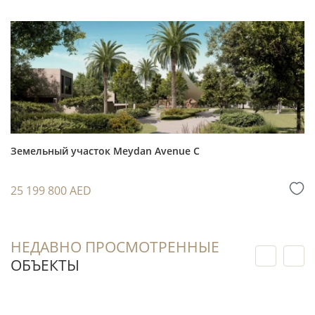
Земельные активы большой площади в
Dubai Hills Estate могут рассматриваться как
часть долгосрочной стратегии владения
недвижимостью в Дубае с учётом параметров
будущего использования участка.
Ценность локации поддерживают
инфраструктура района, гольф-поле, парковые
зоны, Dubai Hills Mall и доступ к основным
Земельный участок Meydan Avenue C
городским магистралям.
25 199 800 AED
Перед принятием решения стоит
сопоставить сценарий собственного
использования, дальнейшего развития участка
НЕДАВНО ПРОСМОТРЕННЫЕ
и последующей продажи с юридическими и
ОБЪЕКТЫ
финансовыми условиями сделки.
Для понимания рыночной динамики