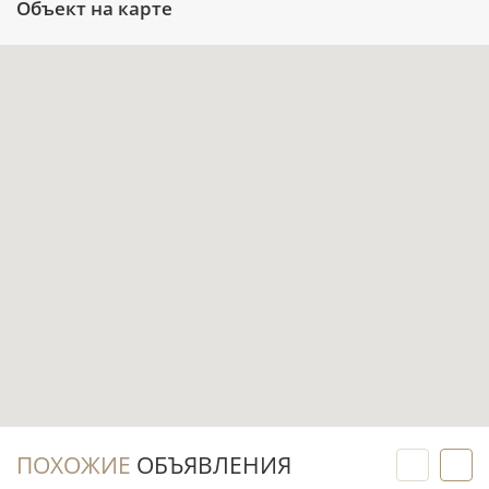
Объект на карте
Близость к Mall of Emirates в 6,3 км
расширяет сценарии ежедневной
мобильности и помогает ориентироваться в
городской логистике.
Связь с гольф-полем делает локацию
особенно заметной для покупателей, которым
важна среда вокруг Dubai Hills Golf Club и
парков.
Район развивается девелопером Emaar,
поэтому земельный актив расположен внутри
единой концепции крупного сообщества, а не
в обособленной городской зоне.
Инвестиционный потенциал
ПОХОЖИЕ
ОБЪЯВЛЕНИЯ