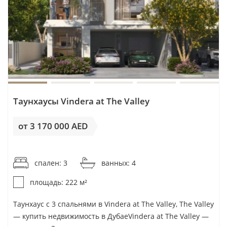
Takmeel Real Estate Development
Taraf Group
Tarrad Development
Tasmeer Indigo Properties
TBC
Tebyan
The Condor Group
Таунхаусы Vindera at The Valley
The Devmark Group
от 3 170 000 AED
THOE Development
от 14 280AED / м²
Tiger Group
Time Properties
спален: 3
ванных: 4
Titans Developers
площадь: 222 м²
Tomorrow World Properties
Таунхаус с 3 спальнями в Vindera at The Valley, The Valley
TownX
— купить недвижимость в ДубаеVindera at The Valley —
Trigono Developments