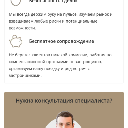
Безопасность сделок
Wasl Properties
Мы всегда держим руку на пульсе, изучаем рынок и
WEll Concept Development
взвешиваем любые риски и потенциальные
Wellington Developments
возможности.
WOW RED
YAS Developers
Бесплатное сопровождение
YIGO Development
Не берем с клиентов никакой комиссии, работая по
Yoo inspired by Starck
компенсационной программе от застрощиков,
Zaya Developer
организуем вашу поездку и ряд встреч с
Zenith Group
застройщиками.
Zimaya Properties
Zoya Developments
Нужна консультация специалиста?