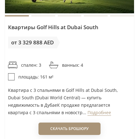
Ohana Developments
Oksa Developers
Omniyat
Квартиры Golf Hills at Dubai South
One Broker Group
One Yard
от 3 329 888 AED
Ora Developers
от 20 683AED / м²
Orange Life
спален: 3
ванных: 4
Palladium Development
Palma Holding
площадь: 161 м²
Pantheon Development
Квартира с 3 спальнями в Golf Hills at Dubai South,
Peace Home Development
Dubai South (Dubai World Central) — купить
Pearlshire Developments
недвижимость в ДубаеК продаже предлагается
квартира с 3 спальнями в новостр...
Подробнее
Pinnacle Developers
Premier Choice
СКАЧАТЬ БРОШЮРУ
Prescott