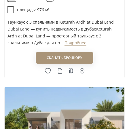
Signature Developers
площадь: 976 м²
Siroya Ventures
Sky View Development
Таунхаус с 3 спальнями в Keturah Ardh at Dubai Land,
Dubai Land — купить недвижимость в ДубаеKeturah
Skyline Builders
Ardh at Dubai Land — просторный таунхаус с 3
Sobha
спальнями в Дубае для по...
Подробнее
SOL Properties
Solanki Realty
СКАЧАТЬ БРОШЮРУ
Source Of Fate Properties
SRG Holding
Sunrise Capital
Swank Development
Sweid & Sweid
Swiss Property
Symbolic Real Estate Development L.L.C
Tabeer