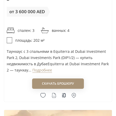
Richmind
Rijas ACES Property
от 3 600 000 AED
Rockhill Development
от 17 822AED / м²
Roof Enterprises & Development
спален: 3
ванных: 4
Roya Developer
площадь: 202 м²
Royal Development Company
Royal Group Holding LLC
Таунхаус с 3 спальнями в Equiterra at Dubai Investment
RSG Group
Park 2, Dubai Investments Park (DIP1/2) — купить
недвижимость в ДубаеEquiterra at Dubai Investment Park
Rukan Developer
2 — таунхау...
Подробнее
RVL Real Estate LLC
SAAS
СКАЧАТЬ БРОШЮРУ
Saba Group
Sama Ezdan Real Estate Development
Samana
Sankari Properties