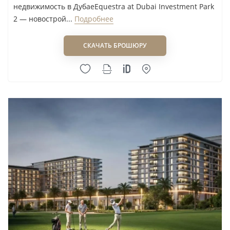
Modon Properties
недвижимость в ДубаеEquestra at Dubai Investment Park
Mr. Eight Development
2 — новострой...
Подробнее
MS Homes
СКАЧАТЬ БРОШЮРУ
Muraba Properties
Myra Properties
Nakheel
NAMO Development
NED Properties
Neoterra Real Estate Development L.L.C
Newbury Developments
NEXT Realty
Nexus Group
Nshama Group
Object 1
OCTA Properties