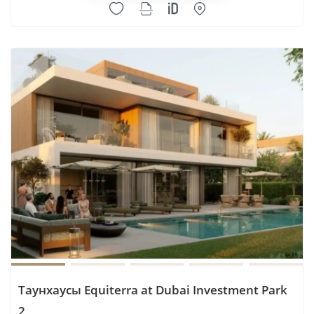
Prestige One
Preston Properties
PRYSM Development
Purvanchal Real Estate
Qube Development
R.Evolution
Rabdan Developments
Radiant Enterprises
RAK Properties
Range Developments
Rashed Aljabri Real Estate Development LLC
Realty One
Reef Luxury Development
Reportage Properties
Таунхаусы Equiterra at Dubai Investment Park
Revi Development
2