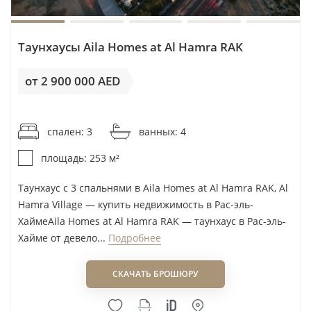
Durar
Jumeirah Beach Residence
DV8 Developers
Jumeirah Village Circle (JVC)
Таунхаусы Aila Homes at Al Hamra RAK
Eagle Hills
Jumeirah Golf Estates (JGE)
Eight Square Developers
от 2 900 000 AED
Jumeirah Lakes Towers (JLT)
Ellington Properties
Dubai Investments Park (DIP1/2)
от 11 463AED / м²
Elysian Developments
Dubai Marina
спален: 3
ванных: 4
Emaar
Dubai Studio City
площадь: 253 м²
Emerald Palace Group
Dubai Hills Estate
Emirates Developments
Mudon
Таунхаус с 3 спальнями в Aila Homes at Al Hamra RAK, Al
Empire Developments
Hamra Village — купить недвижимость в Рас-эль-
Saadiyat Island
ХаймеAila Homes at Al Hamra RAK — таунхаус в Рас-эль-
Enso Delevopment
Ras Al Khor
Хайме от девело...
Подробнее
Enzo Developers
Umm Suqeim
Esnad Management
Khalifa City
СКАЧАТЬ БРОШЮРУ
ETA Star Property
La Mer Jumeirah 1
Ever Glory Developments
Al Alia