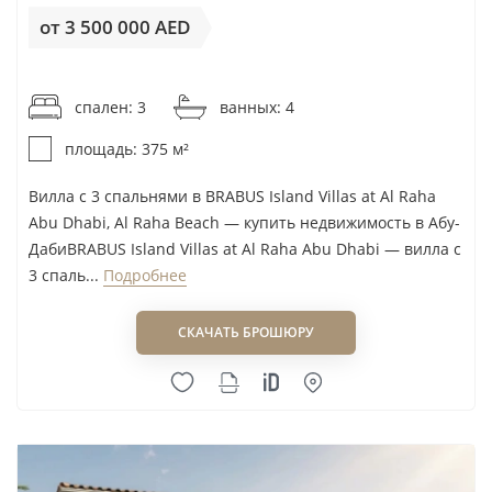
от 3 500 000 AED
Green Group
Al Yalayis (I)
Griffin Real Estate Developer
Al Yalayis (II)
от 9 334AED / м²
Grovy Developers
Al Yalayis (V)
спален: 3
ванных: 4
Gulf House Real Estate Development
Al Yufrah (I)
площадь: 375 м²
Gulf Land Property Developers
Al Zahia
H&H
Вилла с 3 спальнями в BRABUS Island Villas at Al Raha
Barashi
Abu Dhabi, Al Raha Beach — купить недвижимость в Абу-
Hamara Home Development
Bloom Gardens, Abu Dhabi
ДабиBRABUS Island Villas at Al Raha Abu Dhabi — вилла с
Hayaat Developments
Business Bay
3 спаль...
Подробнее
Heilbronn Properties Ltd
Damac Lagoons (Al Hebiah 5)
HMB Homes
District One MBR City
СКАЧАТЬ БРОШЮРУ
HOLM Developments
Dubai Design District
IFA Hotels & Resorts
Dubai Islands
Iman Developers
Dubai Water Canal
Imkan
Emaar South
Imtiaz Developments