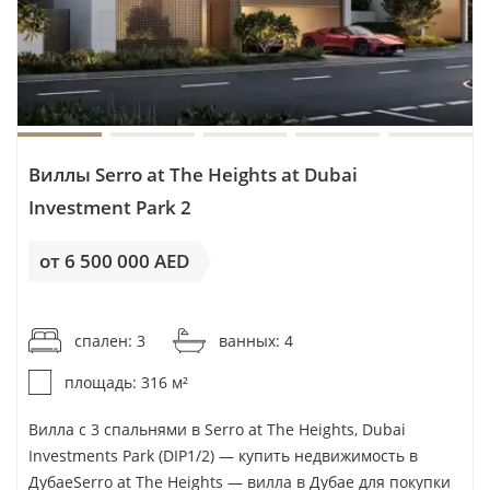
Baraka Real Estate Company
Jumeirah Islands
BEEAH Group
Jumeirah Village Triangle (JVT)
Beyond Developments
Living Legends
Binghatti
Majan
Blanco Thornton
Maritime City
Виллы Serro at The Heights at Dubai
Bling Development
Maryam Island
Investment Park 2
Bloom
Masdar City
Bold Developers
Meydan
от 6 500 000 AED
Bonyan International
Mina Al Arab
от 20 570AED / м²
Cayan Group
Mohammad Bin Rashid Gardens
спален: 3
ванных: 4
Chaimaa Holding
Motor City
Citi Developers
площадь: 316 м²
Muwaileh
Cosmo Developments
Muwaileh Commercial
Вилла с 3 спальнями в Serro at The Heights, Dubai
Credo Investments FZE
Nad Al Sheba
Investments Park (DIP1/2) — купить недвижимость в
Crystal Bay Development
ДубаеSerro at The Heights — вилла в Дубае для покупки
Remraam