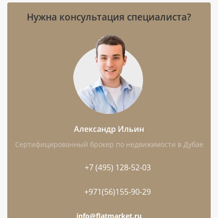
Station 2, расстояние 119 км.
Нужна консультация специалиста?
До воды — 0,3 км, до аэропорта — 36
км.
Девелопер проекта — Modon.
Особенности: первая линия, пляж,
островная локация, частичная
меблировка, балкон, терраса, бассейн,
лифт и парковка.
Александр Ильин
Сертифицированный брокер по недвижимости в Дубае
Чем интересен этот лот
+7 (495) 128-52-03
Формат с 1 спальней дополнен двумя
ванными комнатами — это практичное
+971(56)155-90-29
решение для собственного проживания и
info@flatmarket.ru