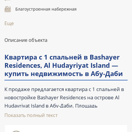
Благоустроенная набережная
Еще
Описание объекта
Квартира с 1 спальней в Bashayer
Residences, Al Hudayriyat Island —
купить недвижимость в Абу-Даби
К продаже предлагается квартира с 1 спальней в
новостройке Bashayer Residences на острове Al
Hudayriyat Island в Абу-Даби. Площадь
резиденции составляет 93 м² (1001 ft²),
Показать полный текст
планировка включает 2 ванные комнаты, балкон
и террасу. Лот расположен на первой линии, в 0,3