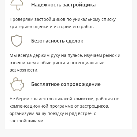
Надежность застройщика
км от воды, с доступом к пляжу. Передача
объекта запланирована на I квартал 2030 года;
Проверяем застройщиков по уникальному списку
цену уточняйте у специалиста.
критериев оценки и истории его работ.
Безопасность сделок
Ключевые характеристики
Мы всегда держим руку на пульсе, изучаем рынок и
Тип: квартира с 1 спальней и 2
взвешиваем любые риски и потенциальные
ванными комнатами.
возможности.
Площадь: 93 м² / 1001 ft².
Бесплатное сопровождение
Цена: цену уточняйте у специалиста.
Не берем с клиентов никакой комиссии, работая по
Статус: новостройка; передача
компенсационной программе от застрощиков,
объекта — I квартал 2030 года.
организуем вашу поездку и ряд встреч с
Локация: Al Hudayriyat Island, Абу-Даби;
застройщиками.
ближайшая станция — EXPO 2020 Metro