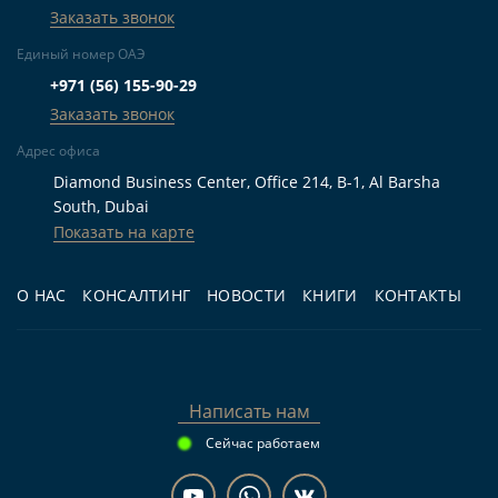
выбирают квартиру с отдельной спальней,
Заказать звонок
двумя ванными, балконом и террасой рядом с
Единый номер ОАЭ
водой.
+971 (56) 155-90-29
Для инвестиций:
тем, кто рассматривает
Заказать звонок
покупку на этапе строительства в прибрежной
Адрес офиса
части Абу-Даби с последующей арендой или
Diamond Business Center, Office 214, B-1, Al Barsha
долгосрочным владением.
South, Dubai
Показать на карте
Для перепродажи:
инвесторам,
ориентированным на будущую ликвидность
О НАС
КОНСАЛТИНГ
НОВОСТИ
КНИГИ
КОНТАКТЫ
лота с первой линией, пляжем и островным
расположением после передачи объекта.
Частые вопросы
Написать нам
Сейчас работаем
Когда запланирована передача квартиры?