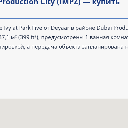
 Production City (IMPZ) — купить
vy at Park Five от Deyaar в районе Dubai Produc
7,1 м² (399 ft²), предусмотрены 1 ванная комна
лировкой, а передача объекта запланирована н
 AED.
та.
а — IV квартал 2027 года.