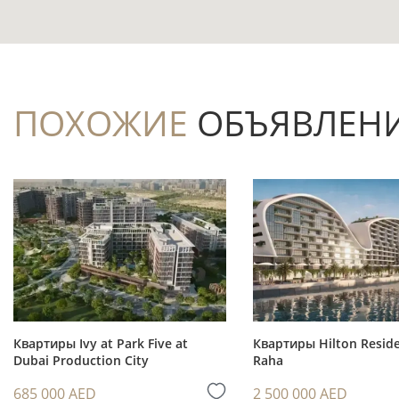
планировку более гибкой в повседневном 
Частичная меблировка позволяет сократ
объекта и оставить возможность дополнить
Бассейн, лифт и парковка предусмотрены
ПОХОЖИЕ
ОБЪЯВЛЕН
ежедневного комфорта жильцов и арендат
Покупка на этапе строительства даёт в
квартиры в IV квартале 2027 года.
Лот расположен в Dubai Production City 
Dubai Internet City на расстоянии 1,8 км.
Инвестиционный потенциал
Квартиры Ivy at Park Five at
Квартиры Hilton Reside
Dubai Production City
Raha
Студия — понятный формат для рынка 
685 000 AED
2 500 000 AED