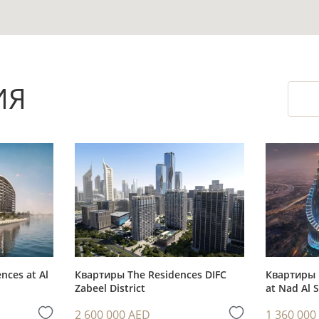
использовании.
ить объём базового обустройства после перед
 интерьер под собственные задачи.
 в составе характеристик комплекса, что важн
ИЯ
оров.
ремя для поэтапного планирования бюджета до
(IMPZ), в пределах Дубая, рядом с указанной ст
nces at Al
Квартиры The Residences DIFC
Квартиры 
Zabeel District
at Nad Al 
аренды: её обычно рассматривают одиночные
2 600 000 AED
1 360 000