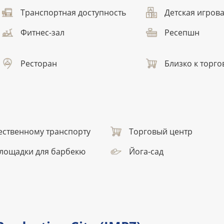
Транспортная доступность
Детская игров
Фитнес-зал
Ресепшн
Ресторан
Близко к торг
ественному транспорту
Торговый центр
лощадки для барбекю
Йога-сад