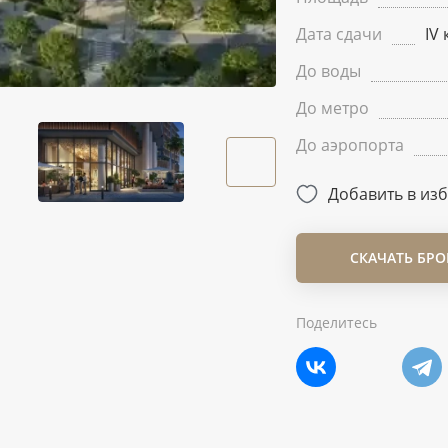
Дата сдачи
IV 
До воды
До метро
До аэропорта
Добавить в из
СКАЧАТЬ БР
Поделитесь