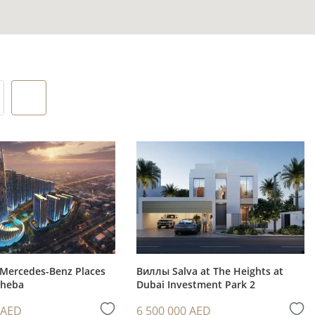
ачи
о для
 передачи
анцией
Mercedes-Benz Places
Виллы Salva at The Heights at
Sheba
Dubai Investment Park 2
 AED
6 500 000 AED