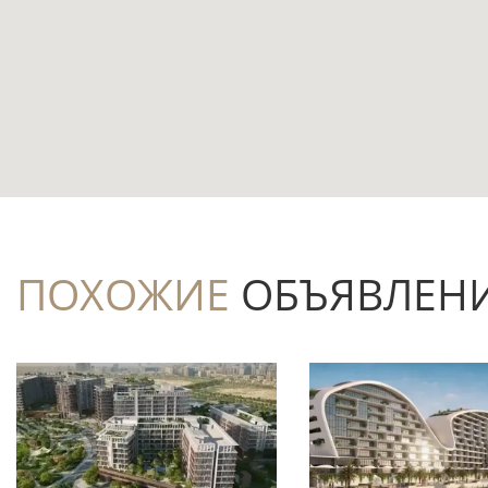
Чем интересен этот лот
Компактная студия площадью 33,3 м² — 
жильца, пары или арендного сценария.
Покупка на этапе строительства позволя
2026 года.
В планировке предусмотрены балкон и 
расширяет повседневный сценарий исполь
ПОХОЖИЕ
ОБЪЯВЛЕН
В комплексе заявлены бассейн, лифт и 
квартиры.
Частичная меблировка может сократить
аренде.
Лот расположен в Dubai Science Park —