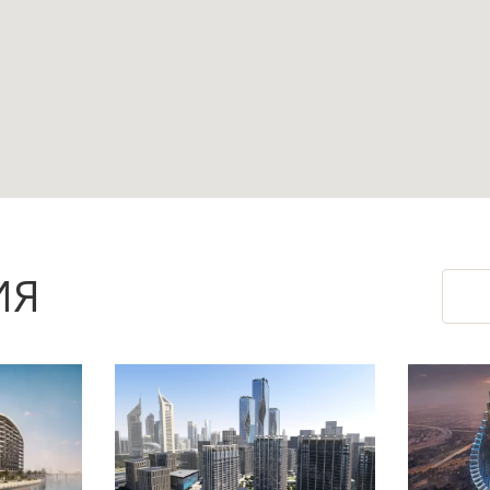
формат, который удобно рассматривать для од
ет выбрать квартиру до передачи объекта во II
терраса: дополнительное открытое пространст
зования студии.
ИЯ
парковка — базовые удобства для современной 
 объём задач при подготовке жилья к прожива
 деловой среде Дубая, ориентированной на нау