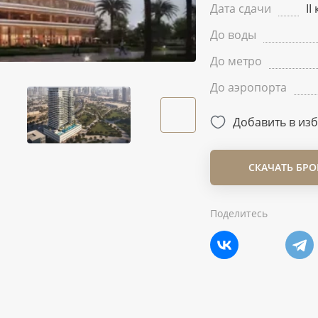
Дата сдачи
II
До воды
До метро
До аэропорта
Добавить в из
СКАЧАТЬ БР
Поделитесь