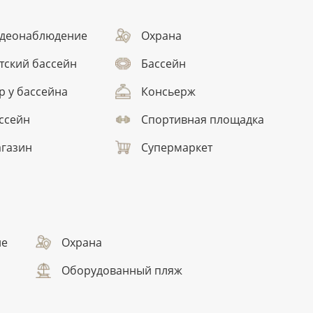
деонаблюдение
Охрана
тский бассейн
Бассейн
р у бассейна
Консьерж
ссейн
Спортивная площадка
газин
Супермаркет
ие
Охрана
Оборудованный пляж