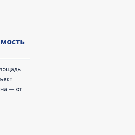
имость
 Площадь
бъект
ена — от