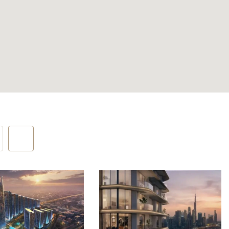
ного
 квартале
во
городской
нию или
чные,