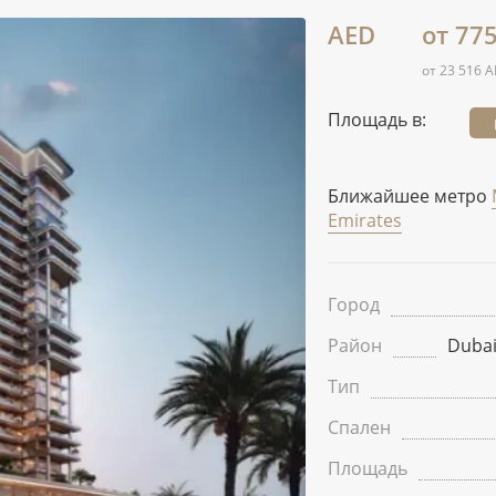
AED
от 77
от 23 516 A
Площадь в:
Ближайшее метро
Emirates
Город
Район
Dubai
Тип
Спален
Площадь