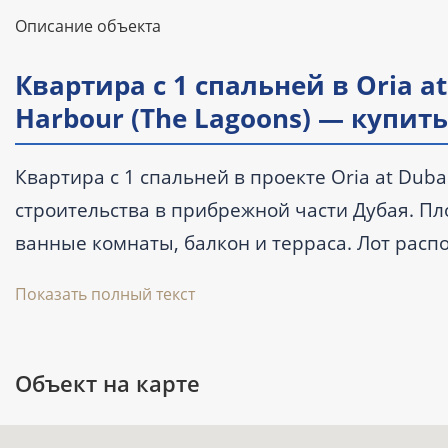
Описание объекта
Квартира с 1 спальней в Oria at
Harbour (The Lagoons) — купит
Квартира с 1 спальней в проекте Oria at Dub
строительства в прибрежной части Дубая. Пло
ванные комнаты, балкон и терраса. Лот распо
начинается от 1 700 000 AED. Передача объект
Показать полный текст
Ключевые характеристики
Объект на карте
Тип:
квартира с 1 спальней и 2 ванн
Площадь:
69,6 м² (749 ft²).