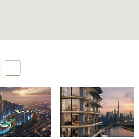
ой
ытую часть
ый
ростить
ачительную