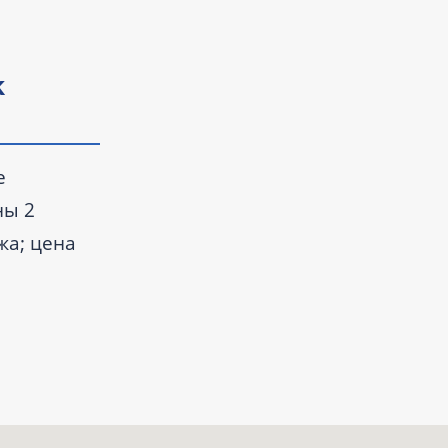
k
е
ны 2
жа; цена