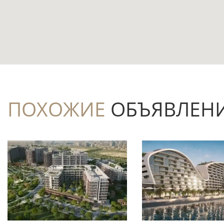
пары, а также для последующей аренды.
Площадь 69,6 м² даёт комфортный метр
площади в обслуживании.
Балкон и терраса расширяют приватное
квартиры для отдыха.
Расположение на первой линии и расст
ПОХОЖИЕ
ОБЪЯВЛЕН
сценарий жизни у набережной.
В проекте предусмотрены бассейн, парк
дальнейшее обустройство квартиры.
Oria at Dubai Creek Harbour строится 
часть застройки Dubai Creek Harbour.