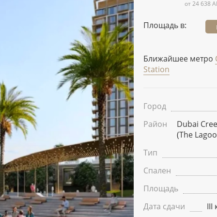
от 24 638 A
Площадь в:
Ближайшее метро
Station
Город
Район
Dubai Cre
(The Lagoo
Тип
Спален
Площадь
Дата сдачи
II