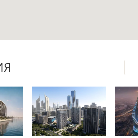
аж для однокомнатной квартиры без избыточн
 пространство и позволяют использовать откр
ояние 0,3 км до воды формируют востребованн
ИЯ
овка и лифт, а частичная меблировка может уп
девелопером Emaar, чьи проекты формируют зн