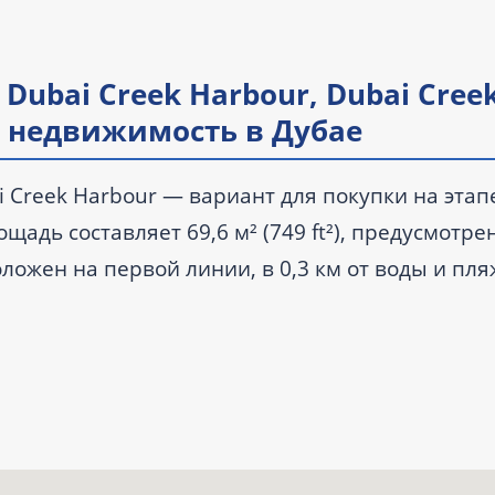
 Dubai Creek Harbour, Dubai Cree
ь недвижимость в Дубае
ai Creek Harbour — вариант для покупки на этап
щадь составляет 69,6 м² (749 ft²), предусмотре
ложен на первой линии, в 0,3 км от воды и пля
а запланирована на III квартал 2028 года.
ыми комнатами.