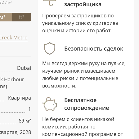
ED / м²
застройщика
Проверяем застройщиков по
м²
ft²
уникальному списку критериев
оценки и истории его работ.
Creek Metro
Безопасность сделок
Мы всегда держим руку на пульсе,
Dubai
изучаем рынок и взвешиваем
любые риски и потенциальные
ek Harbour
возможности.
ns)
Квартира
Бесплатное
сопровождение
1
Не берем с клиентов никакой
69 м²
комиссии, работая по
I квартал, 2028
компенсационной программе от