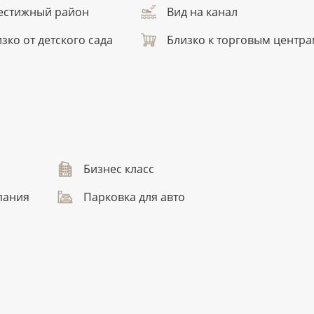
естижный район
Вид на канал
зко от детского сада
Близко к торговым центр
Бизнес класс
пания
Парковка для авто