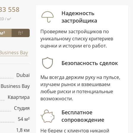
33 558
Надежность
ED / м²
застройщика
Проверяем застройщиков по
м²
ft²
уникальному списку критериев
оценки и истории его работ.
Business Bay
Безопасность сделок
Dubai
Мы всегда держим руку на пульсе,
изучаем рынок и взвешиваем
Business Bay
любые риски и потенциальные
Квартира
возможности.
Студия
Бесплатное
54 м²
сопровождение
1,8 км
Не берем с клиентов никакой