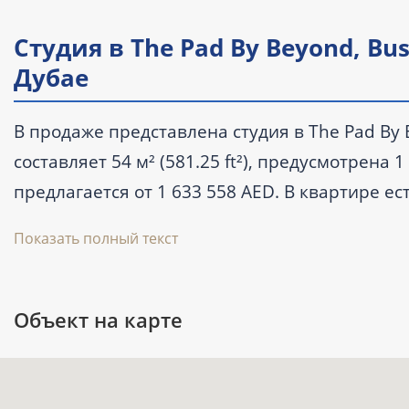
Студия в The Pad By Beyond, B
Дубае
В продаже представлена студия в The Pad By
составляет 54 м² (581.25 ft²), предусмотрена
предлагается от 1 633 558 AED. В квартире ес
комплексе предусмотрены бассейн, лифт и па
Показать полный текст
Ключевые характеристики
Объект на карте
Тип: квартира, планировка — студия; 
Площадь: 54 м² (581.25 ft²).