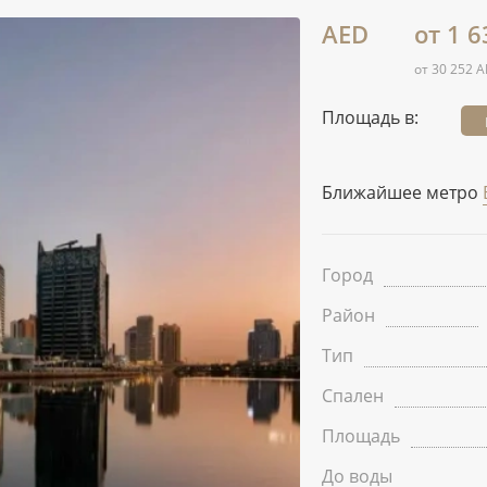
AED
от 1 6
от 30 252 A
Площадь в:
Ближайшее метро
Город
Район
Тип
Спален
Площадь
До воды