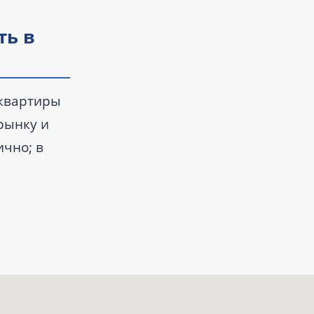
ть в
 квартиры
 рынку и
ично; в