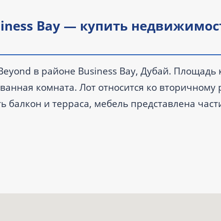
usiness Bay — купить недвижимос
 Beyond в районе Business Bay, Дубай. Площадь
 1 ванная комната. Лот относится ко вторичному
ть балкон и терраса, мебель представлена част
рковка.
ванных комнат: 1.