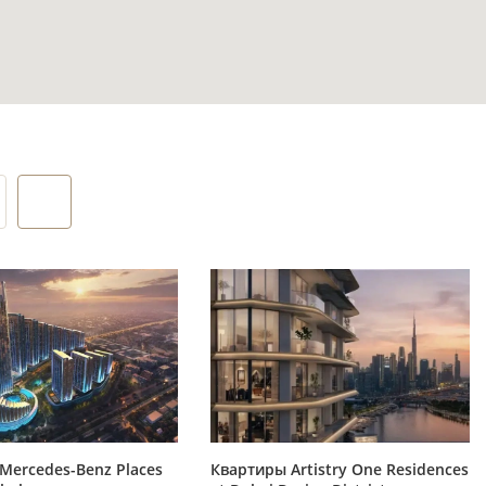
етр для
ыха до
ая мебель
ктам
Mercedes-Benz Places
Квартиры Artistry One Residences
енды и