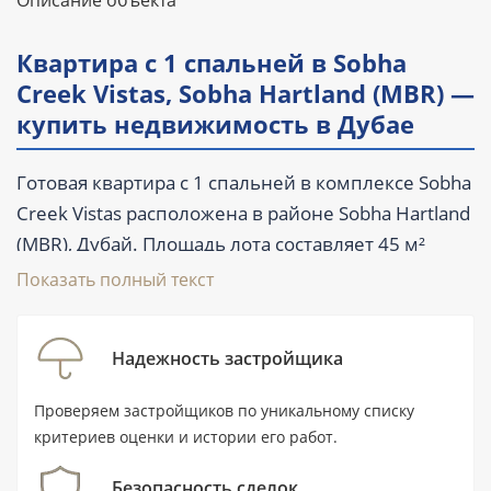
Описание объекта
Квартира с 1 спальней в Sobha
Creek Vistas, Sobha Hartland (MBR) —
купить недвижимость в Дубае
Готовая квартира с 1 спальней в комплексе Sobha
Creek Vistas расположена в районе Sobha Hartland
(MBR), Дубай. Площадь лота составляет 45 м²
(484.4 ft²), предусмотрен 1 санузел, балкон и
Показать полный текст
терраса. Объект продаётся на вторичном рынке с
частичной мебелью; цена начинается от 829 000
Надежность застройщика
AED. Комплекс был сдан в III квартале 2022 года,
поэтому покупатель может осмотреть реальную
Проверяем застройщиков по уникальному списку
квартиру и оценить состояние дома до сделки.
критериев оценки и истории его работ.
Безопасность сделок