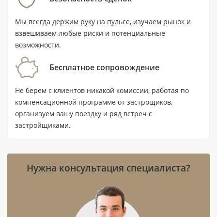
Ключевые характеристики
Мы всегда держим руку на пульсе, изучаем рынок и
Тип: квартира с 1 спальней и 1
взвешиваем любые риски и потенциальные
санузлом.
возможности.
Площадь: 45 м² (484.4 ft²).
Бесплатное сопровождение
Цена: от 829 000 AED.
Не берем с клиентов никакой комиссии, работая по
Статус: готовый объект на вторичном
компенсационной программе от застрощиков,
рынке; комплекс сдан в III квартале 2022
организуем вашу поездку и ряд встреч с
года.
застройщиками.
Локация: Sobha Hartland (MBR), Дубай;
ближайшая станция — Burj Khalifa Metro
Station, расстояние 7.3 км.
Нужна консультация специалиста?
До воды — 1.1 км, до аэропорта — 20.4
км.
Девелопер: Sobha.