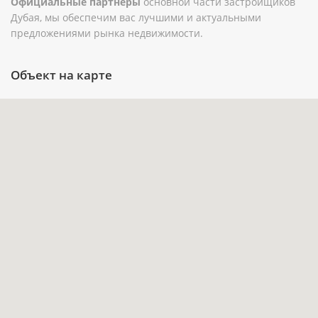
Официальные партнеры
основной части застройщиков
приватная зона.
Дубая, мы обеспечим вас лучшими и актуальными
предложениями рынка недвижимости.
Площадь 45 м² объединяет компактный
метраж с полноценной спальней, а балкон и
Объект на карте
терраса расширяют возможности для отдыха
на открытом воздухе.
Частичная меблировка позволяет быстрее
подготовить объект к проживанию или
аренде, сохранив возможность дополнить
интерьер под собственные задачи.
Наличие бассейна, парковки и лифта делает
повседневное использование квартиры более
удобным.
Адрес в Sobha Hartland (MBR) сочетает
жилую среду внутри масштабного сообщества
с доступом к ключевым направлениям Дубая.