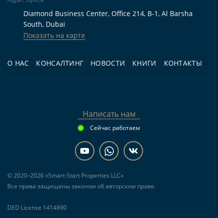
готовая квартира с 1 спальней, балконом,
Diamond Business Center, Office 214, B-1, Al Barsha
террасой, парковкой и доступом к бассейну.
South, Dubai
Показать на карте
Для инвестиций:
тем, кто рассматривает
готовое жильё для аренды и хочет оценивать
О НАС
КОНСАЛТИНГ
НОВОСТИ
КНИГИ
КОНТАКТЫ
объект по реальному состоянию,
расположению и фактическим расходам.
Для перепродажи:
собственникам,
которым важна ликвидность готового лота в
Написать нам
сформированном жилом комплексе и
Сейчас работаем
возможность выбрать момент выхода на
рынок.
© 2020–2026 «Smart-Start Properties LLC»
Частые вопросы
Все права защищены законом об авторском праве.
DED License 1414890
Можно ли купить эту квартиру для аренды