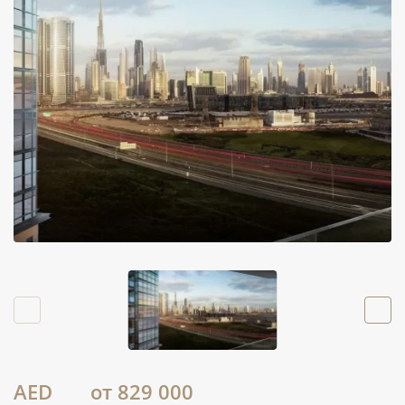
AED
от 829 000