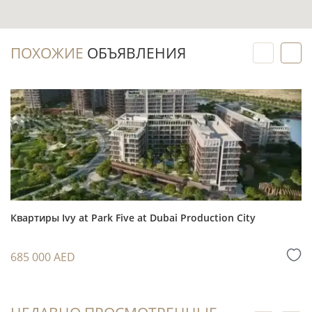
Инвестиционный потенциал
ПОХОЖИЕ
ОБЪЯВЛЕНИЯ
Готовая квартира может быть выведена на
рынок аренды сразу после оформления сделки
и подготовки к заселению: не требуется
ожидать завершения работ по комплексу.
Перед покупкой можно сопоставить цену
лота с текущими предложениями в доме и
районе, а также оценить историю
эксплуатации здания и реальный спрос
Квартиры Ivy at Park Five at Dubai Production City
арендаторов.
685 000 AED
Формат с 1 спальней и частичной мебелью
может рассматриваться для долгосрочной
аренды или последующей перепродажи при