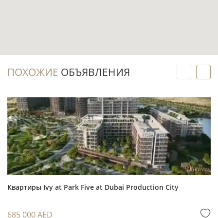
рассчитан на покупателей, которым важны
узнаваемость дома и городской ритм
центрального Дубая.
Инвестиционный потенциал
ПОХОЖИЕ
ОБЪЯВЛЕНИЯ
Готовое жильё позволяет рассматривать
аренду с первого месяца после покупки и
оформления необходимых договорённостей,
без периода ожидания завершения проекта.
Business Bay объединяет деловую среду,
жилую застройку, сервисы и удобные
транспортные связи, поэтому спрос
необходимо оценивать отдельно для
Квартиры Ivy at Park Five at Dubai Production City
долгосрочной и краткосрочной аренды.
685 000 AED
Для анализа спроса, сценариев владения и