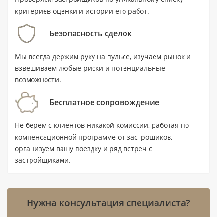
аренды без ожидания завершения работ.
критериев оценки и истории его работ.
Безопасность сделок
Ключевые характеристики
Мы всегда держим руку на пульсе, изучаем рынок и
Тип: квартира с 1 спальней и 2
взвешиваем любые риски и потенциальные
ванными комнатами.
возможности.
Площадь: 96,5 м² (1 039 ft²).
Бесплатное сопровождение
Цена: от 4 000 000 AED.
Не берем с клиентов никакой комиссии, работая по
Статус: готовый объект на вторичном
компенсационной программе от застрощиков,
рынке; комплекс сдан в IV квартале 2023
организуем вашу поездку и ряд встреч с
года.
застройщиками.
Локация: Дубай, район Business Bay;
станция метро Business Bay — в 0,75 км.
Нужна консультация специалиста?
Расстояния: до воды — 0,5 км, до