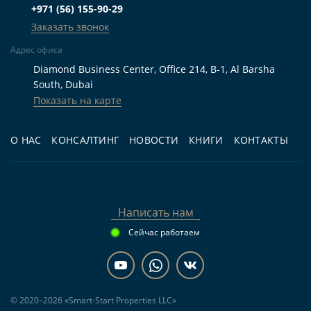
неё 0,75 км; подбор объектов рядом представлен
+971 (56) 155-90-29
в разделе
Недвижимость у метро Business Bay
.
Заказать звонок
Адрес офиса
Кому подходит
Diamond Business Center, Office 214, B-1, Al Barsha
South, Dubai
Для жизни:
покупателям, которым нужна
Показать на карте
меблированная готовая квартира с 1 спальней,
балконом, террасой, парковкой и доступом к
О НАС
КОНСАЛТИНГ
НОВОСТИ
КНИГИ
КОНТАКТЫ
инфраструктуре Business Bay.
Для инвестиций:
владельцам,
рассматривающим готовый объект для аренды
Написать нам
и желающим оценить фактическое состояние
Сейчас работаем
квартиры и дома перед покупкой.
Для перепродажи:
покупателям, для
которых важны узнаваемый проект Omniyat,
© 2020–2026 «Smart-Start Properties LLC»
центральная локация Дубая и возможность