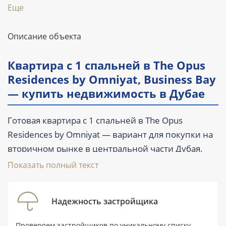
Еще
Описание объекта
Квартира с 1 спальней в The Opus
Residences by Omniyat, Business Bay
— купить недвижимость в Дубае
Готовая квартира с 1 спальней в The Opus
Residences by Omniyat — вариант для покупки на
вторичном рынке в центральной части Дубая.
Площадь лота составляет 96,5 м² (1 039 ft²),
Показать полный текст
предусмотрены 2 ванные комнаты, балкон и
терраса. Квартира продаётся с мебелью, а
Надежность застройщика
комплекс уже сдан и подходит как для
собственного проживания, так и для запуска
Проверяем застройщиков по уникальному списку