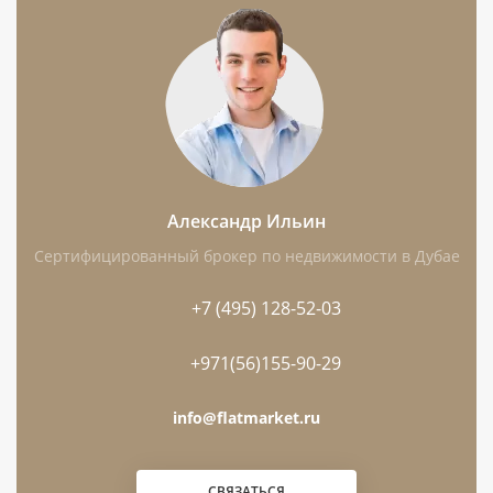
аэропорта — 11,5 км.
Девелопер: Omniyat.
Особенности: квартира с мебелью,
балконом и террасой; в комплексе
предусмотрены бассейн, лифт и
парковка.
Александр Ильин
Сертифицированный брокер по недвижимости в Дубае
Чем интересен этот лот
+7 (495) 128-52-03
Это готовая квартира: можно осмотреть
конкретный лот, оценить состояние мебели,
+971(56)155-90-29
видовые характеристики и общие зоны до
info@flatmarket.ru
оформления сделки.
Планировка с 1 спальней и 2 ванными
СВЯЗАТЬСЯ