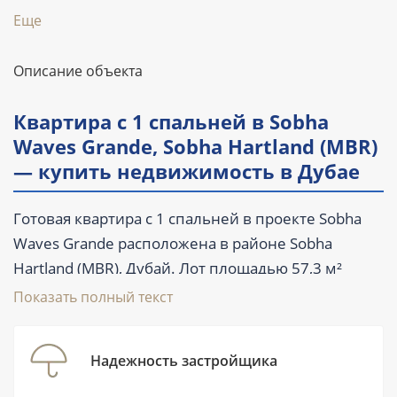
Еще
Описание объекта
Квартира с 1 спальней в Sobha
Waves Grande, Sobha Hartland (MBR)
— купить недвижимость в Дубае
Готовая квартира с 1 спальней в проекте Sobha
Waves Grande расположена в районе Sobha
Hartland (MBR), Дубай. Лот площадью 57,3 м²
(616.7 ft²) предлагается на вторичном рынке от 1
Показать полный текст
125 000 AED. В планировке предусмотрены 2
санузла, балкон и терраса; квартира частично
Надежность застройщика
меблирована. Комплекс сдан в I квартале 2024
года, поэтому покупатель может осмотреть