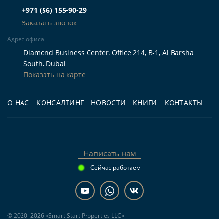
Кому подходит
+971 (56) 155-90-29
Заказать звонок
Для жизни:
покупателям, которым нужна
Адрес офиса
готовая квартира с 1 спальней, частичной
Diamond Business Center, Office 214, B-1, Al Barsha
меблировкой, балконом, террасой, парковкой
South, Dubai
и бассейном.
Показать на карте
Для инвестиций:
тем, кто планирует
О НАС
КОНСАЛТИНГ
НОВОСТИ
КНИГИ
КОНТАКТЫ
рассматривать сдачу готового жилья в аренду
и хочет начать анализ спроса сразу после
покупки.
Для перепродажи:
инвесторам, которым
Написать нам
важен объект на вторичном рынке с
Сейчас работаем
понятными параметрами, возможностью
очного осмотра и историей эксплуатации
дома.
© 2020–2026 «Smart-Start Properties LLC»