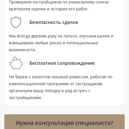
Проверяем застройщиков по уникальному списку
реальный объект и оценить состояние дома
критериев оценки и истории его работ.
перед сделкой.
Безопасность сделок
Ключевые характеристики
Мы всегда держим руку на пульсе, изучаем рынок и
взвешиваем любые риски и потенциальные
Тип: квартира с 1 спальней и 2
возможности.
санузлами.
Бесплатное сопровождение
Площадь: 57,3 м² (616.7 ft²).
Цена: от 1 125 000 AED.
Не берем с клиентов никакой комиссии, работая по
компенсационной программе от застрощиков,
Статус: готовый объект на вторичном
организуем вашу поездку и ряд встреч с
рынке; комплекс сдан в I квартале 2024
застройщиками.
года.
Локация: Sobha Hartland (MBR), Дубай;
Burj Khalifa Metro Station — в 7,2 км.
Нужна консультация специалиста?