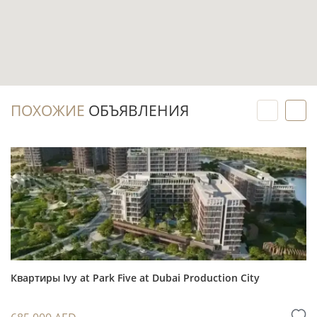
городской формат проживания более
спокойным окружением.
Инвестиционный потенциал
ПОХОЖИЕ
ОБЪЯВЛЕНИЯ
Готовый лот позволяет рассматривать
аренду с первого месяца после оформления
сделки и подготовки квартиры к заселению.
Перед покупкой можно оценить
конкретную планировку, уровень частичной
меблировки, видовые и эксплуатационные
параметры, а не ориентироваться только на
визуализации.
Квартиры Ivy at Park Five at Dubai Production City
Для вторичного рынка важны история дома,
состояние общих зон и фактический спрос на