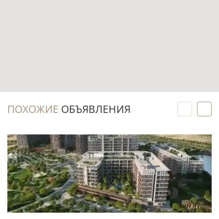
Инвестиционный потенциал
Формат студии на первой линии может
быть интересен для долгосрочной и
краткосрочной аренды, если стратегия
соответствует правилам собственника и
ПОХОЖИЕ
ОБЪЯВЛЕНИЯ
текущему спросу.
Расположение на Hayat Island в составе Mina
Al Arab объединяет островной формат,
близость к воде и инфраструктурное развитие
прибрежного района Рас-эль-Хаймы.
Площадь 71,3 м² и частичная меблировка
могут расширить круг потенциальных
арендаторов и покупателей на вторичном