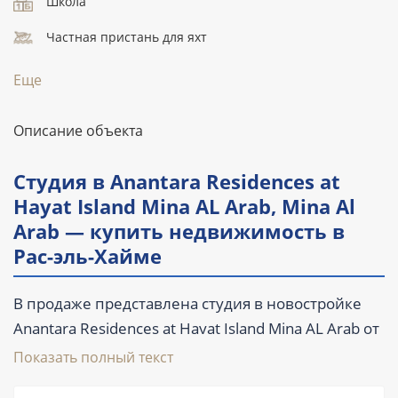
Школа
Частная пристань для яхт
Еще
Описание объекта
Студия в Anantara Residences at
Hayat Island Mina AL Arab, Mina Al
Arab — купить недвижимость в
Рас-эль-Хайме
В продаже представлена студия в новостройке
Anantara Residences at Hayat Island Mina AL Arab от
RAK Properties. Площадь квартиры составляет
Показать полный текст
71,3 м² (768 ft²), предусмотрена 1 ванная комната,