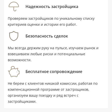
балкон и терраса. Лот расположен на первой
Надежность застройщика
линии, на островах Mina Al Arab, в 0,150 км от
воды; передача объекта запланирована на II
Проверяем застройщиков по уникальному списку
квартал 2028 года. Цена — от 2 200 000 AED.
критериев оценки и истории его работ.
Безопасность сделок
Ключевые характеристики
Мы всегда держим руку на пульсе, изучаем рынок и
Тип:
квартира, студия с 1 ванной
взвешиваем любые риски и потенциальные
комнатой.
возможности.
Площадь:
71,3 м² / 768 ft².
Бесплатное сопровождение
Цена:
от 2 200 000 AED.
Не берем с клиентов никакой комиссии, работая по
Статус:
новостройка; передача
компенсационной программе от застрощиков,
объекта — II квартал 2028 года.
организуем вашу поездку и ряд встреч с
Локация:
Mina Al Arab, Рас-эль-Хайма;
застройщиками.
ближайшая станция — UAE Exchange