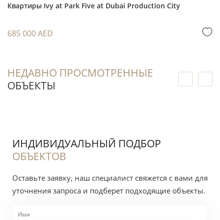
Квартиры Ivy at Park Five at Dubai Production City
рынке после передачи объекта.
Для перепродажи важны этап готовности
685 000 AED
проекта, рыночная ситуация на момент выхода
из сделки, условия девелопера и
сопоставимые предложения в Mina Al Arab.
НЕДАВНО ПРОСМОТРЕННЫЕ
ОБЪЕКТЫ
Для индивидуального расчёта запросите у
специалиста оценку арендной доходности,
сервисного сбора и предполагаемого
денежного потока. Ставки и фактическая
ИНДИВИДУАЛЬНЫЙ ПОДБОР
доходность зависят от планировки, отделки
ОБЪЕКТОВ
и сезона — точный расчёт запросите у
Оставьте заявку, наш специалист свяжется с вами для
специалиста. Все цифры являются оценкой
уточнения запроса и подберет подходящие объекты.
рынка, а не гарантией результата.