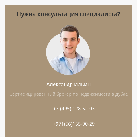
Metro Station.
Нужна консультация специалиста?
Расстояния:
до воды — 0,150 км, до
аэропорта — 35,1 км.
Девелопер:
RAK Properties.
Особенности:
частичная меблировка,
балкон, терраса, бассейн, лифт, парковка,
первая линия и пляжный формат.
Александр Ильин
Чем интересен этот лот
Сертифицированный брокер по недвижимости в Дубае
Студия площадью 71,3 м² подойдёт тем, кто
+7 (495) 128-52-03
рассматривает компактный формат с
полноценным пространством для отдыха и
+971(56)155-90-29
повседневных задач.