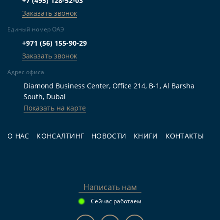
+7 (495) 128-52-03
Кому подходит
Заказать звонок
Единый номер ОАЭ
Для жизни:
покупателям, которым важны
+971 (56) 155-90-29
первая линия, пляжный формат, балкон,
Заказать звонок
терраса и инфраструктура с бассейном и
Адрес офиса
парковкой.
Diamond Business Center, Office 214, B-1, Al Barsha
Для инвестиций:
тем, кто рассматривает
South, Dubai
Показать на карте
квартиру в Рас-эль-Хайме для аренды и готов
оценивать спрос, сервисный сбор и будущие
О НАС
КОНСАЛТИНГ
НОВОСТИ
КНИГИ
КОНТАКТЫ
расходы по конкретному сценарию.
Для перепродажи:
покупателям на этапе
строительства, планирующим принять
решение о продаже ближе к передаче объекта
Написать нам
с учётом рыночной конъюнктуры.
Сейчас работаем