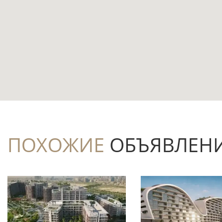
Площадь 82,6 м² для квартиры с 1 спал
работы и хранения.
Два санузла добавляют удобства для па
Балкон и терраса расширяют приватное
время на свежем воздухе.
Расположение на 8 этаже сочетает дост
относительно нижних уровней.
ПОХОЖИЕ
ОБЪЯВЛЕН
До Creek Metro Station — 0,8 км: это в
зависимости от автомобиля.
Близость к воде — 0,1 км — формирует 