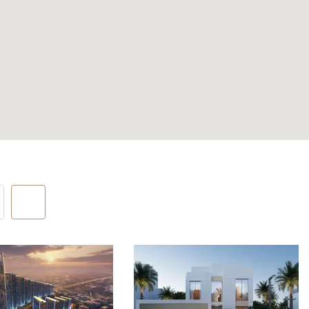
 отдыха,
одить
оянной
f.