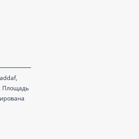
addaf,
у. Площадь
анирована