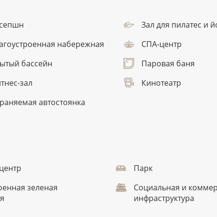
сепшн
Зал для пилатес и й
агоустроенная набережная
СПА-центр
ытый бассейн
Паровая баня
тнес-зал
Кинотеатр
раняемая автостоянка
центр
Парк
оенная зеленая
Социальная и комме
я
инфраструктура