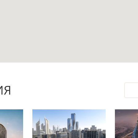
ьней позволяет выделить полноценные зоны для
ры, семьи или будущих арендаторов.
 жилое пространство и дают возможность пров
упность лифта с более высокой приватностью
ИЯ
ажно для ежедневных поездок по Дубаю без пост
востребованный формат жизни в районе Al Jadda