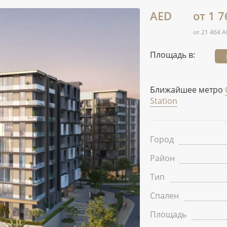
AED
от 1 7
от 21 464 A
Площадь в:
Ближайшее метро
Station
Город
Район
Тип
Спален
Площадь