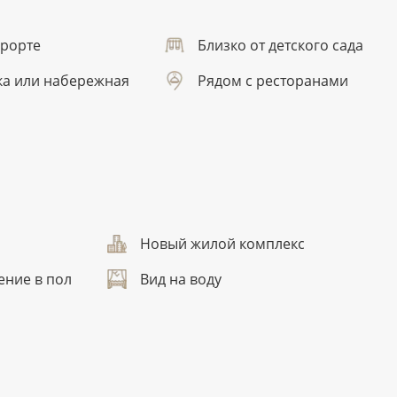
урорте
Близко от детского сада
ка или набережная
Рядом с ресторанами
Новый жилой комплекс
ение в пол
Вид на воду