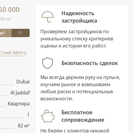
60 000
Надежность
ED / м²
застройщика
Проверяем застройщиков по
м²
ft²
уникальному списку критериев
оценки и истории его работ.
Creek Metro
Безопасность сделок
Мы всегда держим руку на пульсе,
Dubai
изучаем рынок и взвешиваем
любые риски и потенциальные
Al Jaddaf
возможности.
Квартира
Бесплатное
1
сопровождение
82 м²
Не берем с клиентов никакой