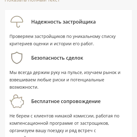
Объект предлагается с частичной мебелью, а
передача запланирована на III квартал 2026 года.
Надежность застройщика
Стоимость — от 888 000 AED.
Проверяем застройщиков по уникальному списку
критериев оценки и истории его работ.
Ключевые характеристики
Безопасность сделок
Тип: квартира, студия с 1 санузлом.
Площадь: 33,3 м² (358 ft²).
Мы всегда держим руку на пульсе, изучаем рынок и
взвешиваем любые риски и потенциальные
Цена: от 888 000 AED.
возможности.
Статус: новостройка; передача
объекта — III квартал 2026 года.
Бесплатное сопровождение
Локация: Al Jaddaf, Дубай; Creek Metro
Не берем с клиентов никакой комиссии, работая по
Station находится в 2 км.
компенсационной программе от застрощиков,
организуем вашу поездку и ряд встреч с
До воды — 2,8 км, до аэропорта — 19