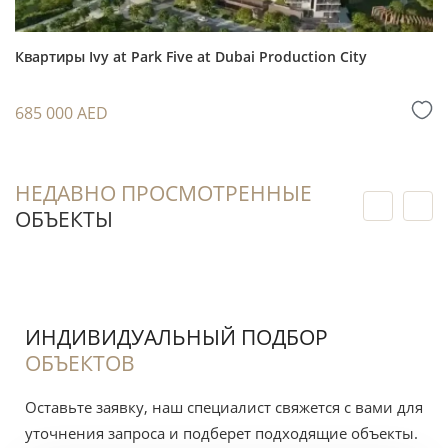
цену входа, предполагаемый период
владения, расходы на меблировку и условия
Квартиры Ivy at Park Five at Dubai Production City
будущего управления квартирой.
685 000 AED
Для индивидуального расчёта запросите у
специалиста модель арендной доходности,
сервисный сбор и прогноз денежного
НЕДАВНО ПРОСМОТРЕННЫЕ
потока. Ставки и фактическая доходность
ОБЪЕКТЫ
зависят от планировки, отделки и сезона —
точный расчёт запросите у специалиста.
Любые цифры являются оценкой рынка, а
не гарантией результата.
ИНДИВИДУАЛЬНЫЙ ПОДБОР
ОБЪЕКТОВ
О районе
Оставьте заявку, наш специалист свяжется с вами для
уточнения запроса и подберет подходящие объекты.