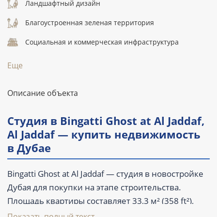
Ландшафтный дизайн
Благоустроенная зеленая территория
Социальная и коммерческая инфраструктура
Еще
Описание объекта
Студия в Bingatti Ghost at Al Jaddaf,
Al Jaddaf — купить недвижимость
в Дубае
Bingatti Ghost at Al Jaddaf — студия в новостройке
Дубая для покупки на этапе строительства.
Площадь квартиры составляет 33,3 м² (358 ft²),
предусмотрен 1 санузел, балкон и терраса.
Показать полный текст