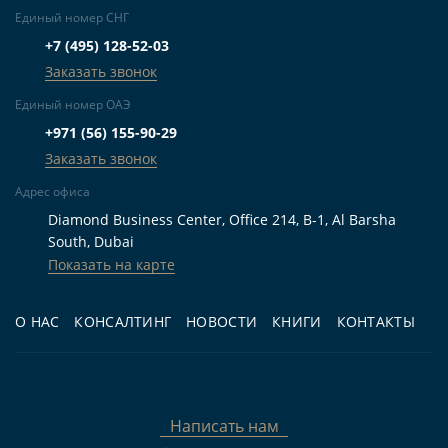
комплекса.
Единый номер СНГ
Для инвестиций:
тем, кто рассматривает
+7 (495) 128-52-03
Заказать звонок
небольшую квартиру в новостройке для
последующей аренды и готов учитывать все
Единый номер ОАЭ
расходы владения.
+971 (56) 155-90-29
Заказать звонок
Для перепродажи:
инвесторам,
Адрес офиса
планирующим выйти из сделки до или после
Diamond Business Center, Office 214, B-1, Al Barsha
передачи объекта в III квартале 2026 года с
South, Dubai
учётом рыночной ситуации на тот момент.
Показать на карте
Частые вопросы
О НАС
КОНСАЛТИНГ
НОВОСТИ
КНИГИ
КОНТАКТЫ
Сколько стоит студия в Bingatti Ghost at Al
Jaddaf?
Написать нам