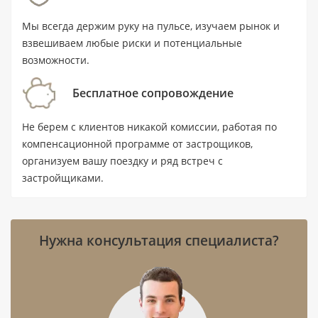
Мы всегда держим руку на пульсе, изучаем рынок и
взвешиваем любые риски и потенциальные
Ключевые характеристики
возможности.
Тип:
квартира с 1 спальней и 2
Бесплатное сопровождение
санузлами.
Не берем с клиентов никакой комиссии, работая по
Площадь:
70,3 м² (756,8 ft²).
компенсационной программе от застрощиков,
Цена:
от 1 650 000 AED.
организуем вашу поездку и ряд встреч с
застройщиками.
Статус:
новостройка, покупка на этапе
строительства; передача объекта
запланирована на I квартал 2028 года.
Нужна консультация специалиста?
Локация:
Maritime City, Дубай;
станция метро Max находится в 6 км.
Расстояния:
до воды — 0,1 км, до
аэропорта — 4,5 км.