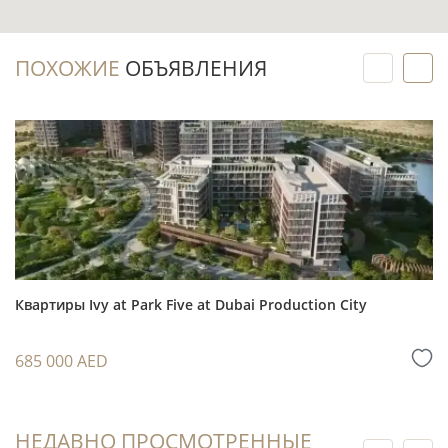
Инвестиционный потенциал
ПОХОЖИЕ
ОБЪЯВЛЕНИЯ
Maritime City объединяет жилую застройку с
морской инфраструктурой, набережными и
близостью к Mina Rashid, поэтому район
рассматривают как прибрежную городскую
локацию Дубая.
Формат с 1 спальней обычно удобен для
анализа спроса со стороны арендаторов,
которым важны отдельная спальня, два
Квартиры Ivy at Park Five at Dubai Production City
санузла и доступ к инфраструктуре дома.
Покупка на этапе строительства позволяет
685 000 AED
распределить решение о дальнейшей
стратегии: сохранить квартиру для
собственного проживания, подготовить к
НЕДАВНО ПРОСМОТРЕННЫЕ