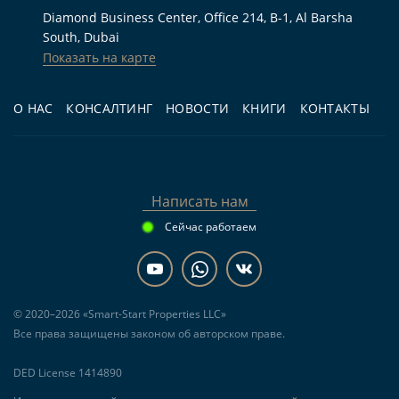
Кому подходит
Diamond Business Center, Office 214, B-1, Al Barsha
South, Dubai
Показать на карте
Для жизни:
покупателям, которым нужна
квартира с 1 спальней, двумя санузлами,
О НАС
КОНСАЛТИНГ
НОВОСТИ
КНИГИ
КОНТАКТЫ
балконом и террасой рядом с водой в Дубае.
Для инвестиций:
тем, кто рассматривает
новостройку в Maritime City и хочет заранее
сопоставить цену от 1 650 000 AED, будущие
Написать нам
расходы и сценарий аренды после передачи
Сейчас работаем
объекта.
Для перепродажи:
покупателям,
планирующим оценивать рыночную ситуацию
© 2020–2026 «Smart-Start Properties LLC»
по мере строительства и ближе к заявленному
Все права защищены законом об авторском праве.
сроку передачи в I квартале 2028 года.
DED License 1414890