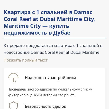
Квартира с 1 спальней в Damac
Coral Reef at Dubai Maritime City,
Maritime City — купить
недвижимость в Дубае
К продаже предлагается квартира с 1 спальней в
новостройке Damac Coral Reef at Dubai Maritime
City от девелопера DAMAC. Лот площадью 70,3 м²
Показать полный текст
(756,8 ft²) расположен в районе Maritime City,
Дубай, на первой линии и в 0,1 км от воды. В
Надежность застройщика
квартире предусмотрены 2 санузла, балкон и
терраса; объект передаётся без мебели.
Проверяем застройщиков по уникальному списку
Стоимость начинается от 1 650 000 AED,
критериев оценки и истории его работ.
заявленная передача объекта — I квартал 2028
Безопасность сделок
года.