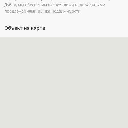
Дубая, мы обеспечим вас лучшими и актуальными
Расположение на первой линии и
предложениями рынка недвижимости.
расстояние 0,1 км до воды формируют морской
сценарий жизни в Maritime City.
Объект на карте
Балкон и терраса расширяют приватное
пространство квартиры и дают возможность
организовать зону отдыха на открытом
воздухе.
Бассейн, парковка и лифт учтены в
характеристиках дома, что важно при
сравнении новостроек в прибрежной части
Дубая.
Передача объекта в I квартале 2028 года
даёт возможность планировать покупку и
дальнейшую стратегию владения заранее.