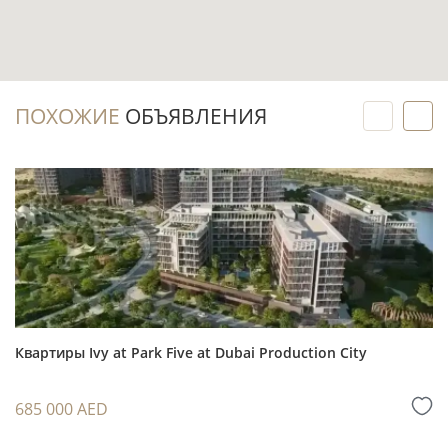
малоэтажную застройку.
Инвестиционный потенциал
ПОХОЖИЕ
ОБЪЯВЛЕНИЯ
Покупка на этапе строительства позволяет
зафиксировать параметры выбранной
квартиры до передачи объекта в I квартале
2027 года.
Квартира с 1 спальней — понятный формат
для последующей аренды и для перепродажи
после готовности проекта.
Наличие балкона, террасы, парковки и
Квартиры Ivy at Park Five at Dubai Production City
частичной меблировки усиливает прикладную
ценность лота при сравнении с
685 000 AED
альтернативами.