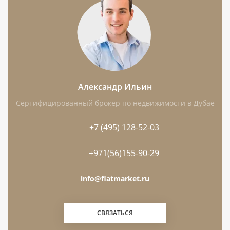
Ближайшее метро:
Mall of Emirates,
расстояние — 14,5 км.
До воды:
0,2 км;
до аэропорта:
26,7
км.
Девелопер:
DAMAC.
Особенности:
частичная меблировка,
Александр Ильин
балкон, терраса, лифт, парковка, пляж и
Сертифицированный брокер по недвижимости в Дубае
гольф-поле; этажность здания — 3 этажа.
+7 (495) 128-52-03
+971(56)155-90-29
Чем интересен этот лот
info@flatmarket.ru
Формат квартиры с 1 спальней подходит
для одного собственника, пары или
СВЯЗАТЬСЯ
компактного арендного сценария.