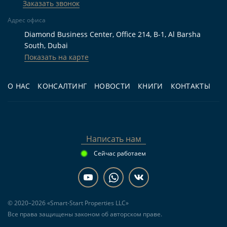
Заказать звонок
Кому подходит
Адрес офиса
Diamond Business Center, Office 214, B-1, Al Barsha
South, Dubai
Для жизни:
покупателям, которым нужна
Показать на карте
квартира с 1 спальней, ванной комнатой,
балконом и террасой в малоэтажном проекте
О НАС
КОНСАЛТИНГ
НОВОСТИ
КНИГИ
КОНТАКТЫ
Дубая.
Для инвестиций:
тем, кто рассматривает
покупку на этапе строительства с
перспективой сдачи квартиры в аренду после
Написать нам
передачи объекта.
Сейчас работаем
Для перепродажи:
инвесторам,
ориентированным на дальнейшую
реализацию квартиры с востребованной
© 2020–2026 «Smart-Start Properties LLC»
планировкой и дополнительными открытыми
Все права защищены законом об авторском праве.