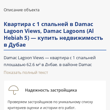
Описание объекта
Квартира с 1 спальней в Damac
Lagoon Views, Damac Lagoons (Al
Hebiah 5) — купить недвижимость
в Дубае
Damac Lagoon Views — квартира с 1 спальней
площадью 62,6 м² в Дубае, в районе Damac
Lagoons (Al Hebiah 5). Лот предлагается к покупке
Показать полный текст
на этапе строительства: передача объекта
запланирована на I квартал 2027 года. В
Надежность застройщика
планировке предусмотрены 1 ванная комната,
балкон и терраса, а частичная меблировка
Проверяем застройщиков по уникальному списку
позволит быстрее приступить к обустройству
критериев оценки и истории его работ.