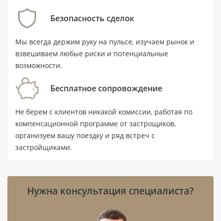
пространства. Цена квартиры начинается от 979
Безопасность сделок
000 AED.
Мы всегда держим руку на пульсе, изучаем рынок и
Ключевые характеристики
взвешиваем любые риски и потенциальные
возможности.
Тип:
квартира с 1 спальней и 1 ванной
Бесплатное сопровождение
комнатой.
Площадь:
62,6 м² / 674 ft².
Не берем с клиентов никакой комиссии, работая по
компенсационной программе от застрощиков,
Цена:
от 979 000 AED.
организуем вашу поездку и ряд встреч с
Статус:
новостройка, покупка на этапе
застройщиками.
строительства.
Сдача:
I квартал 2027 года.
Нужна консультация специалиста?
Район:
Damac Lagoons (Al Hebiah 5),
Дубай.