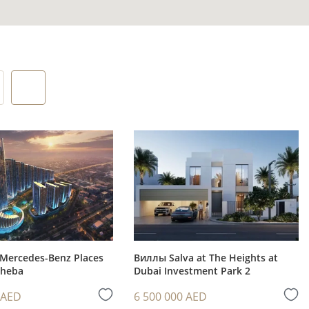
ы в новом
авить
 квартиры
Mercedes-Benz Places
Виллы Salva at The Heights at
Sheba
Dubai Investment Park 2
атривают
 AED
6 500 000 AED