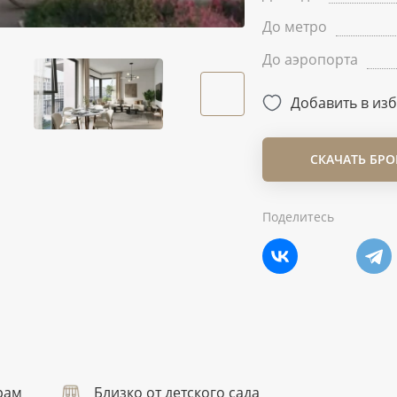
До метро
До аэропорта
Добавить в из
СКАЧАТЬ БР
Поделитесь
рам
Близко от детского сада