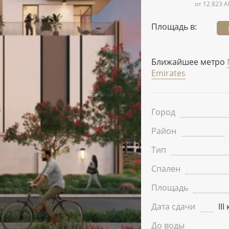
от 12 823 A
Площадь в:
Ближайшее метро
Emirates
Город
Район
Тип
Спален
Площадь
Дата сдачи
II
До воды