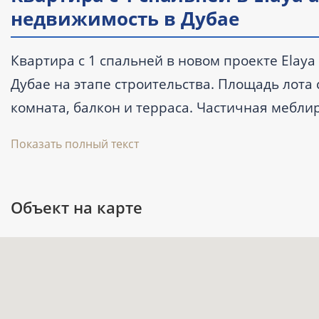
недвижимость в Дубае
Квартира с 1 спальней в новом проекте Elay
Дубае на этапе строительства. Площадь лота с
комната, балкон и терраса. Частичная мебли
проживанию или последующей аренде, а цена
Показать полный текст
запланирована на III квартал 2026 года.
Объект на карте
Ключевые характеристики
Тип: квартира с 1 спальней и 1 ванно
Площадь: 56,9 м² (613 ft²).
Цена: от 730 888 AED.