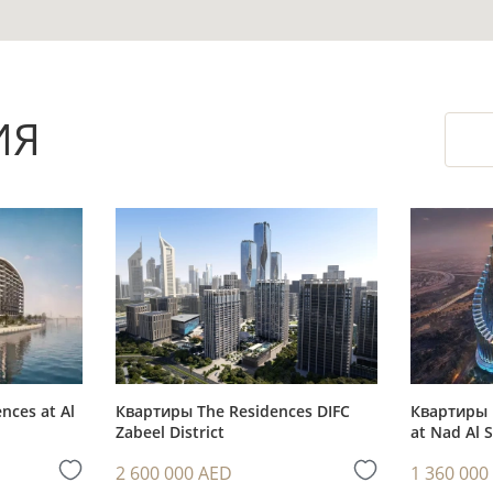
зону отдыха, что особенно ценно для квартир
ИЯ
реди заявленных особенностей объекта.
ть объём задач после передачи объекта и ост
терьера.
ляет заранее зафиксировать выбранный формат
nces at Al
Квартиры The Residences DIFC
Квартиры 
Zabeel District
at Nad Al 
ятному для рынка формату: такой метраж рассм
2 600 000 AED
1 360 000