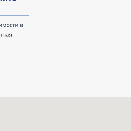
имости в
анная
а