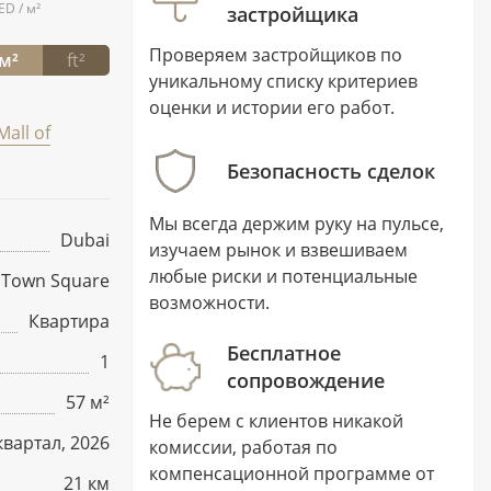
ED / м²
застройщика
Проверяем застройщиков по
м²
ft²
уникальному списку критериев
оценки и истории его работ.
Mall of
Безопасность сделок
Мы всегда держим руку на пульсе,
Dubai
изучаем рынок и взвешиваем
любые риски и потенциальные
Town Square
возможности.
Квартира
Бесплатное
1
сопровождение
57 м²
Не берем с клиентов никакой
I квартал, 2026
комиссии, работая по
компенсационной программе от
21 км