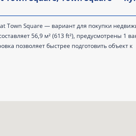
a at Town Square — вариант для покупки недвиж
оставляет 56,9 м² (613 ft²), предусмотрены 1 в
ровка позволяет быстрее подготовить объект к
 начинается от 730 888 AED. Передача объект
й комнатой.