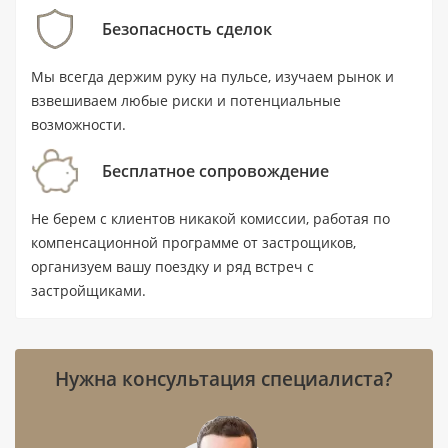
Безопасность сделок
Ключевые характеристики
Мы всегда держим руку на пульсе, изучаем рынок и
Тип недвижимости: квартира с 1
взвешиваем любые риски и потенциальные
спальней и 2 ванными комнатами.
возможности.
Площадь: 63,2 м² (680 ft²).
Бесплатное сопровождение
Цена: от 1 510 000 AED.
Не берем с клиентов никакой комиссии, работая по
Статус: новостройка; передача
компенсационной программе от застрощиков,
объекта — II квартал 2028 года.
организуем вашу поездку и ряд встреч с
Локация: Dubai Hills Estate, Дубай;
застройщиками.
ближайшая станция — Mall of Emirates,
расстояние 9,3 км.
Нужна консультация специалиста?
Расстояние до воды — 15 км, до
аэропорта — 15,8 км.
Девелопер: Emaar.