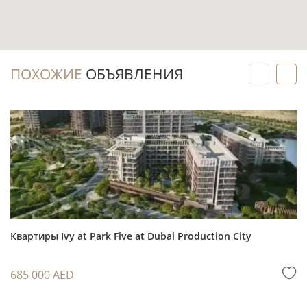
Инвестиционный потенциал
Односпальная квартира с двумя ванными
ПОХОЖИЕ
ОБЪЯВЛЕНИЯ
комнатами ориентирована на востребованный
формат для долгосрочной и сезонной аренды в
Дубае.
Dubai Hills Estate — сформированный
мастер-проект Emaar с жилой, рекреационной
и торговой инфраструктурой, что важно при
оценке ликвидности объекта к моменту
передачи.
Квартиры Ivy at Park Five at Dubai Production City
Для сравнения сценариев аренды и спроса
полезно изучить
разбор доходности Dubai Hills
685 000 AED
Estate на реальных сделках
.
Потенциал перепродажи зависит от стадии