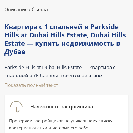
Описание объекта
Квартира с 1 спальней в Parkside
Hills at Dubai Hills Estate, Dubai Hills
Estate — купить недвижимость в
Дубае
Parkside Hills at Dubai Hills Estate — квартира с 1
спальней в Дубае для покупки на этапе
строительства. Площадь лота составляет 63,2 м²
Показать полный текст
(680 ft²), предусмотрены 2 ванные комнаты,
балкон и терраса. Стоимость начинается от 1 510
Надежность застройщика
000 AED, передача объекта запланирована на II
квартал 2028 года. Проект реализует Emaar в
Проверяем застройщиков по уникальному списку
районе Dubai Hills Estate.
критериев оценки и истории его работ.