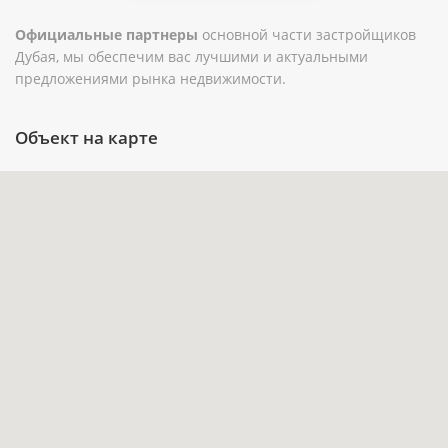
метража.
Официальные партнеры
основной части застройщиков
Балкон и терраса расширяют приватное
Дубая, мы обеспечим вас лучшими и актуальными
предложениями рынка недвижимости.
пространство квартиры и дают больше
вариантов для отдыха на свежем воздухе.
Объект на карте
Бассейн, парковка и лифт закрывают
базовые требования к комфорту в
современной новостройке Дубая.
Расположение в Dubai Hills Estate
объединяет жилую среду с парками, торговой
инфраструктурой и гольф-направлением
района.
Покупка на этапе строительства даёт
возможность спланировать сделку до
передачи объекта во II квартале 2028 года.