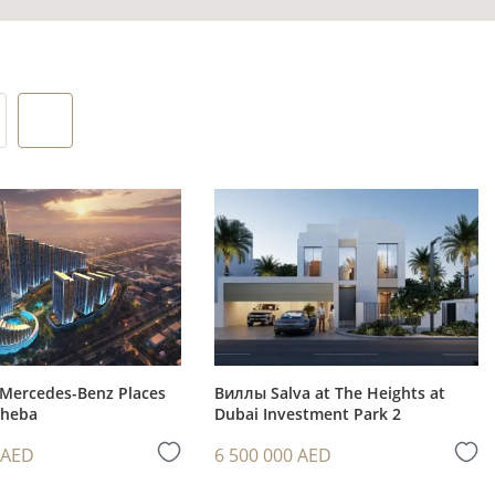
вать его
стики,
 высотном
ильные
Mercedes-Benz Places
Виллы Salva at The Heights at
Sheba
Dubai Investment Park 2
 сделки и
 AED
6 500 000 AED