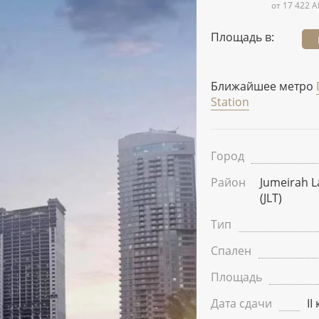
от 17 422 A
Площадь в:
Ближайшее метро
Station
Город
Район
Jumeirah L
(JLT)
Тип
Спален
Площадь
Дата сдачи
II