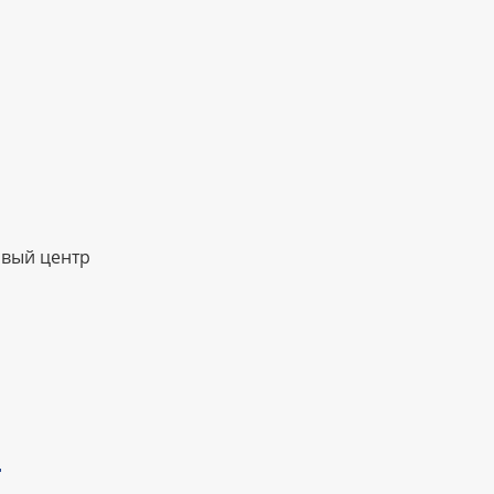
овый центр
—