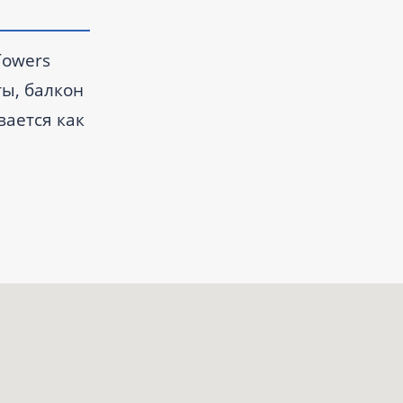
Towers
ты, балкон
вается как