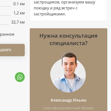
застрощиков, организуем вашу
0.1 км
поездку и ряд встреч с
1,2 км
застройщиками.
32,7 км
бранное
Нужна консультация
специалиста?
ОШЮРУ
Александр Ильин
Сертифицированный брокер