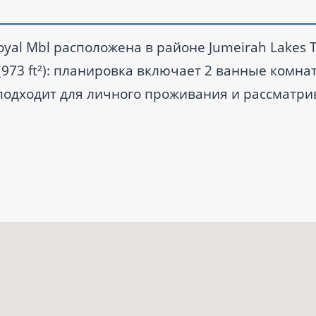
oyal Mbl расположена в районе Jumeirah Lakes 
² (973 ft²): планировка включает 2 ванные комна
подходит для личного проживания и рассматри
 квартале 2024 года.
ыми комнатами.
нок; комплекс сдан во II квартале 2024 года.