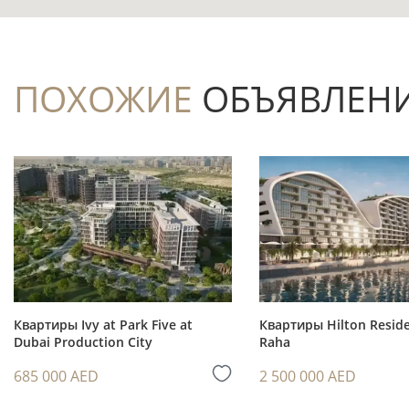
Балкон и терраса расширяют приватное
для отдыха на свежем воздухе.
Готовый статус даёт возможность осмот
ПОХОЖИЕ
ОБЪЯВЛЕН
состояние общих зон и фактическое окруж
Бассейн, парковка и лифт формируют б
жилом комплексе.
Расстояние 1,2 км до станции DMCC Metr
поездки с общественным транспортом.
Инвестиционный потенциал
Квартиры Ivy at Park Five at
Квартиры Hilton Reside
Dubai Production City
Raha
Готовая квартира позволяет рассматрив
685 000 AED
2 500 000 AED
подготовки лота к заселению, без ожидани