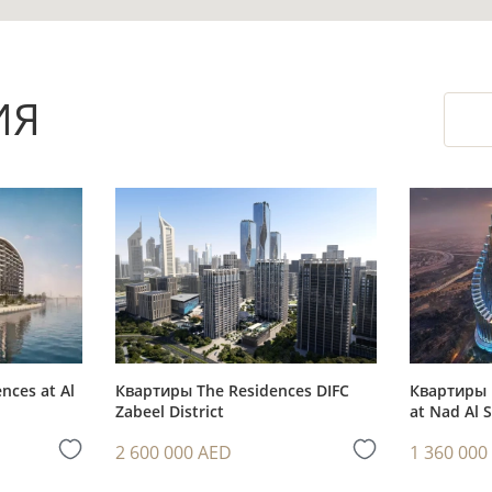
 пространство квартиры и позволяют использо
реть реальный лот, оценить видовые характери
ИЯ
ение дома перед покупкой.
азовый набор удобств для ежедневной жизни в
o Station удобно для тех, кто сочетает автомоб
nces at Al
Квартиры The Residences DIFC
Квартиры 
Zabeel District
at Nad Al 
ать аренду с первого месяца после оформления
2 600 000 AED
1 360 000
я завершения работ.