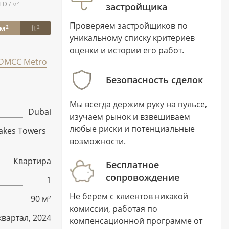
ED / м²
застройщика
Проверяем застройщиков по
м²
ft²
уникальному списку критериев
оценки и истории его работ.
DMCC Metro
Безопасность сделок
Мы всегда держим руку на пульсе,
Dubai
изучаем рынок и взвешиваем
любые риски и потенциальные
akes Towers
возможности.
Квартира
Бесплатное
сопровождение
1
Не берем с клиентов никакой
90 м²
комиссии, работая по
 квартал, 2024
компенсационной программе от