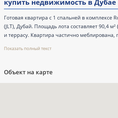
купить недвижимость в Дубае
Готовая квартира с 1 спальней в комплексе R
(JLT), Дубай. Площадь лота составляет 90,4 м
и террасу. Квартира частично меблирована, 
объект вторичного рынка. Комплекс сдан во II
Показать полный текст
Ключевые характеристики
Объект на карте
Тип: квартира с 1 спальней и 2 ванн
Площадь: 90,4 м² (973 ft²).
Цена: цену уточняйте у специалиста.
Статус: готовый объект, вторичный ры