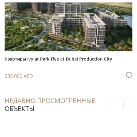
арендаторов, которым важны компактность и
понятный бюджет.
Покупатель получает возможность
опираться на состояние конкретной квартиры
и историю дома, а не только на визуализации
и планы.
Лот на вторичном рынке позволяет
Квартиры Ivy at Park Five at Dubai Production City
обсуждать стратегию дальнейшей
перепродажи с учётом спроса, состояния
685 000 AED
объекта и условий аналогичных предложений.
НЕДАВНО ПРОСМОТРЕННЫЕ
Для индивидуального расчёта запросите у
ОБЪЕКТЫ
специалиста оценку арендной доходности,
сервисного сбора и прогнозного денежного
потока. Ставки и фактическая доходность