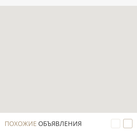
Наличие бассейна, парковки и лифта
повышает повседневный комфорт и
практичность квартиры.
Расположение в Dubai Studio City подходит
тем, кто ценит деловую среду района и
рассматривает жильё в Дубае для проживания
или арендного сценария.
Инвестиционный потенциал
Готовое жильё можно выводить на рынок
аренды с первого месяца после оформления
сделки и подготовки квартиры.
Студийный формат обычно удобен для
ПОХОЖИЕ
ОБЪЯВЛЕНИЯ
работы с широким кругом потенциальных