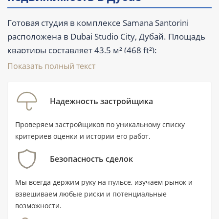
Готовая студия в комплексе Samana Santorini
расположена в Dubai Studio City, Дубай. Площадь
квартиры составляет 43,5 м² (468 ft²):
предусмотрены 1 ванная комната, балкон и
Показать полный текст
терраса. Лот продаётся на вторичном рынке,
частично меблирован и может рассматриваться
Надежность застройщика
как вариант для личного проживания либо для
аренды. В комплексе доступны бассейн, лифт и
Проверяем застройщиков по уникальному списку
парковка. Цену уточняйте у специалиста.
критериев оценки и истории его работ.
Безопасность сделок
Ключевые характеристики
Мы всегда держим руку на пульсе, изучаем рынок и
взвешиваем любые риски и потенциальные
Тип:
квартира, студия с 1 ванной
возможности.
комнатой.