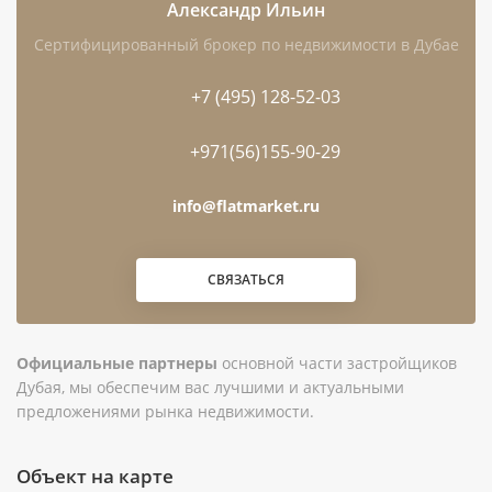
Александр Ильин
Чем интересен этот лот
Сертифицированный брокер по недвижимости в Дубае
+7 (495) 128-52-03
Готовая студия: можно осмотреть реальный
лот, оценить состояние отделки, видовые
+971(56)155-90-29
характеристики и общие зоны до покупки.
info@flatmarket.ru
Площадь 43,5 м² позволяет рационально
организовать пространство для одного
жильца, пары или арендатора на длительный
СВЯЗАТЬСЯ
срок.
Балкон и терраса расширяют приватную
Официальные партнеры
основной части застройщиков
зону отдыха и дают дополнительное полезное
Дубая, мы обеспечим вас лучшими и актуальными
пространство.
предложениями рынка недвижимости.
Частичная меблировка может сократить
объём первичного обустройства после сделки.
Объект на карте