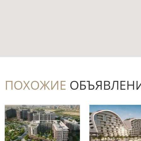
Чем интересен этот лот
Это готовая квартира: покупатель може
состояние мебели и атмосферу дома до за
Площадь 111,5 м² для квартиры с 1 спал
организации домашнего кабинета.
Две ванные комнаты делают жильё прак
ПОХОЖИЕ
ОБЪЯВЛЕН
расчётом на повышенный комфорт жильцо
В комплексе предусмотрены бассейн, лиф
дополнительного приватного пространства
Расположение в Downtown/Dubai сочета
Дубая и близостью к Burj Khalifa Metro Stati