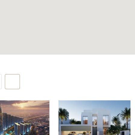
у,
хранения и
ы с
рраса для
ой части