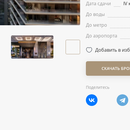
Дата сдачи
IV 
До воды
До метро
До аэропорта
Добавить в из
СКАЧАТЬ БР
Поделитесь