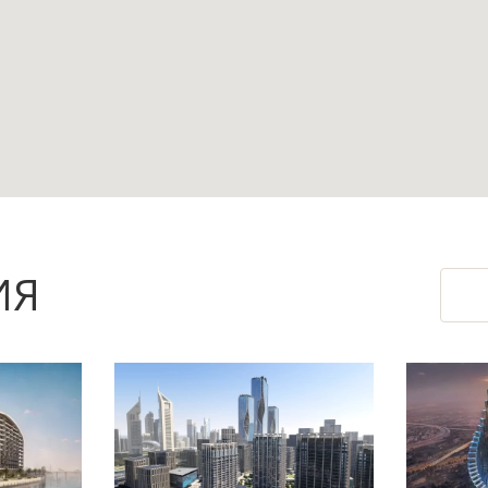
т осмотреть конкретный лот, оценить планировк
ключения сделки.
ьней даёт больше пространства для гостиной, 
тичным для пары, семьи с ребёнком или аренд
ИЯ
в.
ты и парковка, а у квартиры есть балкон и те
.
ет жилой формат с инфраструктурой центральн
on.