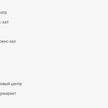
еатр
-зал
ренс-зал
говый центр
ермаркет