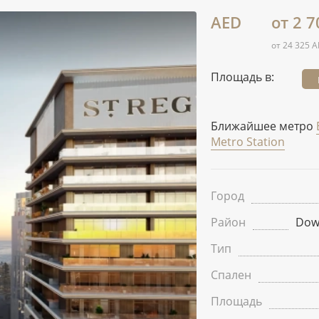
AED
от 2 7
от 24 325 A
Площадь в:
Ближайшее метро
Metro Station
Город
Район
Dow
Тип
Спален
Площадь