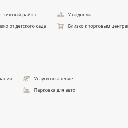
естижный район
У водоема
зко от детского сада
Близко к торговым центр
пания
Услуги по аренде
Парковка для авто