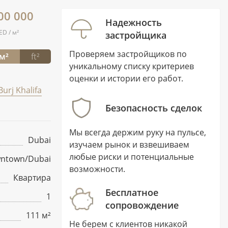
00 000
Надежность
ED / м²
застройщика
Проверяем застройщиков по
м²
ft²
уникальному списку критериев
оценки и истории его работ.
Burj Khalifa
Безопасность сделок
Мы всегда держим руку на пульсе,
Dubai
изучаем рынок и взвешиваем
любые риски и потенциальные
ntown/Dubai
возможности.
Квартира
Бесплатное
1
сопровождение
111 м²
Не берем с клиентов никакой