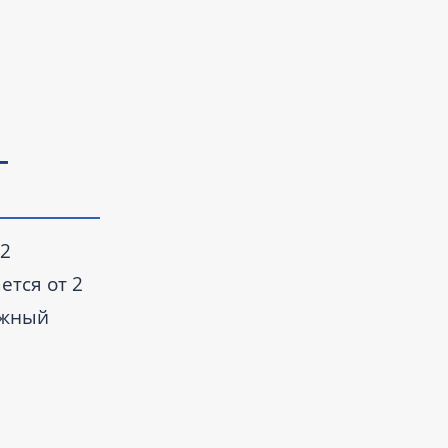
—
 2
ется от 2
яжный