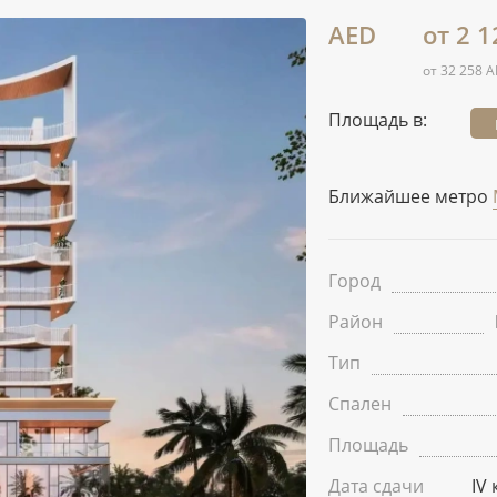
AED
от 2 1
от 32 258 A
Площадь в:
Ближайшее метро
Город
Район
Тип
Спален
Площадь
Дата сдачи
IV 