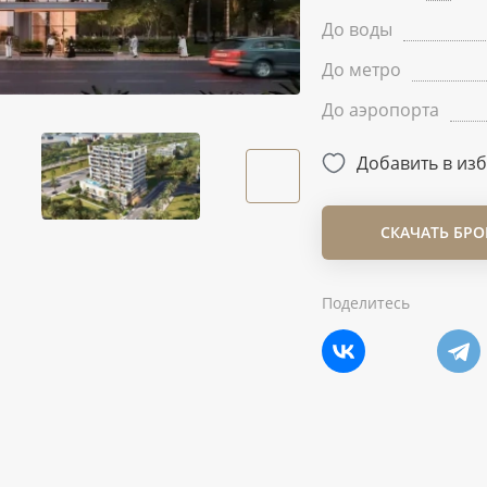
До воды
До метро
До аэропорта
Добавить в из
СКАЧАТЬ БР
Поделитесь