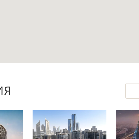
 Dubai Islands и относится к формату первой л
анузлами, что удобно для собственного прожив
й гостевой санузел.
лноценное жилое пространство без перехода в
тдыха на свежем воздухе, а наличие пляжа и 
ИЯ
нции.
объём работ после передачи объекта и упрост
ция метро Max расположена в 7,9 км: это стоит