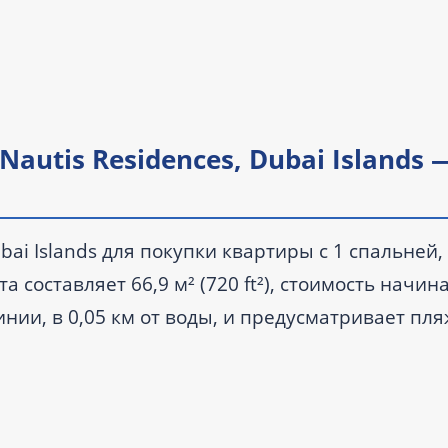
autis Residences, Dubai Islands 
ai Islands для покупки квартиры с 1 спальней,
 составляет 66,9 м² (720 ft²), стоимость начина
инии, в 0,05 км от воды, и предусматривает пл
бъекта запланирована на IV квартал 2027 года.