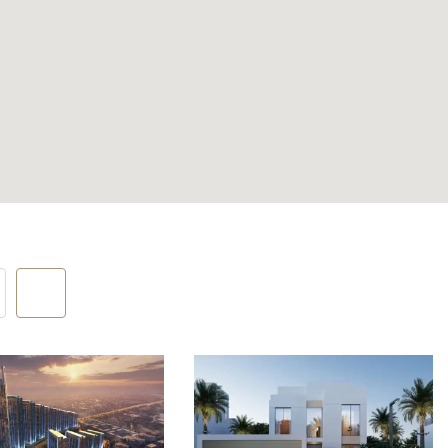
инии —
ания, пары
 крупный
бассейна
ить