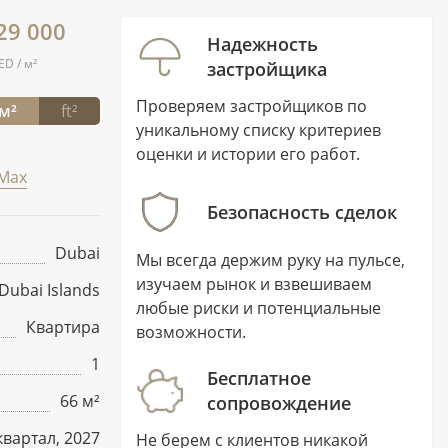
29 000
Надежность
ED / м²
застройщика
Проверяем застройщиков по
м²
ft²
уникальному списку критериев
оценки и истории его работ.
Max
Безопасность сделок
Dubai
Мы всегда держим руку на пульсе,
изучаем рынок и взвешиваем
Dubai Islands
любые риски и потенциальные
Квартира
возможности.
1
Бесплатное
66 м²
сопровождение
квартал, 2027
Не берем с клиентов никакой