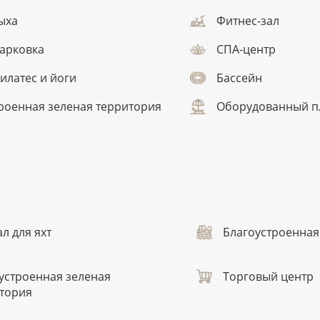
ыха
Фитнес-зал
арковка
СПА-центр
пилатес и йоги
Бассейн
роенная зеленая территория
Оборудованный п
л для яхт
Благоустроенная
устроенная зеленая
Торговый центр
тория