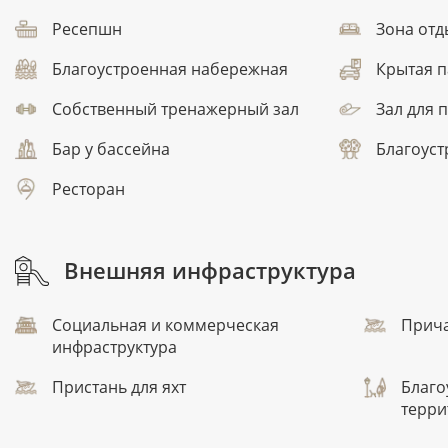
Ресепшн
Зона отд
Благоустроенная набережная
Крытая п
Собственный тренажерный зал
Зал для 
Бар у бассейна
Благоуст
Ресторан
Внешняя инфраструктура
Социальная и коммерческая
Прича
инфраструктура
Пристань для яхт
Благо
терри