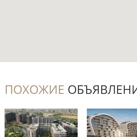
Квартира находится в островном районе
расстояние до воды составляет 0,05 км.
Планировка с 1 спальней дополнена 2 с
или арендаторов, которым важен отдельны
Площадь 66,9 м² позволяет получить по
семейный формат.
Балкон и терраса расширяют сценарии о
ПОХОЖИЕ
ОБЪЯВЛЕН
поддерживает курортный характер резиде
Частичная меблировка может сократить 
подготовку квартиры к проживанию.
До аэропорта — 12 км, а ближайшая стан