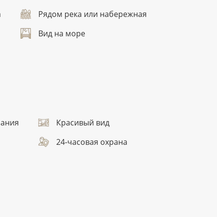
а
Рядом река или набережная
Вид на море
пания
Красивый вид
24-часовая охрана