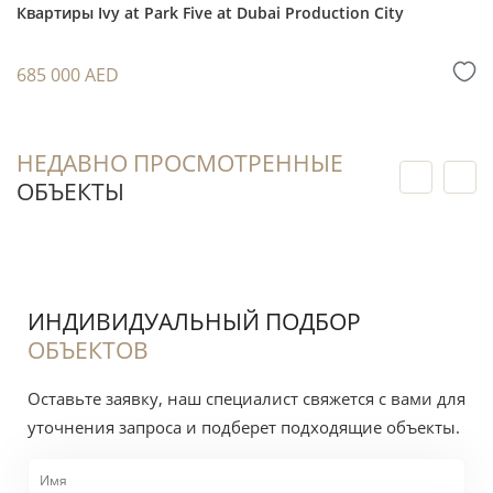
Квартиры Ivy at Park Five at Dubai Production City
Покупка на этапе строительства позволяет
зафиксировать выбранный лот до передачи
685 000 AED
объекта в IV квартале 2028 года.
Для последующей перепродажи значение
будут иметь стадия готовности проекта,
НЕДАВНО ПРОСМОТРЕННЫЕ
ОБЪЕКТЫ
рыночная ситуация, характеристики
конкретной квартиры и условия предложения
на момент продажи.
ИНДИВИДУАЛЬНЫЙ ПОДБОР
Для решения об инвестиции запросите у
ОБЪЕКТОВ
специалиста индивидуальный расчёт: он
учитывает предполагаемую арендную
Оставьте заявку, наш специалист свяжется с вами для
доходность, сервисный сбор, график
уточнения запроса и подберет подходящие объекты.
платежей и ожидаемый денежный поток.
Любые цифры являются оценкой рынка, а