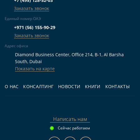
+7 (495) 128-52-03
Station
; перед покупкой стоит отдельно оценить
Заказать звонок
удобный маршрут до станции с учётом личного
Единый номер ОАЭ
транспорта и планируемого образа жизни на
+971 (56) 155-90-29
острове.
Заказать звонок
Адрес офиса
Кому подходит
Diamond Business Center, Office 214, B-1, Al Barsha
South, Dubai
Показать на карте
Для жизни:
покупателям, которым важны
первая линия, близость к воде, балкон, терраса
О НАС
КОНСАЛТИНГ
НОВОСТИ
КНИГИ
КОНТАКТЫ
и спокойный островной формат Рас-эль-
Хаймы.
Для инвестиций:
тем, кто рассматривает
квартиру с 1 спальней в курортной локации
Написать нам
для личного использования и аренды.
Сейчас работаем
Для перепродажи:
инвесторам,