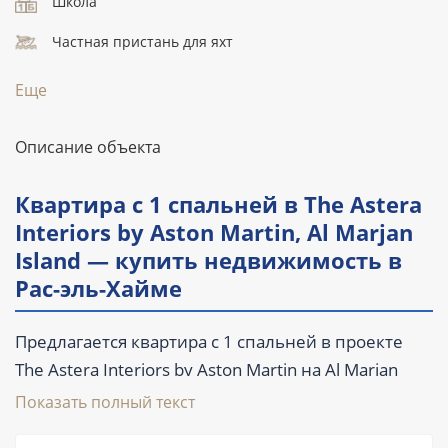
Школа
Частная пристань для яхт
Еще
Описание объекта
Квартира с 1 спальней в The Astera
Interiors by Aston Martin, Al Marjan
Island — купить недвижимость в
Рас-эль-Хайме
Предлагается квартира с 1 спальней в проекте
The Astera Interiors by Aston Martin на Al Marjan
Island, в Рас-эль-Хайме. Площадь лота составляет
Показать полный текст
65,2 м² (702 ft²), предусмотрены 2 ванные