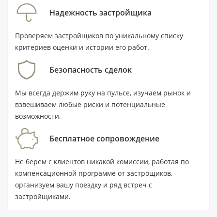
комнаты, балкон и терраса. Новостройка
Надежность застройщика
расположена на первой линии: расстояние до
воды — 0,02 км. Купить квартиру можно по цене
Проверяем застройщиков по уникальному списку
от 1 900 000 AED; передача объекта
критериев оценки и истории его работ.
запланирована на IV квартал 2028 года.
Безопасность сделок
Ключевые характеристики
Мы всегда держим руку на пульсе, изучаем рынок и
взвешиваем любые риски и потенциальные
Тип: квартира с 1 спальней и 2
возможности.
ванными комнатами.
Бесплатное сопровождение
Площадь: 65,2 м² (702 ft²).
Цена: от 1 900 000 AED.
Не берем с клиентов никакой комиссии, работая по
компенсационной программе от застрощиков,
Статус: новостройка; срок сдачи — IV
организуем вашу поездку и ряд встреч с
квартал 2028 года.
застройщиками.
Локация: Al Marjan Island, Рас-эль-