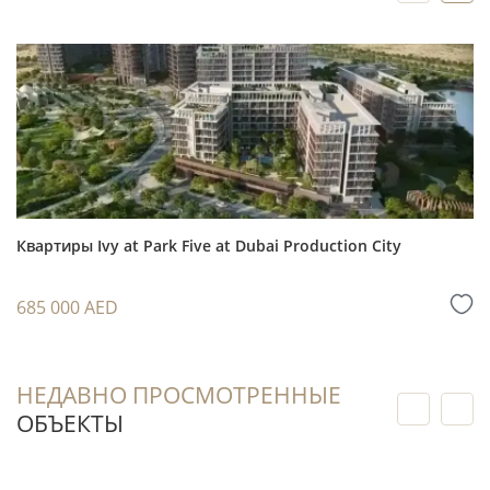
Покупатель получает возможность
проверить фактическое состояние квартиры,
дома и окружения, а также изучить историю
объекта на вторичном рынке.
Локация в Umm Suqeim сочетает
прибрежный образ жизни с доступом к
городской инфраструктуре и метро Mall of
Квартиры Ivy at Park Five at Dubai Production City
Emirates.
685 000 AED
Для решения об инвестиции запросите у
специалиста индивидуальный расчёт: он
поможет сопоставить арендную
НЕДАВНО ПРОСМОТРЕННЫЕ
доходность, сервисный сбор и ожидаемый
ОБЪЕКТЫ
денежный поток. Ставки и фактическая
доходность зависят от планировки, отделки