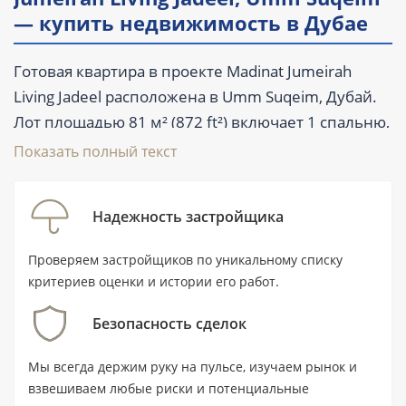
— купить недвижимость в Дубае
Готовая квартира в проекте Madinat Jumeirah
Living Jadeel расположена в Umm Suqeim, Дубай.
Лот площадью 81 м² (872 ft²) включает 1 спальню,
2 ванные комнаты, балкон и террасу;
Показать полный текст
предусмотрена частичная меблировка. Комплекс
сдан во II квартале 2025 года, поэтому квартиру
Надежность застройщика
можно рассматривать для покупки на вторичном
рынке с осмотром реального объекта. Цена — от
Проверяем застройщиков по уникальному списку
1 450 000 AED.
критериев оценки и истории его работ.
Безопасность сделок
Ключевые характеристики
Мы всегда держим руку на пульсе, изучаем рынок и
Тип недвижимости: готовая квартира с
взвешиваем любые риски и потенциальные
1 спальней и 2 ванными комнатами.