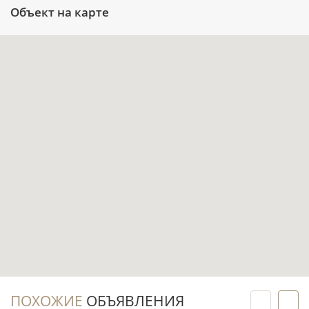
Объект на карте
Бассейн, лифт и парковка уже доступны как
инфраструктура готового дома.
До воды всего 0,3 км, а до станции Mall of
Emirates — 2,6 км, что удобно для ежедневных
маршрутов по Дубаю.
Инвестиционный потенциал
Готовая квартира позволяет планировать
аренду с первого месяца после оформления
сделки и подготовки лота к заселению.
Формат с 1 спальней востребован у
арендаторов, которым важны отдельная
приватная зона, две ванные комнаты и
ПОХОЖИЕ
ОБЪЯВЛЕНИЯ
близость к побережью.