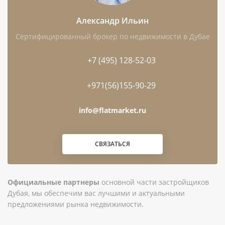
Александр Ильин
Чем интересен этот лот
Сертифицированный брокер по недвижимости в Дубае
Квартира в сданном комплексе: можно
+7 (495) 128-52-03
оценить состояние дома, общих зон и
конкретного лота до сделки.
+971(56)155-90-29
Планировка с 1 спальней и 2 ванными
info@flatmarket.ru
комнатами подходит для личного проживания
одного человека, пары или арендаторов.
СВЯЗАТЬСЯ
Площадь 81 м² даёт запас пространства по
сравнению с компактными вариантами
аналогичного формата.
Официальные партнеры
основной части застройщиков
Дубая, мы обеспечим вас лучшими и актуальными
Балкон и терраса расширяют приватную
предложениями рынка недвижимости.
жилую зону и позволяют использовать
пространство на открытом воздухе.