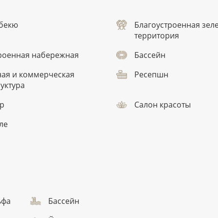
рбекю
Благоустроенная зел
территория
роенная набережная
Бассейн
ая и коммерческая
Ресепшн
уктура
тр
Салон красоты
ле
ьфа
Бассейн