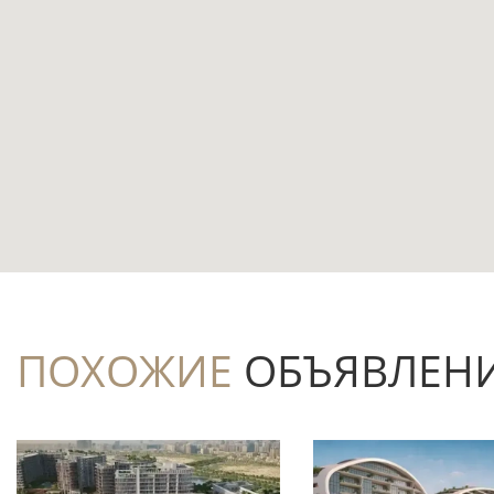
Чем интересен этот лот
Просторный формат с 4 спальнями и 5 
разделить приватные и общие зоны.
Площадь 455.2 м² даёт запас пространст
организации личных сценариев отдыха.
Расположение в 0.1 км от воды подчёрк
островной локации.
ПОХОЖИЕ
ОБЪЯВЛЕН
В комплектацию входят балкон и террас
воздухе.
Бассейн, парковка и лифт делают вилл