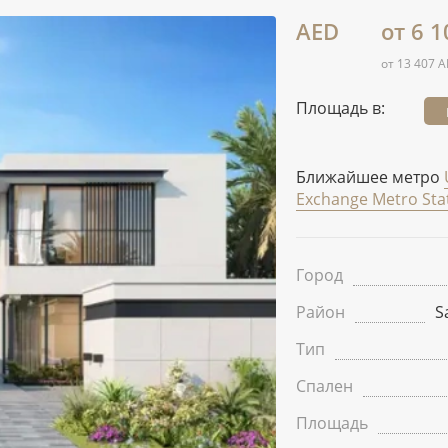
AED
от 6 1
от 13 407 A
Площадь в:
Ближайшее метро
Exchange Metro Sta
Город
Район
S
Тип
Спален
Площадь