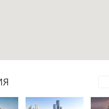
ванными комнатами подходит для семьи, котор
ва для повседневной жизни, приёма гостей и
ивает прибрежный характер объекта и ценност
ИЯ
а: это дополнительные зоны для отдыха на отк
у практичным вариантом для постоянного прож