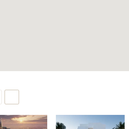
ой важно
ь
рытом
ивания.