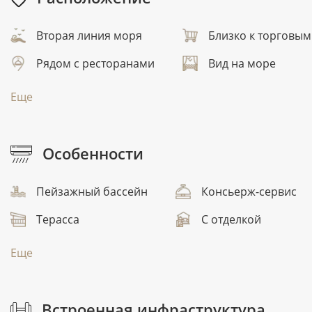
Вторая линия моря
Близко к торговым
Рядом с ресторанами
Вид на море
Еще
Особенности
Пейзажный бассейн
Консьерж-сервис
Терасса
С отделкой
Еще
Встроенная инфраструктура