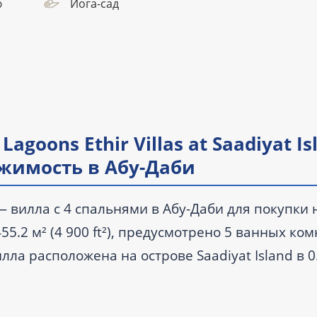
ю
Йога-сад
agoons Ethir Villas at Saadiyat Is
ижимость в Абу-Даби
nd — вилла с 4 спальнями в Абу-Даби для покупки 
5.2 м² (4 900 ft²), предусмотрено 5 ванных ком
лла расположена на острове Saadiyat Island в 0
едача объекта запланирована на IV квартал 202