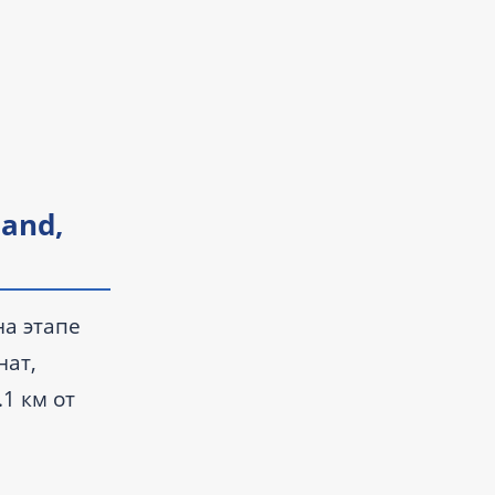
land,
на этапе
нат,
.1 км от
6 года.