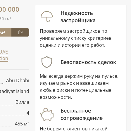
00 000
Надежность
ED / м²
застройщика
Проверяем застройщиков по
м²
ft²
уникальному списку критериев
оценки и истории его работ.
UAE
tion
Безопасность сделок
Мы всегда держим руку на пульсе,
Abu Dhabi
изучаем рынок и взвешиваем
любые риски и потенциальные
aadiyat Island
возможности.
Вилла
Бесплатное
4
сопровождение
455 м²
Не берем с клиентов никакой