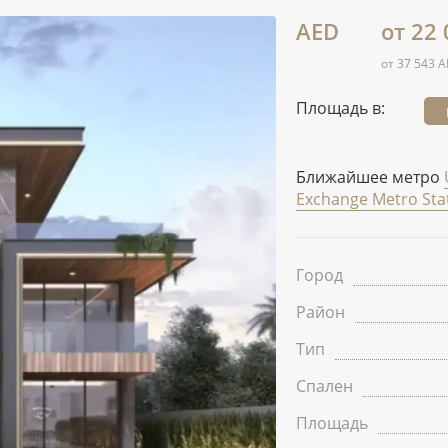
AED
от 22
от 37 543 A
Площадь в:
Ближайшее метро
Exchange Metro Sta
Город
Район
Тип
Спален
Площадь