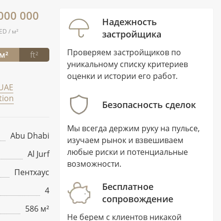
 000 000
Надежность
ED / м²
застройщика
Проверяем застройщиков по
м²
ft²
уникальному списку критериев
оценки и истории его работ.
UAE
tion
Безопасность сделок
Мы всегда держим руку на пульсе,
Abu Dhabi
изучаем рынок и взвешиваем
любые риски и потенциальные
Al Jurf
возможности.
Пентхаус
Бесплатное
4
сопровождение
586 м²
Не берем с клиентов никакой