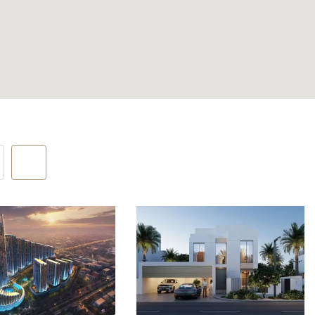
ыха,
можность
дневного
том
ле