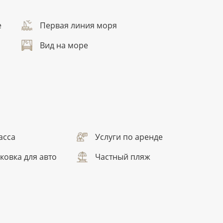
е
Первая линия моря
Вид на море
асса
Услуги по аренде
ковка для авто
Частный пляж