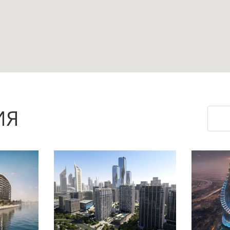
аёт понятное разделение пространства для отд
лей, которым важны крупные помещения и воз
проживания.
5 км делают близость побережья частью повсе
ИЯ
н — дополнительные зоны для отдыха на откры
еречень характеристик объекта.
тить объём первоначального обустройства пос