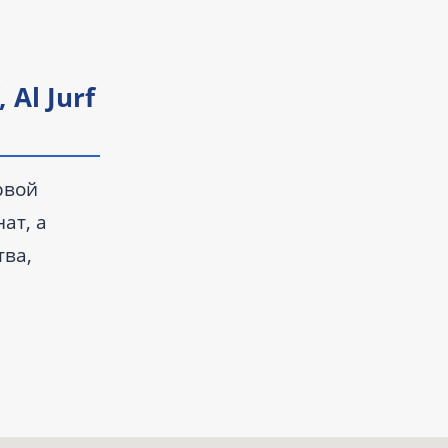
 Al Jurf
рвой
ат, а
тва,