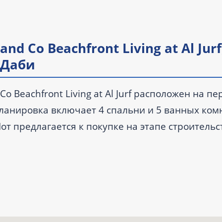
d Co Beachfront Living at Al Jurf,
-Даби
o Beachfront Living at Al Jurf расположен на пе
 Планировка включает 4 спальни и 5 ванных комн
Лот предлагается к покупке на этапе строительс
. Цена — от 22 000 000 AED, передача объекта
ными комнатами.