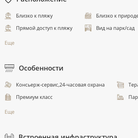
Близко к пляжу
Близко к природ
Прямой доступ к пляжу
Вид на парк/сад
Еще
Особенности
Консьерж-сервис,24-часовая охрана
Тер
Премиум класс
Пар
Еще
Встроенная инфраструктура