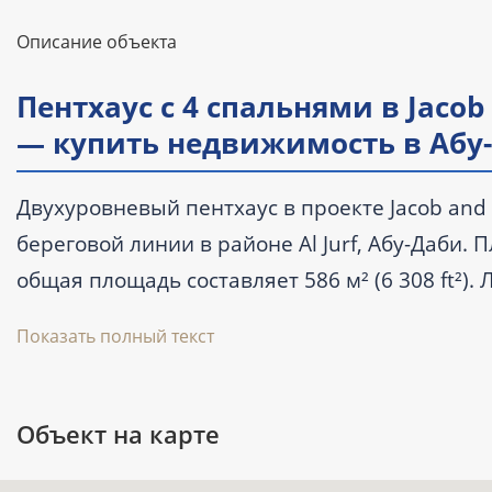
Описание объекта
Пентхаус с 4 спальнями в Jacob an
— купить недвижимость в Абу
Двухуровневый пентхаус в проекте Jacob and C
береговой линии в районе Al Jurf, Абу-Даби.
общая площадь составляет 586 м² (6 308 ft²). 
частично меблирован, с балконом и террасой
Показать полный текст
запланирована на I квартал 2028 года.
Объект на карте
Ключевые характеристики
Тип: пентхаус с 4 спальнями и 5 ван