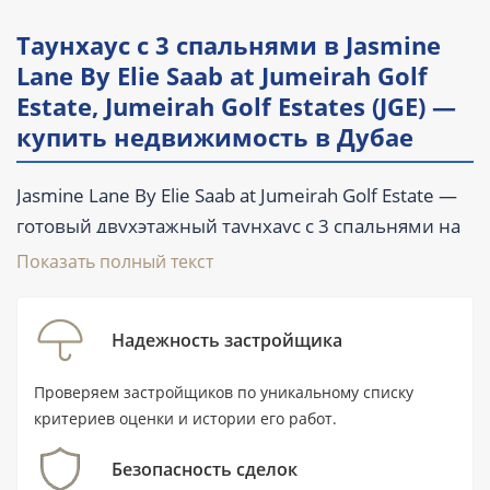
Таунхаус с 3 спальнями в Jasmine
Lane By Elie Saab at Jumeirah Golf
Estate, Jumeirah Golf Estates (JGE) —
купить недвижимость в Дубае
Jasmine Lane By Elie Saab at Jumeirah Golf Estate —
готовый двухэтажный таунхаус с 3 спальнями на
вторичном рынке Дубая. Площадь объекта
Показать полный текст
составляет 204,5 м² (2 201 ft²), предусмотрены 4
ванные комнаты, балкон, терраса, бассейн и
Надежность застройщика
парковка. Лот расположен в гольф-сообществе
Jumeirah Golf Estates (JGE), предлагается с
Проверяем застройщиков по уникальному списку
частичной мебелью. Купить готовый таунхаус
критериев оценки и истории его работ.
можно от 3 619 000 AED.
Безопасность сделок