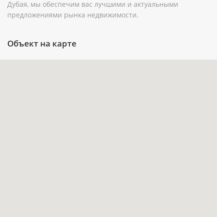
Дубая, мы обеспечим вас лучшими и актуальными
предложениями рынка недвижимости.
Площадь 204,5 м² подходит для тех, кому
важнее пространство таунхауса, чем
Объект на карте
стандартный городской формат квартиры.
Балкон и терраса дополняют внутренние
помещения зонами для отдыха на открытом
воздухе.
Бассейн, парковка и частичная мебель
сокращают объём задач при переезде или
подготовке лота к аренде.
Расположение рядом с гольф-полем
поддерживает камерный характер
проживания в Jumeirah Golf Estates (JGE).
Инвестиционный потенциал