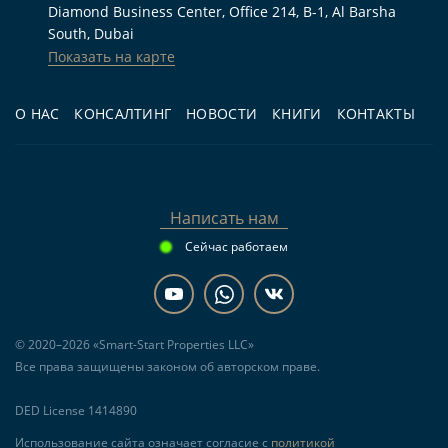
Diamond Business Center, Office 214, B-1, Al Barsha
Для инвестиций:
покупателю, который
South, Dubai
Показать на карте
рассматривает аренду готового жилья и хочет
анализировать реальный лот, а не только
О НАС
КОНСАЛТИНГ
НОВОСТИ
КНИГИ
КОНТАКТЫ
проектную документацию.
Для перепродажи:
инвестору,
ориентированному на ликвидность таунхауса
в сложившемся гольф-сообществе Дубая.
Написать нам
Сейчас работаем
Частые вопросы
Это готовый таунхаус или объект в
© 2020–2026 «Smart-Start Properties LLC»
строительстве?
Все права защищены законом об авторском праве.
DED License 1414890
Это готовый таунхаус на вторичном рынке.
Использование сайта означает согласие с
политикой
Комплекс сдан в III квартале 2024 года,