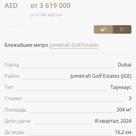
AED
от 3 619 000
от 17 741 AED / м²
Площадь в:
м²
ft²
Ближайшее метро
Jumeirah Golf Estates
Город
Dubai
Район
Jumeirah Golf Estates (JGE)
Тип
Таунхаус
Спален
3
Площадь
204 м²
Дата сдачи
III квартал, 2024
До воды
16,2 км