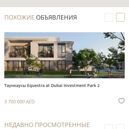
Готовый объект можно рассматривать для
ПОХОЖИЕ
ОБЪЯВЛЕНИЯ
аренды с первого месяца после оформления и
подготовки к заселению, без ожидания
завершения работ.
Вторичный рынок позволяет сверить
фактическое состояние дома, отделки и общих
зон с ожиданиями арендаторов или будущих
покупателей.
Таунхаус с 3 спальнями может быть
Таунхаусы Equestra at Dubai Investment Park 2
интересен арендаторам, которым нужны
отдельные комнаты, несколько санузлов и
3 700 000 AED
собственное парковочное место.
Гольф-локация Jumeirah Golf Estates (JGE)
формирует понятное позиционирование
НЕДАВНО ПРОСМОТРЕННЫЕ