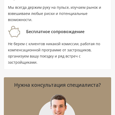
Ключевые характеристики
Мы всегда держим руку на пульсе, изучаем рынок и
взвешиваем любые риски и потенциальные
Тип: таунхаус с 3 спальнями и 4
возможности.
ванными комнатами.
Бесплатное сопровождение
Площадь: 204,5 м² (2 201 ft²).
Цена: от 3 619 000 AED.
Не берем с клиентов никакой комиссии, работая по
компенсационной программе от застрощиков,
Статус: готовый объект на вторичном
организуем вашу поездку и ряд встреч с
рынке; комплекс сдан в III квартале 2024
застройщиками.
года.
Локация: Дубай, Jumeirah Golf Estates
(JGE); до станции метро Jumeirah Golf
Нужна консультация специалиста?
Estates — 6,8 км.
Расстояния: до воды — 16,2 км, до
аэропорта — 30,1 км.