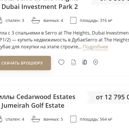
Ellington Properties
 Dubai Investment Park 2
от 20
Elysian Developments
спален: 3
ванных: 4
площадь: 316 м²
Emaar
Emerald Palace Group
лла с 3 спальнями в Serro at The Heights, Dubai Investmen
Emirates Developments
IP1/2) — купить недвижимость в ДубаеSerro at The Height
Дубае для покупки на этапе строите...
Подробнее
Empire Developments
Enso Delevopment
СКАЧАТЬ БРОШЮРУ
Enzo Developers
Esnad Management
ETA Star Property
Ever Glory Developments
иллы Cedarwood Estates
от 12 795
Expo City Dubai
 Jumeirah Golf Estate
Fakhruddin Properties
от 22
Five Holdings
спален: 4
ванных: 5
площадь: 564 м²
Fortimo