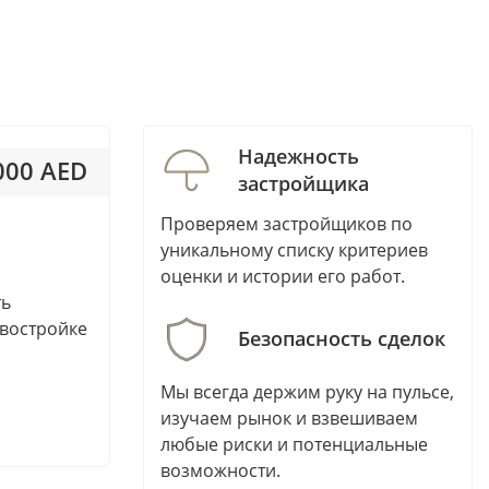
Al Marjan Island
Al Nakheel
Al Raha Beach
Al Rahba
Al Riffa
Надежность
000 AED
Al Sufouh
застройщика
Al Suyoh
 514AED / м²
Проверяем застройщиков по
Al Tayy Suburb
уникальному списку критериев
Al Warsan
оценки и истории его работ.
Al Yasmeen
ть
овостройке
Al Zorah
Безопасность сделок
Aljada
Мы всегда держим руку на пульсе,
Arabian Ranches 2
изучаем рынок и взвешиваем
Arabian Ranches 3
любые риски и потенциальные
Arjan
возможности.