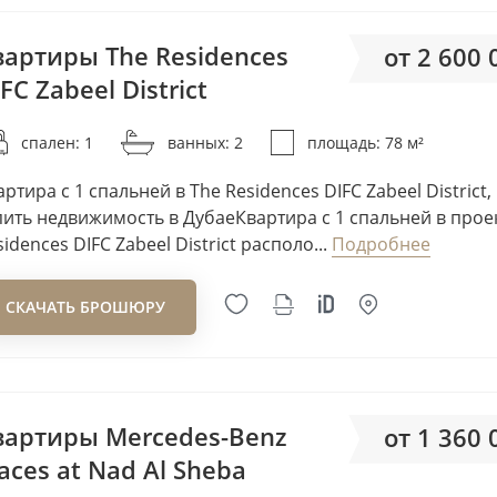
Alaia Developments
ALAIN
вартиры The Residences
от 2 600
Albait Al Duwaliy Real Estat
FC Zabeel District
от 33
Development
Albatha Real Estate
спален: 1
ванных: 2
площадь: 78 м²
Aldar
артира с 1 спальней в The Residences DIFC Zabeel District,
Alef Group
пить недвижимость в ДубаеКвартира с 1 спальней в прое
Alishaan Developments
idences DIFC Zabeel District располо...
Подробнее
Alta Real-Estate Developm
Amer Al Ghurair
СКАЧАТЬ БРОШЮРУ
Amirah Developments
Aqaar
Aqua Properties
вартиры Mercedes-Benz
от 1 360
Arada Developments
aces at Nad Al Sheba
Arady Properties P.S.C.
от 41