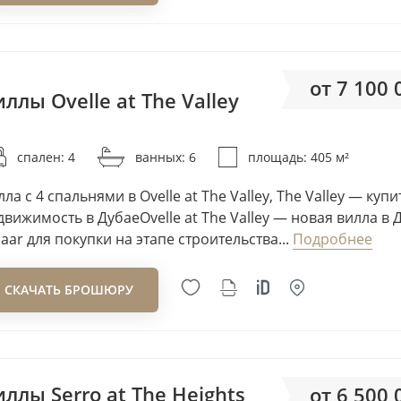
Deniz Properties
Deyaar
DHG Properties
от 7 100
DIFC Living
ллы Ovelle at The Valley
DIP
от 17
DMCC
спален: 4
ванных: 6
площадь: 405 м²
DP
ла с 4 спальнями в Ovelle at The Valley, The Valley — купи
Dubai Investments
движимость в ДубаеOvelle at The Valley — новая вилла в 
Dubai South
aar для покупки на этапе строительства...
Подробнее
Dubai Sports City
Dugasta
СКАЧАТЬ БРОШЮРУ
Durar
DV8 Developers
Eagle Hills
Eight Square Developers
ллы Serro at The Heights
от 6 500