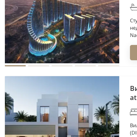
Ст
не
Na
Ви
at
Ви
(D