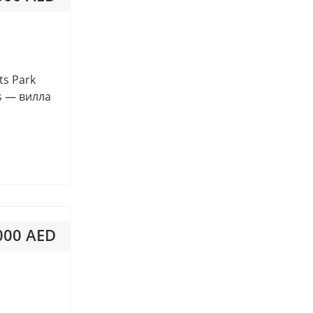
Dubai Investments Park
 570AED / м²
(DIP1/2)
Dubai Marina
Dubai Studio City
ts Park
Dubai Hills Estate
s — вилла
Mudon
Saadiyat Island
Ras Al Khor
Umm Suqeim
Khalifa City
La Mer Jumeirah 1
 000 AED
Al Alia
Al Aweer First
 687AED / м²
Al Fqait
Al Heliow