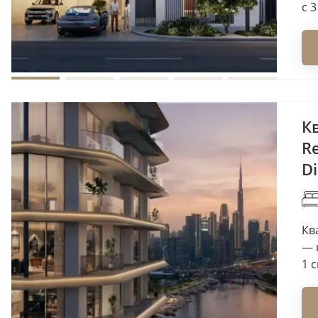
с 
К
Re
Di
Кв
— 
1 