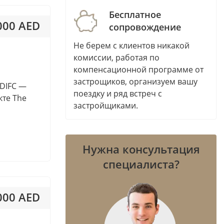
Bluewaters Island
Бесплатное
Bur Dubai
 000 AED
сопровождение
e
City of Arabia
Не берем с клиентов никакой
 334AED / м²
City Walk
комиссии, работая по
DAMAC Hills (Akoya by DAMAC)
компенсационной программе от
DIFC
застрощиков, организуем вашу
 DIFC —
поездку и ряд встреч с
Discovery Gardens
кте The
застройщиками.
Downtown Jebel Ali
ents
Dubai Creek Harbour (The
Lagoons)
Нужна консультация
Dubai Harbour
специалиста?
Dubai Internet City
Dubai Land
 000 AED
Dubai Media City
Dubai Production City (IMPZ)
 213AED / м²