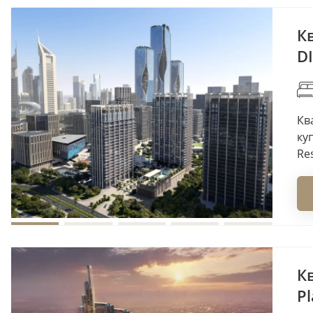
К
DI
Кв
ку
Res
К
Pl