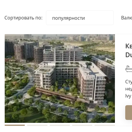
Сортировать по:
Валю
популярности
популярности
наименованию
дате добавления
Кв
возрастанию цены
Du
убыванию цены
Сту
не
Ivy