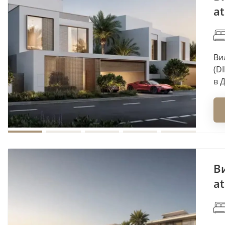
at
Ви
(D
в 
В
at