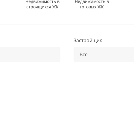
Недвижимость в
Недвижимость в
строящихся ЖК
готовых ЖК
Застройщик
Все
Все
habi
7th Key Development
n
9 Yards
AARK Developers
ah
ACC
l Khaimah
Acube Developers
ah
Advanced Properties
Al Quwain
Adventz Group