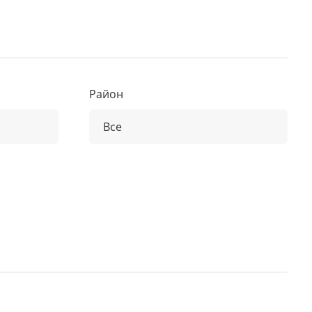
Район
Все
Все
Ajman Downtown
Damac Hills 2 (Akoya)
Al Fahid Island
Al Furjan
Al Hamra Village
Al Hamriya
Al Jaddaf