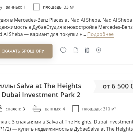
Arete
ванных: 1
площадь: 33 м²
ARM Ismail Al Zarooni Gro
удия в Mercedes-Benz Places at Nad Al Sheba, Nad Al Sheb
Arsenal East
движимость в ДубаеСтудия в новостройке Mercedes-Benz 
Arthur & Hardman
d Al Sheba — вариант для покупки н...
Подробнее
Artistic Legend
Avani
СКАЧАТЬ БРОШЮРУ
Avenew Development
Axiom Prime Real Estate
Azizi Developments
B&M Riviera
ллы Salva at The Heights
от 6 500
BAMX Development
 Dubai Investment Park 2
от 20
Baraka Real Estate Compa
спален: 3
ванных: 4
площадь: 310 м²
BEEAH Group
Beyond Developments
лла с 3 спальнями в Salva at The Heights, Dubai Investmen
Binghatti
IP1/2) — купить недвижимость в ДубаеSalva at The Height