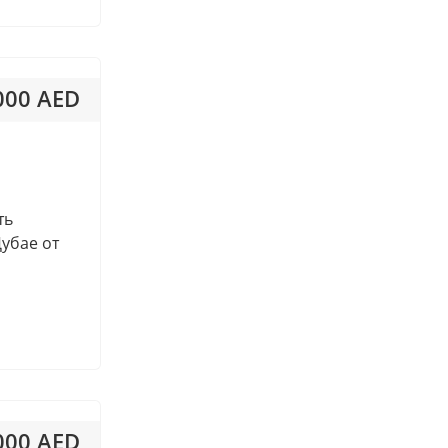
Tilal Al Ghaf
Town Square
Wadi Al Safa 2
 000 AED
World Trade Center
Al Barari
 531AED / м²
Al Barsha
Al Safa 1
ть
Burj Khalifa/Downtown Dubai
Дубае от
Downtown/Dubai
Jebel Ali
Jumeirah
Jumeirah Beach Residence
Jumeirah Village Circle (JVC)
Jumeirah Golf Estates (JGE)
Jumeirah Lakes Towers (JLT)
 000 AED