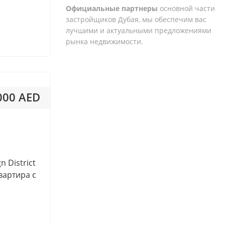
Maryam Island
Официальные партнеры
основной части
застройщиков Дубая, мы обеспечим вас
Masdar City
лучшими и актуальными предложениями
Meydan
рынка недвижимости.
Mina Al Arab
Mohammad Bin Rashid
Gardens
 000 AED
Motor City
Muwaileh
 824AED / м²
Muwaileh Commercial
Nad Al Sheba
Remraam
n District
Serena
вартира с
Sharjah Waterfront City
The Valley
The World Islands