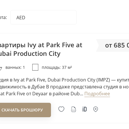
AHS Development
Ajmal Estate Developers
та:
AED
Ajmal Makan
AED
Ajman Macan
EUR
Akshara Development
USD
артиры Ivy at Park Five at
от 685 
Al Ain Properties
RUB
bai Production City
Al Barari Developers
от 18
GBP
Al Ghurair Development
ванных: 1
площадь: 37 м²
Al Habtoor Group
Al Hamra
дия в Ivy at Park Five, Dubai Production City (IMPZ) — купи
движимость в Дубае В продаже представлена студия в н
Al Huzaifa Properties
 at Park Five от Deyaar в районе Dub...
Подробнее
Al Mazaya
Al Mizan
СКАЧАТЬ БРОШЮРУ
Al Wazan Group
Al Zorah Development