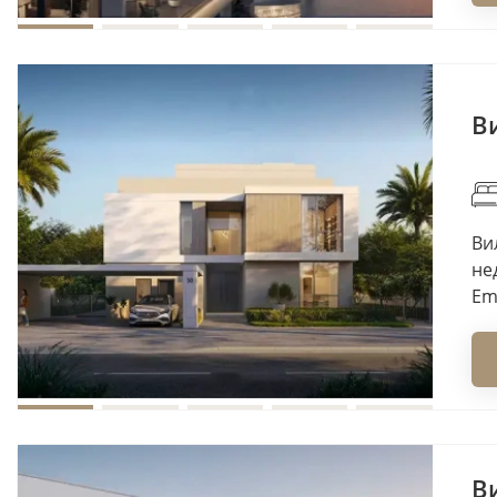
Ви
Вил
не
Em
Ви