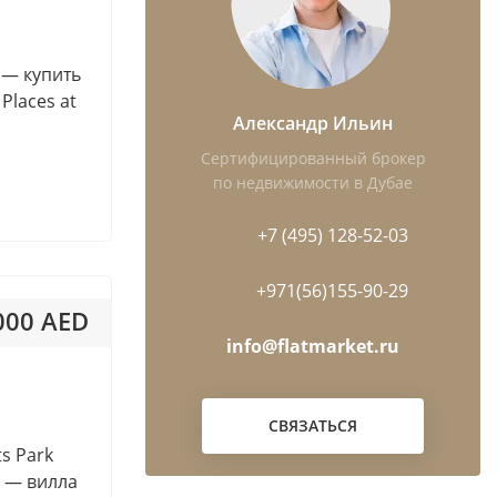
Dubai Residence Complex
up
Dubai Science Park
a — купить
Dubai Silicon Oasis
Places at
Dubai South (Dubai World
Александр Ильин
Central)
Сертифицированный брокер
Dubai Sports City
по недвижимости в Дубае
Emirates City
+7 (495) 128-52-03
Ghantoot
Hamriyah Free Zone
+971(56)155-90-29
International City
 000 AED
Jumeirah Islands
info@flatmarket.ru
 968AED / м²
ny
Jumeirah Village Triangle (JVT)
Living Legends
СВЯЗАТЬСЯ
Majan
ts Park
Maritime City
s — вилла