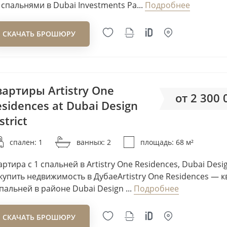
3 спальнями в Dubai Investments Pa...
Подробнее
Blanco Thornton
Bling Development
СКАЧАТЬ БРОШЮРУ
Bloom
Bold Developers
Bonyan International
Cayan Group
вартиры Artistry One
от 2 300
Chaimaa Holding
sidences at Dubai Design
Citi Developers
strict
от 33
Cosmo Developments
Credo Investments FZE
спален: 1
ванных: 2
площадь: 68 м²
Crystal Bay Development
артира с 1 спальней в Artistry One Residences, Dubai Desig
DAMAC
купить недвижимость в ДубаеArtistry One Residences — к
Danube Properties
спальней в районе Dubai Design ...
Подробнее
DarGlobal
СКАЧАТЬ БРОШЮРУ
DECA Properties