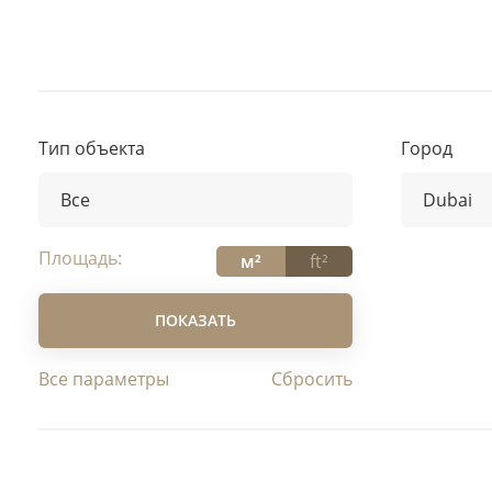
Тип объекта
Город
Все
Dubai
Все
Все
Площадь:
м²
ft²
Апартаменты в отеле
Abu D
Вилла
Ajma
ПОКАЗАТЬ
Квартира
Dubai
Коммерческая недвижимость
Fujair
Все параметры
Пентхаус
Ras A
Таунхаус
Sharj
Umm 