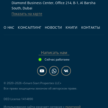
Diamond Business Center, Office 214, B-1, Al Barsha
Кому подходит
South, Dubai
Показать на карте
Для жизни:
семье, которой нужна вилла с 3
спальнями, 4 санузлами, террасой, бассейном
О НАС
КОНСАЛТИНГ
НОВОСТИ
КНИГИ
КОНТАКТЫ
и парковкой в Дубае.
Для инвестиций:
покупателю,
рассматривающему покупку на этапе
Написать нам
строительства и дальнейшую аренду
Сейчас работаем
семейного жилья в районе Dubai Investments
Park (DIP1/2).
Для перепродажи:
инвестору с горизонтом
© 2020–2026 «Smart-Start Properties LLC»
до передачи объекта в I квартале 2030 года,
Все права защищены законом об авторском праве.
который учитывает рыночную конъюнктуру и
условия переуступки.
DED License 1414890
Использование сайта означает согласие с
политикой