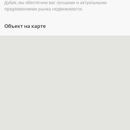
пространство: ими можно пользоваться для
Дубая, мы обеспечим вас лучшими и актуальными
предложениями рынка недвижимости.
отдыха на открытом воздухе, семейных
завтраков или вечерних встреч.
Объект на карте
Наличие собственного бассейна и парковки
отвечает формату автономной загородной
жизни в пределах Дубая.
Частичная меблировка сокращает объём
работ после передачи объекта и позволяет
сосредоточиться на персонализации
интерьера.
Покупка на этапе строительства даёт
возможность заранее зафиксировать
выбранный формат виллы с передачей в I
квартале 2030 года.