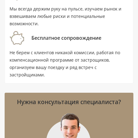
Ключевые характеристики
Мы всегда держим руку на пульсе, изучаем рынок и
взвешиваем любые риски и потенциальные
Тип:
вилла с 3 спальнями и 4
возможности.
санузлами.
Бесплатное сопровождение
Площадь:
316,1 м² (3 402 ft²).
Цена:
от 6 500 000 AED.
Не берем с клиентов никакой комиссии, работая по
компенсационной программе от застрощиков,
Статус:
новостройка; передача
организуем вашу поездку и ряд встреч с
объекта — I квартал 2030 года.
застройщиками.
Расположение:
Dubai Investments Park
(DIP1/2), Дубай; до станции метро EXPO
2020 Metro Station 2 — 1,4 км.
Нужна консультация специалиста?
Ориентиры:
расстояние до воды —
17,3 км, до аэропорта — 21,9 км.
Девелопер:
Emaar.