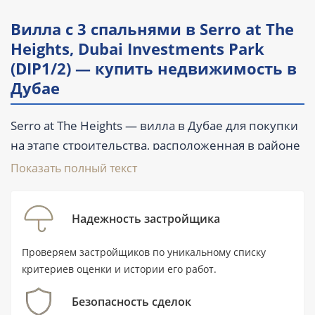
Вилла с 3 спальнями в Serro at The
Heights, Dubai Investments Park
(DIP1/2) — купить недвижимость в
Дубае
Serro at The Heights — вилла в Дубае для покупки
на этапе строительства, расположенная в районе
Dubai Investments Park (DIP1/2). Лот включает 3
Показать полный текст
спальни и 4 санузла, его площадь составляет
316,1 м² (3 402 ft²). В комплектации заявлена
Надежность застройщика
частичная меблировка, а также балкон, терраса,
бассейн и парковка. Цена — от 6 500 000 AED,
Проверяем застройщиков по уникальному списку
передача объекта запланирована на I квартал
критериев оценки и истории его работ.
2030 года.
Безопасность сделок