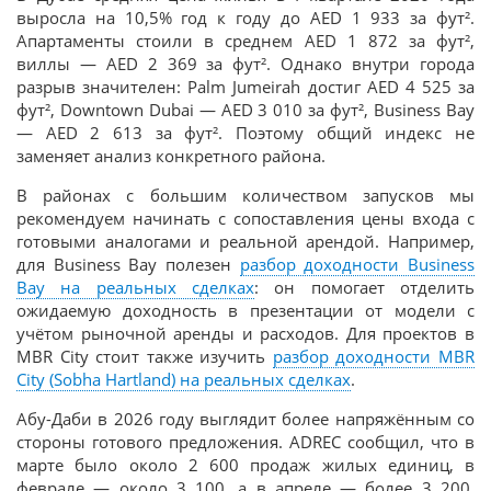
выросла на 10,5% год к году до AED 1 933 за фут².
Апартаменты стоили в среднем AED 1 872 за фут²,
виллы — AED 2 369 за фут². Однако внутри города
разрыв значителен: Palm Jumeirah достиг AED 4 525 за
фут², Downtown Dubai — AED 3 010 за фут², Business Bay
— AED 2 613 за фут². Поэтому общий индекс не
заменяет анализ конкретного района.
В районах с большим количеством запусков мы
рекомендуем начинать с сопоставления цены входа с
готовыми аналогами и реальной арендой. Например,
для Business Bay полезен
разбор доходности Business
Bay на реальных сделках
: он помогает отделить
ожидаемую доходность в презентации от модели с
учётом рыночной аренды и расходов. Для проектов в
MBR City стоит также изучить
разбор доходности MBR
City (Sobha Hartland) на реальных сделках
.
Абу-Даби в 2026 году выглядит более напряжённым со
стороны готового предложения. ADREC сообщил, что в
марте было около 2 600 продаж жилых единиц, в
феврале — около 3 100, а в апреле — более 3 200.