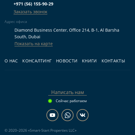
автомобильные маршруты, развитую городскую
+971 (56) 155-90-29
среду и доступ к красной линии метро. Станция
Заказать звонок
Financial Centre находится в 0,7 км от Chadi
Адрес офиса
Residences, а расстояние до воды составляет 2,1
Diamond Business Center, Office 214, B-1, Al Barsha
км. Такая локация удобна для тех, кто планирует
South, Dubai
жить рядом с деловой инфраструктурой Дубая и
Показать на карте
быстро перемещаться между ключевыми
районами.
О НАС
КОНСАЛТИНГ
НОВОСТИ
КНИГИ
КОНТАКТЫ
Кому подходит
Написать нам
Для жизни.
Семье или паре, которым
Сейчас работаем
нужна большая квартира с 2 спальнями, 3
ванными комнатами, балконом, террасой и
инфраструктурой в здании.
Для инвестиций.
Покупателю,
© 2020–2026 «Smart-Start Properties LLC»