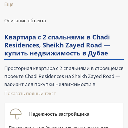
Еще
Описание объекта
Квартира с 2 спальнями в Chadi
Residences, Sheikh Zayed Road —
купить недвижимость в Дубае
Просторная квартира с 2 спальнями в строящемся
проекте Chadi Residences на Sheikh Zayed Road —
вариант для покупки недвижимости в
центральной части Дубая. Площадь резиденции
Показать полный текст
составляет 330,4 м² (3 556 ft²): планировка
включает 3 ванные комнаты, балкон и террасу.
Надежность застройщика
Квартира предлагается с частичной мебелью, а
передача объекта запланирована на I квартал
Проверяем застройщиков по уникальному списку