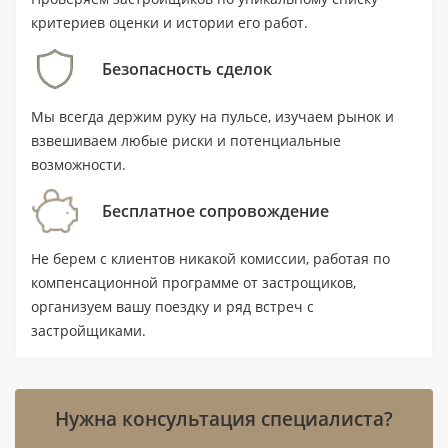
2029 года. Стартовая цена — от 5 500 000 AED.
критериев оценки и истории его работ.
Безопасность сделок
Ключевые характеристики
Мы всегда держим руку на пульсе, изучаем рынок и
Тип: квартира с 2 спальнями и 3
взвешиваем любые риски и потенциальные
ванными комнатами.
возможности.
Площадь: 330,4 м² (3 556 ft²).
Бесплатное сопровождение
Цена: от 5 500 000 AED.
Не берем с клиентов никакой комиссии, работая по
Статус: новостройка; передача
компенсационной программе от застрощиков,
объекта — I квартал 2029 года.
организуем вашу поездку и ряд встреч с
Локация: Дубай, Sheikh Zayed Road;
застройщиками.
станция метро Financial Centre — в 0,7 км.
До воды — 2,1 км, до аэропорта — 17,5
Нужна консультация специалиста?
км.