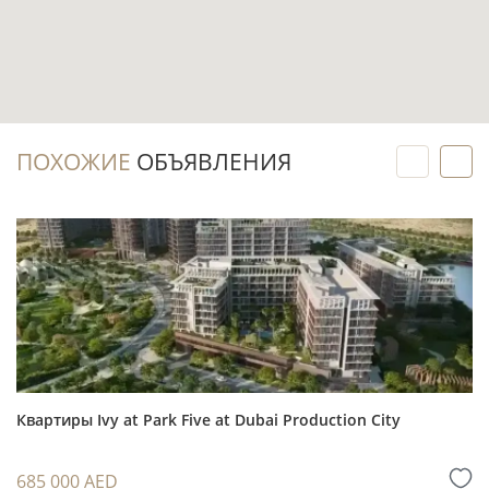
обустройства после передачи объекта.
Покупка на этапе строительства.
Передача в I квартале 2029 года оставляет
время для планирования будущего
ПОХОЖИЕ
ОБЪЯВЛЕНИЯ
проживания, аренды или стратегии выхода из
актива.
Инвестиционный потенциал
Sheikh Zayed Road остаётся одним из
ключевых городских коридоров Дубая: здесь
сосредоточены деловые адреса, отели,
сервисы и удобные связи с разными частями
Квартиры Ivy at Park Five at Dubai Production City
города.
Формат с 2 спальнями и значительной
685 000 AED