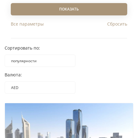
GBP
ПОКАЗАТЬ
Все параметры
Сортировать по:
популярности
популярности
Валюта:
наименованию
дате добавления
AED
AED
возрастанию цены
EUR
убыванию цены
USD
RUB
GBP