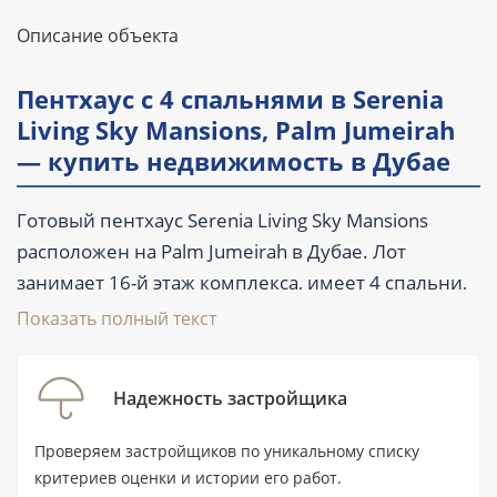
Описание объекта
Пентхаус с 4 спальнями в Serenia
Living Sky Mansions, Palm Jumeirah
— купить недвижимость в Дубае
Готовый пентхаус Serenia Living Sky Mansions
расположен на Palm Jumeirah в Дубае. Лот
занимает 16-й этаж комплекса, имеет 4 спальни,
6 ванных комнат и площадь 1 766,9 м² (19 019 ft²).
Показать полный текст
Резиденция предлагается на вторичном рынке
по цене от 115 000 000 AED, частично
Надежность застройщика
меблирована и рассчитана на покупателя,
которому важны масштабное личное
Проверяем застройщиков по уникальному списку
пространство, первая береговая линия и
критериев оценки и истории его работ.