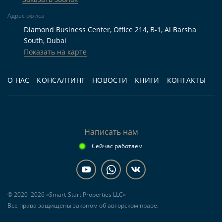
форматом проживания. Больше вариантов
представлено в разделе
Новостройки в Palm
Адрес офиса
Jumeirah
. Ближайшая к комплексу станция —
Diamond Business Center, Office 214, B-1, Al Barsha
South, Dubai
Atlantis Aquaventure: посмотреть предложения
Показать на карте
рядом можно в разделе
Недвижимость у метро
Atlantis Aquaventure
.
О НАС
КОНСАЛТИНГ
НОВОСТИ
КНИГИ
КОНТАКТЫ
Кому подходит
Для жизни:
семье, которая ищет готовую
Написать нам
резиденцию в Дубае с 4 спальнями, большой
Сейчас работаем
площадью, террасой, парковкой и
расположением у воды.
Для инвестиций:
покупателю,
© 2020–2026 «Smart-Start Properties LLC»
рассматривающему сдачу в аренду после
Все права защищены законом об авторском праве.
оформления сделки и желающему заранее