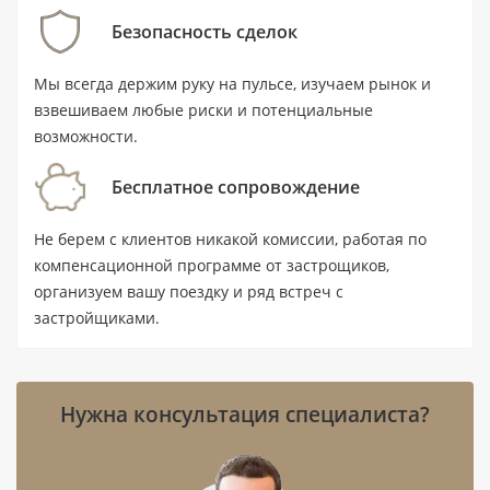
островной адрес.
Безопасность сделок
Мы всегда держим руку на пульсе, изучаем рынок и
Ключевые характеристики
взвешиваем любые риски и потенциальные
возможности.
Тип:
пентхаус с 4 спальнями и 6
ванными комнатами.
Бесплатное сопровождение
Площадь:
1 766,9 м² (19 019 ft²).
Не берем с клиентов никакой комиссии, работая по
Цена:
от 115 000 000 AED.
компенсационной программе от застрощиков,
организуем вашу поездку и ряд встреч с
Статус:
готовый объект на вторичном
застройщиками.
рынке; комплекс сдан в IV квартале 2025
года.
Локация:
Palm Jumeirah, Дубай;
Нужна консультация специалиста?
станция Atlantis Aquaventure находится в
1,1 км.