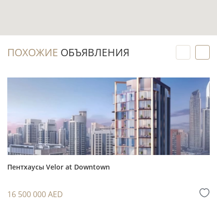
использования готовой недвижимости.
Частичная меблировка позволяет быстрее
перейти к обустройству и осмотреть
фактическое состояние лота до принятия
ПОХОЖИЕ
ОБЪЯВЛЕНИЯ
решения о покупке.
Инвестиционный потенциал
Готовый пентхаус можно выводить на
рынок аренды без ожидания завершения
работ по комплексу: покупатель оценивает
реальный вид, площадь, комплектацию и
Пентхаусы Velor at Downtown
расположение объекта перед сделкой.
Palm Jumeirah остаётся районом с
16 500 000 AED
ограниченным островным предложением, а
крупный пентхаус на первой линии