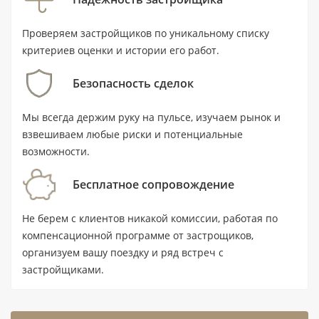
жизнь у воды. В планировке предусмотрены 4
спальни и 6 ванных комнат, есть балкон и
Проверяем застройщиков по уникальному списку
терраса. Комплекс сдан во II квартале 2023 года,
критериев оценки и истории его работ.
поэтому перед покупкой можно увидеть
Безопасность сделок
реальный объект, оценить состояние общих зон
и проверить историю дома.
Мы всегда держим руку на пульсе, изучаем рынок и
взвешиваем любые риски и потенциальные
возможности.
Ключевые характеристики
Бесплатное сопровождение
Тип недвижимости: пентхаус с 4
спальнями и 6 ванными комнатами.
Не берем с клиентов никакой комиссии, работая по
компенсационной программе от застрощиков,
Площадь: 982,4 м² / 10 574 ft².
организуем вашу поездку и ряд встреч с
Цена: от 53 000 000 AED.
застройщиками.
Статус: готовый объект на вторичном
рынке; комплекс сдан во II квартале 2023