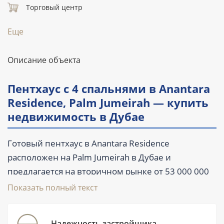
Торговый центр
Еще
Описание объекта
Пентхаус с 4 спальнями в Anantara
Residence, Palm Jumeirah — купить
недвижимость в Дубае
Готовый пентхаус в Anantara Residence
расположен на Palm Jumeirah в Дубае и
предлагается на вторичном рынке от 53 000 000
AED. Лот площадью 982,4 м² (10 574 ft²) рассчитан
Показать полный текст
на большую семью или покупателя, которому
важны приватность, масштаб пространства и
Надежность застройщика