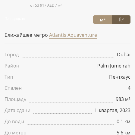
от 53 917 AED / м²
Площадь в:
м²
ft²
Ближайшее метро
Atlantis Aquaventure
Город
Dubai
Район
Palm Jumeirah
Тип
Пентхаус
Спален
4
Площадь
983 м²
Дата сдачи
II квартал, 2023
До воды
0.1 км
До метро
5.6 км