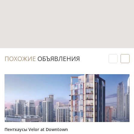
открытые зоны в повседневном сценарии.
Бассейн, парковка и лифт уже
предусмотрены в комплексе, а частичная
меблировка может сократить объём
подготовки жилья к проживанию.
Это готовый лот: покупатель может
ПОХОЖИЕ
ОБЪЯВЛЕНИЯ
провести осмотр, изучить фактическую
отделку, виды, состояние дома и условия
содержания до принятия решения.
Инвестиционный потенциал
Готовый пентхаус можно рассматривать для
личного проживания, долгосрочной аренды
Пентхаусы Velor at Downtown
или использования как второй дом без